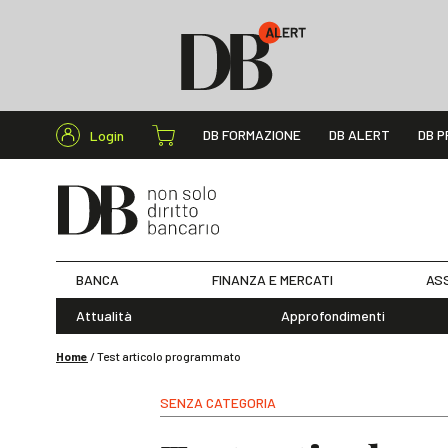
Cerca nel s
DB FORMAZIONE
DB ALERT
DB P
Login
BANCA
FINANZA E MERCATI
ASS
Attualità
Approfondimenti
Home
/
Test articolo programmato
SENZA CATEGORIA