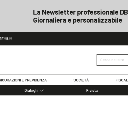
La Newsletter professionale DB
Giornaliera e personalizzabile
ito
REMIUM
Cerca nel sito
ICURAZIONI E PREVIDENZA
SOCIETÀ
FISCAL
Dialoghi
Rivista
Dialoghi di Diritto dell'Economia
Editoriali
Articoli
Note