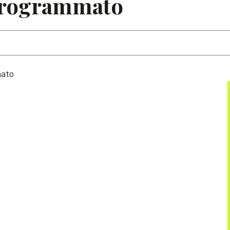
 programmato
mato