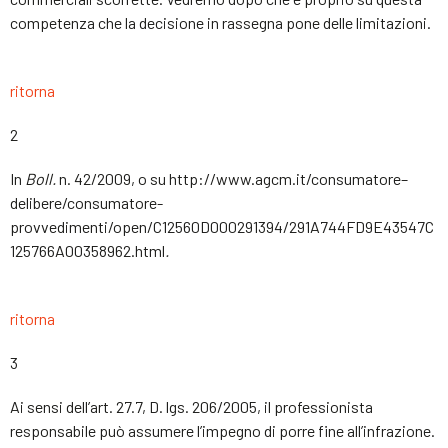
competenza che la decisione in rassegna pone delle limitazioni.
ritorna
2
In
Boll.
n. 42/2009, o su http://www.agcm.it/consumatore–
delibere/consumatore-
provvedimenti/open/C12560D000291394/291A744FD9E43547C
125766A00358962.html
.
ritorna
3
Ai sensi dell’art. 27.7, D. lgs. 206/2005, il professionista
responsabile può assumere l’impegno di porre fine all’infrazione.