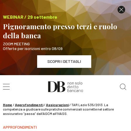
WEBINAR / 29 settembre
Pignoramento presso terzi e ruolo
della banca
ZOOM MEETING
Offerte per iscrizioni entro 08/09
SCOPRI I DETTAGLI
Cerca nel sito
WEBINAR / 29 settembre
Pignoramento presso terzi e ruolo della banca
SCOPRI I DETTAGLI
Home
/
Approfondimenti
/
Assicurazioni
/
TAR Lazio 535/2013. La
competenza a giudicare sulle pratiche commerciali scorrette nel settore
assicurativo “passa” dall’AGCM all’IVASS.
APPROFONDIMENTI