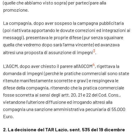
(quelle che abbiamo visto sopra) per partecipare alla
promozione.
La compagnia, dopo aver sospeso la campagna pubblicitaria
(poi riattivata apportando le dovute correzioni ed integrazioni ai
messaggi), presentava le proprie difese (pur senza sguainare
quella che vedremo dopo sarà l’arma vincente) ed avanzava
3
altresì una proposta di assunzione di impegni
.
4
L’AGCM, dopo aver chiesto il parere all’AGCOM
, rigettava la
domanda di impegni (perché le pratiche commerciali sono state
ritenute manifestamente scorrette e gravi) e respingeva le
difese della compagnia, ritenendo che la pratica commerciale
fosse scorretta ai sensi degli artt. 20, 21 e 22 del Cod. Cons.,
vietandone l’ulteriore diffusione ed irrogando altresì alla
compagnia una sanzione amministrativa pecuniaria di 55.000
Euro.
2. La decisione del TAR Lazio, sent. 535 del 19 dicembre