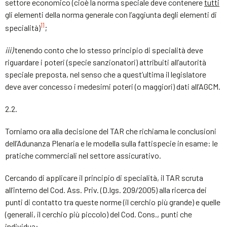
settore economico (cioè la norma speciale deve contenere
tutti
gli elementi della norma generale con l’aggiunta degli elementi di
11
specialità)
;
i
i
i)
tenendo conto che lo stesso principio di specialità deve
riguardare i poteri (specie sanzionatori) attribuiti all’autorità
speciale preposta, nel senso che a quest’ultima il legislatore
deve aver concesso i medesimi poteri (o maggiori) dati all’AGCM.
2.2.
Torniamo ora alla decisione del TAR che richiama le conclusioni
dell’Adunanza Plenaria e le modella sulla fattispecie in esame: le
pratiche commerciali nel settore assicurativo.
Cercando di applicare il principio di specialità, il TAR scruta
all’interno del Cod. Ass. Priv. (D.lgs. 209/2005) alla ricerca dei
punti di contatto tra queste norme (il cerchio più grande) e quelle
(generali, il cerchio più piccolo) del Cod. Cons., punti che
individua: