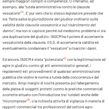
sempre maggiori compiti e competenze. Ci riferiamo, ad
esempio, alla “tutela amministrativa contro le clausole
14
vessatorie”
. E’ pur vero che lo stesso legislatore prevede che
sia
“fatta salva la giurisdizione del giudice ordinario sulla
validità delle clausole vessatorie e sul risarcimento del
danno”
, ma non si capisce perché sul medesimo problema vi sia
una duplicazione del giudizio: l’AGCM ha il potere di accertare la
vessatorietà della clausola, il G.O. di accertarne la validità ed
eventualmente condannare il “vessatore” a risarcire i danni.
15
Ed ancora, l’AGCM è stata “potenziata”
con la legittimazione ad
agire in giudizio contro gli atti amministrativi generali, i
regolamenti ed i provvedimenti di qualsiasi amministrazione
pubblica che vìolino le norme a tutela della concorrenza e del
mercato. Ampi margini di novità presenta poi l’allargamento
della platea di soggetti protetti contro le pratiche commerciali
scorrette attuato con l’introduzione tra i tutelati anche delle
16
“microimprese”
, o la richiesta attività di vigilanza in materia di
rapporti commerciali tra professionisti del settore agro-