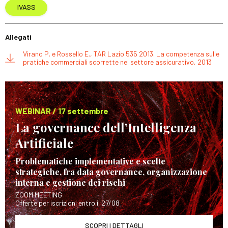
IVASS
Allegati
Virano P. e Rossello E., TAR Lazio 535 2013. La competenza sulle
pratiche commerciali scorrette nel settore assicurativo, 2013
WEBINAR / 17 settembre
La governance dell’Intelligenza
Artificiale
Problematiche implementative e scelte
strategiche, fra data governance, organizzazione
interna e gestione dei rischi
ZOOM MEETING
Offerte per iscrizioni entro il 27/08
SCOPRI I DETTAGLI