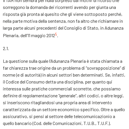
Il TAR non sembra per nulla sorpreso dai motivi di ricorso che
sorreggono la domanda dei ricorrenti avendo per giunta una
risposta già pronta al quesito che gli viene sottoposto perché,
nella parte motiva della sentenza, non fa altro che richiamare in
larga parte alcuni precedenti del Consiglio di Stato, in Adunanza
5
Plenaria, dell’11 maggio 2012
.
2.1.
La questione sulla quale l’Adunanza Plenaria è stata chiamata a
far chiarezza trae origine da un problema di “sovrapposizione” di
norme (e di autorità) in alcuni settori ben determinati. Se, infatti,
il Codice del Consumo detta una disciplina, per quanto qui
interessa sulle pratiche commerciali scorrette, che possiamo
definire di regolamentazione “generale”, altri codici, o altre leggi,
si inseriscono ritagliandosi una propria area di intervento
caratterizzata da un settore economico specifico. Oltre a quello
assicurativo, si pensi al settore delle telecomunicazionio a
quello bancario (Cod. delle Comunicazioni, T.U.B., T.U.F.).