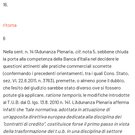
16.
ritorna
6
Nella sent. n. 14 l’Adunanza Plenaria,
cit.
nota 5, sebbene chiuda
la porta alla competenza della Banca d’Italia nel decidere le
questioni attinenti alle pratiche commerciali scorrette
(confermando i precedenti orientamenti, tra i quali Cons. Stato,
sez. VI, 22.6.2011, n. 3763), premette, o almeno pone il dubbio,
che l’esito del giudizio sarebbe stato diverso ove si fossero
potute già applicare,
ratione temporis
, le modifiche introdotte
al T.U.B. dal D. lgs. 13.8. 2010 n. 141. L’Adunanza Plenaria afferma
infatti che
“tale normativa, adottata in attuazione di
un’apposita direttiva europea dedicata alla disciplina dei
“contratti di credito”, costituisce forse il primo pa
s
so in vista
della trasformazione del t.u.b. in una disciplina di settore