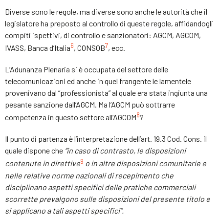
Diverse sono le regole, ma diverse sono anche le autorità che il
legislatore ha preposto al controllo di queste regole, affidandogli
compiti ispettivi, di controllo e sanzionatori: AGCM, AGCOM,
6
7
IVASS, Banca d’Italia
, CONSOB
, ecc.
L’Adunanza Plenaria si è occupata del settore delle
telecomunicazioni ed anche in quel frangente le lamentele
provenivano dal “professionista” al quale era stata ingiunta una
pesante sanzione dall’AGCM. Ma l’AGCM può sottrarre
8
competenza in questo settore all’AGCOM
?
Il punto di partenza è l’interpretazione dell’art. 19.3 Cod. Cons. il
quale dispone che
“i
n caso di contrasto, le disposizioni
9
contenute in direttive
o in altre disposizioni comunitarie e
nelle relative norme nazionali di recepimento che
disciplinano aspetti specifici delle pratiche commerciali
scorrette prevalgono sulle disposizioni del presente titolo e
si applicano a tali aspetti specifici
”
.