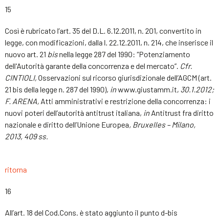
15
Così è rubricato l’art. 35 del D.L. 6.12.2011, n. 201, convertito in
legge, con modificazioni, dalla l. 22.12.2011, n. 214, che inserisce il
nuovo art. 21
bis
nella legge 287 del 1990: “Potenziamento
dell'Autorità garante della concorrenza e del mercato”.
Cfr.
CINTIOLI,
Osservazioni sul ricorso giurisdizionale dell’AGCM (art.
21 bis della legge n. 287 del 1990),
in
www.giustamm.it,
30.1.2012;
F. ARENA,
Atti amministrativi e restrizione della concorrenza: i
nuovi poteri dell’autorità antitrust italiana,
in
Antitrust fra diritto
nazionale e diritto dell’Unione Europea
, Bruxelles – Milano,
2013, 409 ss.
ritorna
16
All’art. 18 del Cod.Cons. è stato aggiunto il punto d-bis