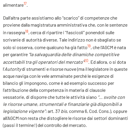
17
alimentare
.
Dall’altra parte assistiamo allo “scarico” di competenze che
proviene dalla magistratura amministrativa che, con le sentenze
18
in rassegna
, cerca di ripartire i “fascicoli” ponendoli sulle
scrivanie di autorità diverse. Tale indirizzo non è sbagliato se
19
solo si osserva, come qualcuno ha già fatto
, che l’AGCM è nata
per garantire
“la
salvaguard
ia del
le dinamiche competitive
20
accettabili tra
gli operatori del mercato
”
. Ed allora, o si dota
l’
Autority
di strumenti e risorse nuove (ma il legislatore in queste
acque naviga con le vele ammainate perché le esigenze di
bilancio gli impongono, come è ad esempio successo per
l’attribuzione della competenza in materia di clausole
vessatorie, di disporre che tutte le attività siano
“
…
svolte con
le risorse umane, strumentali e finanziarie già disponibili a
legislazione vigente”
:
art. 37
bis
, comma 6, Cod. Cons.), oppure
all’AGCM non resta che distogliere le risorse dai settori dominanti
(passi il termine!) del controllo del mercato.