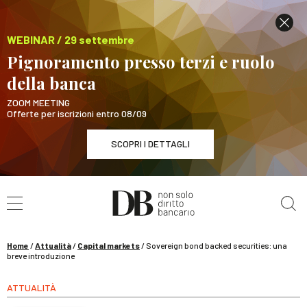
WEBINAR / 29 settembre
Pignoramento presso terzi e ruolo
della banca
ZOOM MEETING
Offerte per iscrizioni entro 08/09
SCOPRI I DETTAGLI
Cerca nel sito
WEBINAR / 29 settembre
Pignoramento presso terzi e ruolo della banca
SCOPRI I DETTAGLI
Home
/
Attualità
/
Capital markets
/
Sovereign bond backed securities: una
breve introduzione
ATTUALITÀ