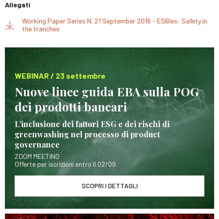
Allegati
Working Paper Series N. 21 September 2016 - ESBies: Safety in
the tranches
WEBINAR / 23 settembre
Nuove linee guida EBA sulla POG
dei prodotti bancari
L’inclusione dei fattori ESG e dei rischi di
greenwashing nel processo di product
governance
ZOOM MEETING
Offerte per iscrizioni entro il 02/09
SCOPRI I DETTAGLI