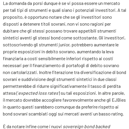
La domanda da porsi dunque è se vi possa essere un mercato
per tali tipi di strumenti e quali siano i potenziali investitori. A tal
proposito, è opportuno notare che se gli investitori sono
disposti a detenere titoli sovrani, non vi sono ragioni per
dubitare che gli stessi possano trovare appetibili strumenti
sintetici aventi gli stessi bond come sottostante. Gli investitori,
sottoscrivendo gli strumenti junior, potrebbero aumentare le
proprie esposizioni in debito sovrano, aumentando la leva
finanziaria a costi sensibilmente inferiori rispetto ai costi
necessari per il finanziamento di portafogli di debito sovrano
non cartolarizzati. Inoltre l’iterazione tra diversificazione di bond
sovrani e suddivisione degli strumenti sintetici in due classi
permetterebbe di ridurre significativamente il tasso di perdita
attesa (‘
expected loss rates’
) su tali esposizioni. In altre parole,
il mercato dovrebbe accogliere favorevolmente anche gli EJBies
in quanto questi sarebbero comunque da preferire rispetto ai
bond sovrani scambiati oggi sui mercati aventi un basso rating.
È da notare infine come i nuovi
sovereign bond backed