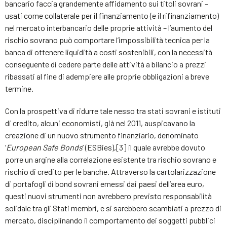
bancario faccia grandemente affidamento sui titoli sovrani –
usati come collaterale per il finanziamento (e il rifinanziamento)
nel mercato interbancario delle proprie attività – l’aumento del
rischio sovrano può comportare l’impossibilità tecnica per la
banca di ottenere liquidità a costi sostenibili, con la necessità
conseguente di cedere parte delle attività a bilancio a prezzi
ribassati al fine di adempiere alle proprie obbligazioni a breve
termine.
Con la prospettiva di ridurre tale nesso tra stati sovrani e istituti
di credito, alcuni economisti, già nel 2011, auspicavano la
creazione di un nuovo strumento finanziario, denominato
‘
European Safe Bonds
’ (ESBies),[3] il quale avrebbe dovuto
porre un argine alla correlazione esistente tra rischio sovrano e
rischio di credito per le banche. Attraverso la cartolarizzazione
di portafogli di bond sovrani emessi dai paesi dell’area euro,
questi nuovi strumenti non avrebbero previsto responsabilità
solidale tra gli Stati membri, e si sarebbero scambiati a prezzo di
mercato, disciplinando il comportamento dei soggetti pubblici