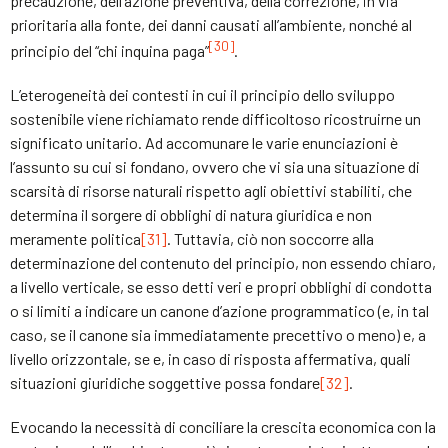
precauzione, dell’azione preventiva, della correzione, in via
prioritaria alla fonte, dei danni causati all’ambiente, nonché al
[30]
principio del “chi inquina paga”
.
L’eterogeneità dei contesti in cui il principio dello sviluppo
sostenibile viene richiamato rende difficoltoso ricostruirne un
significato unitario. Ad accomunare le varie enunciazioni è
l’assunto su cui si fondano, ovvero che vi sia una situazione di
scarsità di risorse naturali rispetto agli obiettivi stabiliti, che
determina il sorgere di obblighi di natura giuridica e non
meramente politica
[31]
. Tuttavia, ciò non soccorre alla
determinazione del contenuto del principio, non essendo chiaro,
a livello verticale, se esso detti veri e propri obblighi di condotta
o si limiti a indicare un canone d’azione programmatico (e, in tal
caso, se il canone sia immediatamente precettivo o meno) e, a
livello orizzontale, se e, in caso di risposta affermativa, quali
situazioni giuridiche soggettive possa fondare
[32]
.
Evocando la necessità di conciliare la crescita economica con la