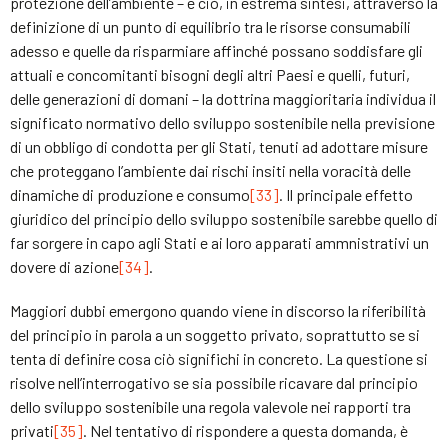
protezione dell’ambiente – e ciò, in estrema sintesi, attraverso la
definizione di un punto di equilibrio tra le risorse consumabili
adesso e quelle da risparmiare affinché possano soddisfare gli
attuali e concomitanti bisogni degli altri Paesi e quelli, futuri,
delle generazioni di domani – la dottrina maggioritaria individua il
significato normativo dello sviluppo sostenibile nella previsione
di un obbligo di condotta per gli Stati, tenuti ad adottare misure
che proteggano l’ambiente dai rischi insiti nella voracità delle
dinamiche di produzione e consumo
[33]
. Il principale effetto
giuridico del principio dello sviluppo sostenibile sarebbe quello di
far sorgere in capo agli Stati e ai loro apparati ammnistrativi un
dovere di azione
[34]
.
Maggiori dubbi emergono quando viene in discorso la riferibilità
del principio in parola a un soggetto privato, soprattutto se si
tenta di definire cosa ciò significhi in concreto. La questione si
risolve nell’interrogativo se sia possibile ricavare dal principio
dello sviluppo sostenibile una regola valevole nei rapporti tra
privati
[35]
. Nel tentativo di rispondere a questa domanda, è