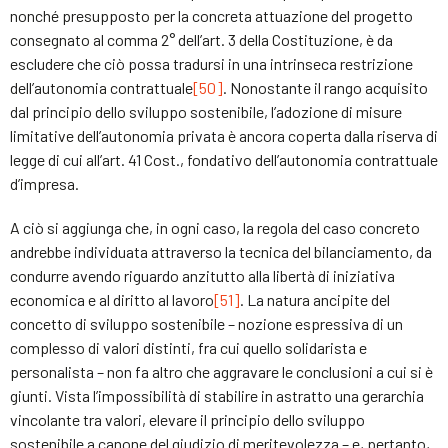
nonché presupposto per la concreta attuazione del progetto
consegnato al comma 2° dell’art. 3 della Costituzione, è da
escludere che ciò possa tradursi in una intrinseca restrizione
dell’autonomia contrattuale
[50]
. Nonostante il rango acquisito
dal principio dello sviluppo sostenibile, l’adozione di misure
limitative dell’autonomia privata è ancora coperta dalla riserva di
legge di cui all’art. 41 Cost., fondativo dell’autonomia contrattuale
d’impresa.
A ciò si aggiunga che, in ogni caso, la regola del caso concreto
andrebbe individuata attraverso la tecnica del bilanciamento, da
condurre avendo riguardo anzitutto alla libertà di iniziativa
economica e al diritto al lavoro
[51]
. La natura ancipite del
concetto di sviluppo sostenibile – nozione espressiva di un
complesso di valori distinti, fra cui quello solidarista e
personalista – non fa altro che aggravare le conclusioni a cui si è
giunti. Vista l’impossibilità di stabilire in astratto una gerarchia
vincolante tra valori, elevare il principio dello sviluppo
sostenibile a canone del giudizio di meritevolezza – e, pertanto,