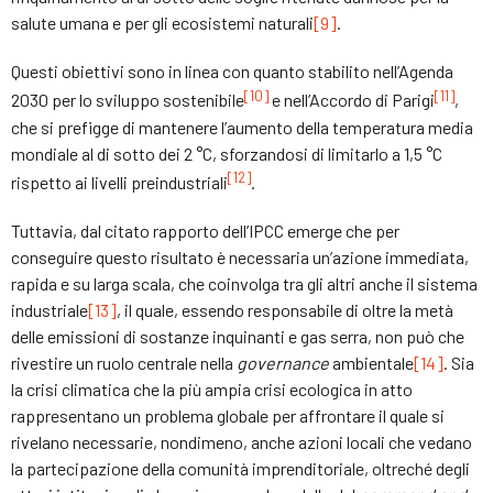
salute umana e per gli ecosistemi naturali
[9]
.
Questi obiettivi sono in linea con quanto stabilito nell’Agenda
[10]
[11]
2030 per lo sviluppo sostenibile
e nell’Accordo di Parigi
,
che si prefigge di mantenere l’aumento della temperatura media
mondiale al di sotto dei 2 °C, sforzandosi di limitarlo a 1,5 °C
[12]
rispetto ai livelli preindustriali
.
Tuttavia, dal citato rapporto dell’IPCC emerge che per
conseguire questo risultato è necessaria un’azione immediata,
rapida e su larga scala, che coinvolga tra gli altri anche il sistema
industriale
[13]
, il quale, essendo responsabile di oltre la metà
delle emissioni di sostanze inquinanti e gas serra, non può che
rivestire un ruolo centrale nella
governance
ambientale
[14]
. Sia
la crisi climatica che la più ampia crisi ecologica in atto
rappresentano un problema globale per affrontare il quale si
rivelano necessarie, nondimeno, anche azioni locali che vedano
la partecipazione della comunità imprenditoriale, oltreché degli