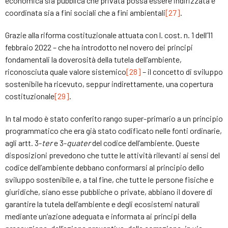
economica sia pubblica che privata possa essere indirizzata e
coordinata sia a fini sociali che a fini ambientali
[27]
.
Grazie alla riforma costituzionale attuata con l. cost. n. 1 dell’11
febbraio 2022 – che ha introdotto nel novero dei principi
fondamentali la doverosità della tutela dell’ambiente,
riconosciuta quale valore sistemico
[28]
– il concetto di sviluppo
sostenibile ha ricevuto, seppur indirettamente, una copertura
costituzionale
[29]
.
In tal modo è stato conferito rango super-primario a un principio
programmatico che era già stato codificato nelle fonti ordinarie,
agli artt. 3-
ter
e 3-
quater
del codice dell’ambiente. Queste
disposizioni prevedono che tutte le attività rilevanti ai sensi del
codice dell’ambiente debbano conformarsi al principio dello
sviluppo sostenibile e, a tal fine, che tutte le persone fisiche e
giuridiche, siano esse pubbliche o private, abbiano il dovere di
garantire la tutela dell’ambiente e degli ecosistemi naturali
mediante un’azione adeguata e informata ai principi della