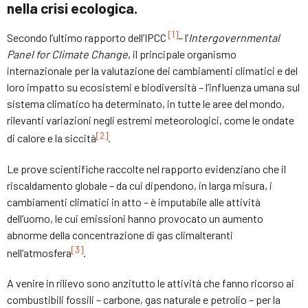
nella crisi ecologica.
[1]
Secondo l’ultimo rapporto dell’IPCC
– l’
Intergovernmental
Panel for Climate Change
, il principale organismo
internazionale per la valutazione dei cambiamenti climatici e del
loro impatto su ecosistemi e biodiversità – l’influenza umana sul
sistema climatico ha determinato, in tutte le aree del mondo,
rilevanti variazioni negli estremi meteorologici, come le ondate
[2]
di calore e la siccità
.
Le prove scientifiche raccolte nel rapporto evidenziano che il
riscaldamento globale – da cui dipendono, in larga misura, i
cambiamenti climatici in atto – è imputabile alle attività
dell’uomo, le cui emissioni hanno provocato un aumento
abnorme della concentrazione di gas climalteranti
[3]
nell’atmosfera
.
A venire in rilievo sono anzitutto le attività che fanno ricorso ai
combustibili fossili – carbone, gas naturale e petrolio – per la