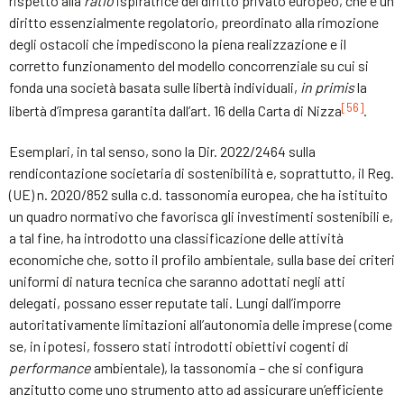
rispetto alla
ratio
ispiratrice del diritto privato europeo, che è un
diritto essenzialmente regolatorio, preordinato alla rimozione
degli ostacoli che impediscono la piena realizzazione e il
corretto funzionamento del modello concorrenziale su cui si
fonda una società basata sulle libertà individuali,
in primis
la
[56]
libertà d’impresa garantita dall’art. 16 della Carta di Nizza
.
Esemplari, in tal senso, sono la Dir. 2022/2464 sulla
rendicontazione societaria di sostenibilità e, soprattutto, il Reg.
(UE) n. 2020/852 sulla c.d. tassonomia europea, che ha istituito
un quadro normativo che favorisca gli investimenti sostenibili e,
a tal fine, ha introdotto una classificazione delle attività
economiche che, sotto il profilo ambientale, sulla base dei criteri
uniformi di natura tecnica che saranno adottati negli atti
delegati, possano esser reputate tali. Lungi dall’imporre
autoritativamente limitazioni all’autonomia delle imprese (come
se, in ipotesi, fossero stati introdotti obiettivi cogenti di
performance
ambientale), la tassonomia – che si configura
anzitutto come uno strumento atto ad assicurare un’efficiente