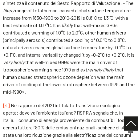
sintetizza il contenuto del Sesto Rapporto di Valutazione: «The
likely
range of total human-caused global surface temperature
increase from 1850-1900 to 2010-2019 is 0.8°C to 1.3°C, with a
best estimate of 1.07°C. It is
likely
that well-mixed GHGs
contributed a warming of 1.0°C to 2.0°C, other human drivers
(principally aerosols) contributed a cooling of 0.0°C to 0.8°C,
natural drivers changed global surface temperature by -0.1°C to
+0.1°C, and internal variability changed it by -0-2°C to +0.2°C. It is
very likely
that well-mixed GHGs were the main driver of
tropospheric warming since 1979 and
extremely likely
that
human caused stratospheric ozone depletion was the main
driver of cooling of the lower stratosphere between 1979 and the
mid-1990».
[4]
Nel rapporto del 2021 intitolato Transizione ecologica
aperta: dove va l’ambiente italiano? l’ISPRA segnala che, in
Italia, il consumo di energia proveniente da combustibili fossili
genera tuttora l’80% delle emissioni nazionali, sebbene ci sia
stata una loro riduzione grazie alla elettrificazione dei consumi