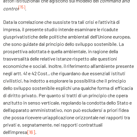
attori istituzionali che agiscono sul modello del
command and
[15]
control
.
Data la correlazione che sussiste tra tali crisi e l’attività di
impresa, il presente studio intende esaminare le ricadute
giusprivatistiche delle politiche ambientali dell’Unione europea,
che sono guidate dal principio dello sviluppo sostenibile. La
prospettiva adottata è quella ambientale, in ragione della
trasversalità delle relative istanze rispetto alle questioni
economiche e sociali. Inoltre, il riferimento all’ambiente presente
negli artt. 41 e 42 Cost., che riguardano due essenziali istituti
civilistici, ha indotto a esplorare la possibilità che il principio
dello sviluppo sostenibile esplichi una qualche forma di efficacia
di diritto privato. Per quanto si tratti di un principio che opera
anzitutto in senso verticale, regolando la condotta dello Stato e
dell’apparato amministrativo, non può escludersi a priori l’idea
che possa ricevere un’applicazione orizzontale nei rapporti tra
privati e, segnatamente, nei rapporti contrattuali
dell’impresa
[16]
.