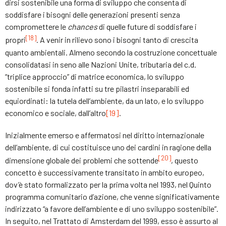
dirsi sostenibile una forma di sviluppo che consenta di
soddisfare i bisogni delle generazioni presenti senza
compromettere le
chances
di quelle future di soddisfare i
[18]
propri
. A venir in rilievo sono i bisogni tanto di crescita
quanto ambientali. Almeno secondo la costruzione concettuale
consolidatasi in seno alle Nazioni Unite, tributaria del c.d.
“triplice approccio” di matrice economica, lo sviluppo
sostenibile si fonda infatti su tre pilastri inseparabili ed
equiordinati: la tutela dell’ambiente, da un lato, e lo sviluppo
economico e sociale, dall’altro
[19]
.
Inizialmente emerso e affermatosi nel diritto internazionale
dell’ambiente, di cui costituisce uno dei cardini in ragione della
[20]
dimensione globale dei problemi che sottende
, questo
concetto è successivamente transitato in ambito europeo,
dov’è stato formalizzato per la prima volta nel 1993, nel Quinto
programma comunitario d’azione, che venne significativamente
indirizzato “a favore dell’ambiente e di uno sviluppo sostenibile”.
In seguito, nel Trattato di Amsterdam del 1999, esso è assurto al