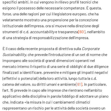
specifici ambiti, in cui vengono in rilievo profili tecnici che
esigono il possesso delle necessarie competenze. È questa,
forse, una delle ragioni per cui il legislatore europeo, che ha
velatamente mostrato una propensione per la concezione
istituzionale dell’impresa, ora si muove nella direzione degli
strumenti di c.d.
accountability
e trasparenza
[60]
, nell’ambito
di una strategia di responsabilizzazione dell’impresa.
È il caso della recente proposta di direttiva sulla
Corporate
Sustainability
, che prevede l’introduzione di un set di norme che
impongano alle società di grandi dimensioni operanti nel
mercato interno il rispetto di una serie di obblighi di due diligence
finalizzati a identificare, prevenire e mitigare gli impatti negativi
(effettivi o potenziali) della loro attività, lungo tutta la c.d.
catena del valore, su diritti umani e ambiente
[61]
. In particolare,
l’art. 15 prevede in capo alle imprese che rientrano nell’ambito
applicativo della disciplina in parola l’obbligo di adottare un piano
che, indicata «la misura in cui i cambiamenti climatici
rappresentano un rischio per le attività della società ovvero un