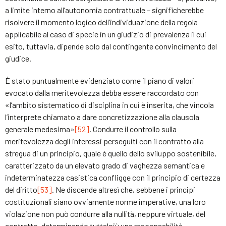
a limite interno all’autonomia contrattuale – significherebbe
risolvere il momento logico dell’individuazione della regola
applicabile al caso di specie in un giudizio di prevalenza il cui
esito, tuttavia, dipende solo dal contingente convincimento del
giudice.
È stato puntualmente evidenziato come il piano di valori
evocato dalla meritevolezza debba essere raccordato con
«l’ambito sistematico di disciplina in cui è inserita, che vincola
l’interprete chiamato a dare concretizzazione alla clausola
generale medesima»
[52]
. Condurre il controllo sulla
meritevolezza degli interessi perseguiti con il contratto alla
stregua di un principio, quale è quello dello sviluppo sostenibile,
caratterizzato da un elevato grado di vaghezza semantica e
indeterminatezza casistica confligge con il principio di certezza
del diritto
[53]
. Ne discende altresì che, sebbene i principi
costituzionali siano ovviamente norme imperative, una loro
violazione non può condurre alla nullità, neppure virtuale, del
contratto, determinando tuttalpiù una responsabilità