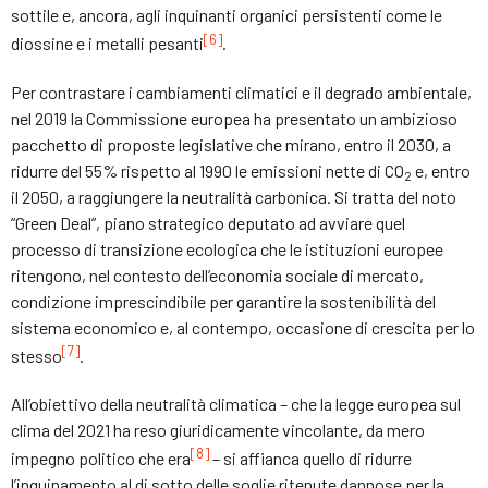
sottile e, ancora, agli inquinanti organici persistenti come le
[6]
diossine e i metalli pesanti
.
Per contrastare i cambiamenti climatici e il degrado ambientale,
nel 2019 la Commissione europea ha presentato un ambizioso
pacchetto di proposte legislative che mirano, entro il 2030, a
ridurre del 55% rispetto al 1990 le emissioni nette di CO
e, entro
2
il 2050, a raggiungere la neutralità carbonica. Si tratta del noto
“Green Deal”, piano strategico deputato ad avviare quel
processo di transizione ecologica che le istituzioni europee
ritengono, nel contesto dell’economia sociale di mercato,
condizione imprescindibile per garantire la sostenibilità del
sistema economico e, al contempo, occasione di crescita per lo
[7]
stesso
.
All’obiettivo della neutralità climatica – che la legge europea sul
clima del 2021 ha reso giuridicamente vincolante, da mero
[8]
impegno politico che era
– si affianca quello di ridurre
l’inquinamento al di sotto delle soglie ritenute dannose per la