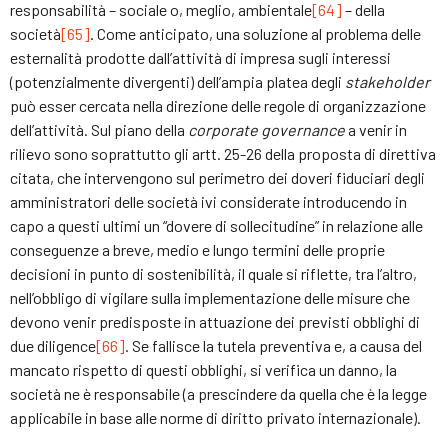
responsabilità – sociale o, meglio, ambientale
[64]
– della
società
[65]
. Come anticipato, una soluzione al problema delle
esternalità prodotte dall’attività di impresa sugli interessi
(potenzialmente divergenti) dell’ampia platea degli
stakeholder
può esser cercata nella direzione delle regole di organizzazione
dell’attività. Sul piano della
corporate governance
a venir in
rilievo sono soprattutto gli artt. 25-26 della proposta di direttiva
citata, che intervengono sul perimetro dei doveri fiduciari degli
amministratori delle società ivi considerate introducendo in
capo a questi ultimi un “dovere di sollecitudine” in relazione alle
conseguenze a breve, medio e lungo termini delle proprie
decisioni in punto di sostenibilità, il quale si riflette, tra l’altro,
nell’obbligo di vigilare sulla implementazione delle misure che
devono venir predisposte in attuazione dei previsti obblighi di
due diligence
[66]
. Se fallisce la tutela preventiva e, a causa del
mancato rispetto di questi obblighi, si verifica un danno, la
società ne è responsabile (a prescindere da quella che è la legge
applicabile in base alle norme di diritto privato internazionale).