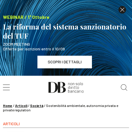
WEBINAR / 1° Ottobre
La riforma del sistema sanzionatorio
del TUF
ZOOM MEETING
Offerte per iscrizioni entro il 10/09
SCOPRI I DETTAGLI
Cerca nel sito
WEBINAR / 1° Ottobre
La riforma del sistema sanzionatorio del TUF
SCOPRI I DETTAGLI
Home
/
Articoli
/
Società
/
Sostenibilità ambientale, autonomia privata e
private regulation
ARTICOLI