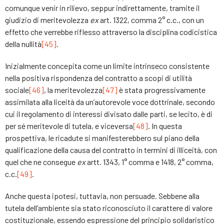
comunque venir in rilievo, seppur indirettamente, tramite il
giudizio di meritevolezza
ex
art. 1322, comma 2° c.c., con un
effetto che verrebbe riflesso attraverso la disciplina codicistica
della nullità
[45]
.
Inizialmente concepita come un limite intrinseco consistente
nella positiva rispondenza del contratto a scopi di utilità
sociale
[46]
, la meritevolezza
[47]
è stata progressivamente
assimilata alla liceità da un’autorevole voce dottrinale, secondo
cui il regolamento di interessi divisato dalle parti, se lecito, è di
per sé meritevole di tutela, e viceversa
[48]
. In questa
prospettiva, le ricadute si manifesterebbero sul piano della
qualificazione della causa del contratto in termini di illiceità, con
quel che ne consegue
ex
artt. 1343, 1° comma e 1418, 2° comma,
c.c.
[49]
.
Anche questa ipotesi, tuttavia, non persuade. Sebbene alla
tutela dell’ambiente sia stato riconosciuto il carattere di valore
costituzionale, essendo espressione del principio solidaristico