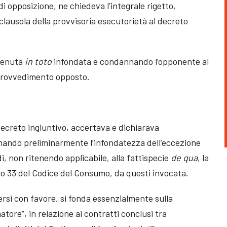
 di opposizione, ne chiedeva l’integrale rigetto,
 clausola della provvisoria esecutorietà al decreto
itenuta
in toto
infondata e condannando l’opponente al
 provvedimento opposto.
 decreto ingiuntivo, accertava e dichiarava
rmando preliminarmente l’infondatezza dell’eccezione
i, non ritenendo applicabile, alla fattispecie
de qua
, la
olo 33 del Codice del Consumo, da questi invocata.
ersi con favore, si fonda essenzialmente sulla
tore”, in relazione ai contratti conclusi tra