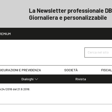
La Newsletter professionale DB
Giornaliera e personalizzabile
ito
REMIUM
Cerca nel sito
ICURAZIONI E PREVIDENZA
SOCIETÀ
FISCAL
Dialoghi
Rivista
Dialoghi di Diritto dell'Economia
7424/2016 del 21.9.2016.
Editoriali
Articoli
Note