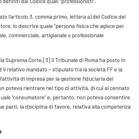
definiti dal Codice quali “professionisti”.
mato l’articolo 3, comma primo, lettera a) del Codice del
ore, lo descrive quale “persona fisica che agisce per
iale, commerciale, artigianale o professionale
la Suprema Corte,[3] il Tribunale di Roma ha posto in
d il relativo mandato – stipulato tra la società FF e la
attività di impresa per la gestione fiduciaria del
 poteva rientrare nel tipo di attività, di cui al cennato
a quale “consumatore” e, pertanto, non poteva consentire
ue parti, la disciplina di favore, relativa alla competenza
o