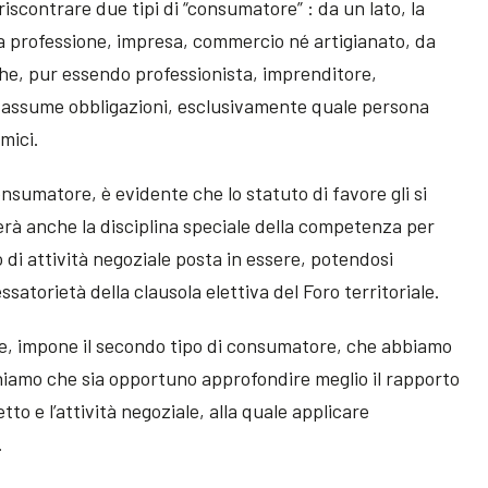
riscontrare due tipi di “consumatore” : da un lato, la
a professione, impresa, commercio né artigianato, da
a che, pur essendo professionista, imprenditore,
 assume obbligazioni, esclusivamente quale persona
omici.
onsumatore, è evidente che lo statuto di favore gli si
erà anche la disciplina speciale della competenza per
 di attività negoziale posta in essere, potendosi
atorietà della clausola elettiva del Foro territoriale.
te, impone il secondo tipo di consumatore, che abbiamo
niamo che sia opportuno approfondire meglio il rapporto
to e l’attività negoziale, alla quale applicare
.