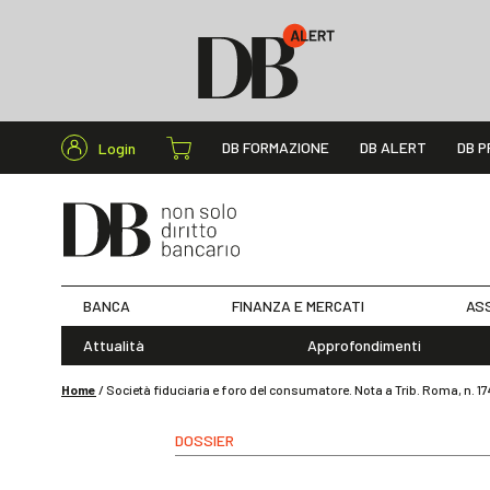
Cerca nel s
DB FORMAZIONE
DB ALERT
DB P
Login
BANCA
FINANZA E MERCATI
ASS
Attualità
Approfondimenti
Home
/
Società fiduciaria e foro del consumatore. Nota a Trib. Roma, n. 1
DOSSIER