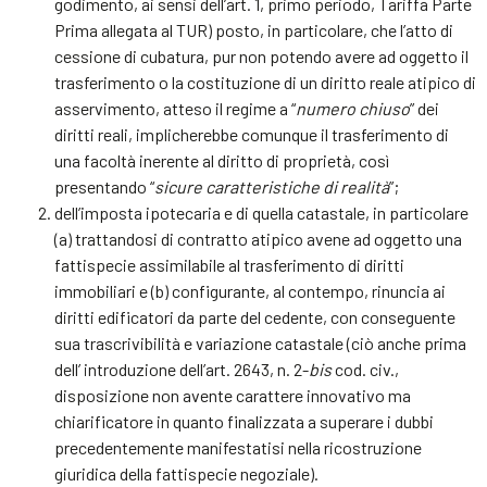
godimento, ai sensi dell’art. 1, primo periodo, Tariffa Parte
Prima allegata al TUR) posto, in particolare, che l’atto di
cessione di cubatura, pur non potendo avere ad oggetto il
trasferimento o la costituzione di un diritto reale atipico di
asservimento, atteso il regime a “
numero chiuso
” dei
diritti reali, implicherebbe comunque il trasferimento di
una facoltà inerente al diritto di proprietà, così
presentando “
sicure caratteristiche di realità
”;
dell’imposta ipotecaria e di quella catastale, in particolare
(a) trattandosi di contratto atipico avene ad oggetto una
fattispecie assimilabile al trasferimento di diritti
immobiliari e (b) configurante, al contempo, rinuncia ai
diritti edificatori da parte del cedente, con conseguente
sua trascrivibilità e variazione catastale (ciò anche prima
dell’ introduzione dell’art. 2643, n. 2-
bis
cod. civ.,
disposizione non avente carattere innovativo ma
chiarificatore in quanto finalizzata a superare i dubbi
precedentemente manifestatisi nella ricostruzione
giuridica della fattispecie negoziale).