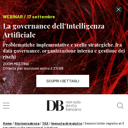
WEBINAR / 17 settembre
La governance dell’Intelligenza
Artificiale
Problematiche implementative e scelte strategiche, fra
data governance, organizzazione interna e gestione dei
rischi
ZOOM MEETING
Offerte per iscrizioni entro il 27/08
SCOPRI I DETTAGLI
Cerca nel sito
WEBINAR / 17 settembre
La governance dell’Intelligenza Artificiale
SCOPRI I DETTAGLI
Home
/
Giurisprudenza
/
TAX
/
Imposta di registro
/
Sezioni Unite: registro al 3
per cento sulla cessione di cubatura