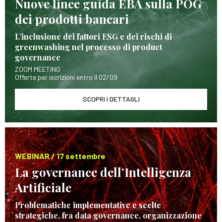
Nuove linee guida EBA sulla POG
dei prodotti bancari
L’inclusione dei fattori ESG e dei rischi di
greenwashing nel processo di product
governance
ZOOM MEETING
Offerte per iscrizioni entro il 02/09
SCOPRI I DETTAGLI
WEBINAR / 17 settembre
La governance dell’Intelligenza
Artificiale
Problematiche implementative e scelte
strategiche, fra data governance, organizzazione