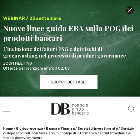
WEBINAR / 23 settembre
Nuove linee guida EBA sulla POG dei
prodotti bancari
L’inclusione dei fattori ESG e dei rischi di
greenwashing nel processo di product governance
ZOOM MEETING
Offerte per iscrizioni entro il 02/09
SCOPRI I DETTAGLI
Cerca nel sito
WEBINAR / 23 settembre
Nuove linee guida EBA sulla POG dei prodotti
bancari
Home
/
Giurisprudenza
/
Banca e Finanza
/
Servizi di investimento
/
Servizio
SCOPRI I DETTAGLI
di deposito titoli: non sussiste un obbligo di informativa per l’intermediario ai
fini del disinvestimento