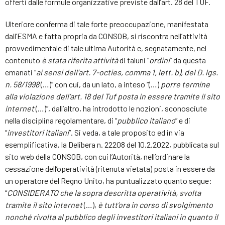
offerti dalle formule organizzative previste dall’art. 28 del TUF.
Ulteriore conferma di tale forte preoccupazione, manifestata
dall’ESMA e fatta propria da CONSOB, si riscontra nell’attività
provvedimentale di tale ultima Autorità e, segnatamente, nel
contenuto
è stata riferita attività
di taluni “
ordini
” da questa
emanati “
ai sensi dell’art. 7-octies, comma 1, lett. b), del D. lgs.
n. 58/1998
(…)” con cui, da un lato, a inteso “(…)
porre termine
alla violazione dell’art. 18 del Tuf posta in essere tramite il sito
internet
(…)”, dall’altro, ha introdotto le nozioni, sconosciute
nella disciplina regolamentare, di “
pubblico italiano
” e di
“
investitori italiani
”. Si veda, a tale proposito ed in via
esemplificativa, la Delibera n. 22208 del 10.2.2022, pubblicata sul
sito web della CONSOB, con cui l’Autorità, nell’ordinare la
cessazione dell’operatività (ritenuta vietata) posta in essere da
un operatore del Regno Unito, ha puntualizzato quanto segue:
“
CONSIDERATO che la sopra descritta operatività, svolta
tramite il sito internet
(…),
è tutt’ora in corso di svolgimento
nonché rivolta al pubblico degli investitori italiani in quanto il