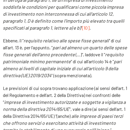
soddisfa le condizioni per qualificarsi come piccola impresa
di investimento non interconnessa di cui all’articolo 12,
paragrafo 1, D è definito come l’importo più elevato tra quelli
specificati al paragrafo 1, lettere a) e b)
”
[10]
.
Ebbene, il “
requisito relativo alle spese fisse generali
” di cui
all’art. 13 è, per l’appunto, “
pari ad almeno un quarto delle spese
fisse generali dell’anno precedente
(…)”, laddove il “
requisito
patrimoniale minimo permanente
” di cui all’articolo 14 è “
pari
almeno ai livelli di capitale iniziale di cui all’articolo 9 della
direttiva (UE) 2019/2034
” (sopra menzionata).
Le previsioni di cui sopra trovano applicazione (ai sensi dell’art. 1
del Regolamento e dell’art. 2 della Direttiva) nei confronti delle
“
imprese di investimento autorizzate e soggette a vigilanza a
norma della direttiva 2014/65/UE
”, vale a dire (ai sensi dell’art. 1
della Direttiva 2014/65/UE) “(anche)
alle imprese di paesi terzi
che offrono servizi o esercitano attività di investimento
tramite lo stabilimento di una succursale nell’Unione.
”.