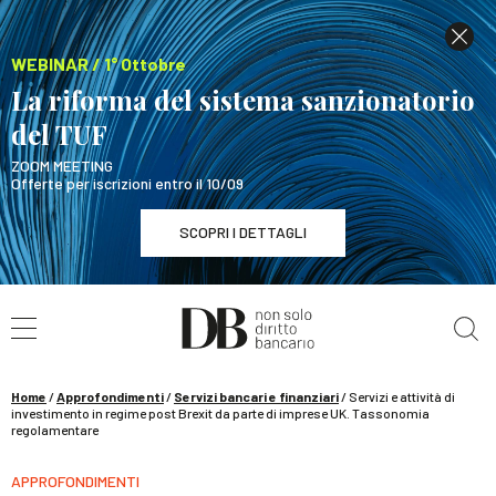
WEBINAR / 1° Ottobre
La riforma del sistema sanzionatorio
del TUF
ZOOM MEETING
Offerte per iscrizioni entro il 10/09
SCOPRI I DETTAGLI
Cerca nel sito
WEBINAR / 1° Ottobre
La riforma del sistema sanzionatorio del TUF
SCOPRI I DETTAGLI
Home
/
Approfondimenti
/
Servizi bancari e finanziari
/
Servizi e attività di
investimento in regime post Brexit da parte di imprese UK. Tassonomia
regolamentare
APPROFONDIMENTI