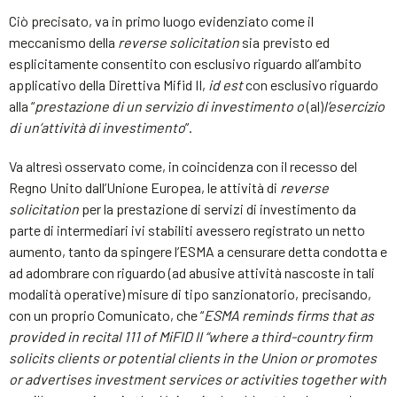
Ciò precisato, va in primo luogo evidenziato come il
meccanismo della
reverse solicitation
sia previsto ed
esplicitamente consentito con esclusivo riguardo all’ambito
applicativo della Direttiva Mifid II,
id est
con esclusivo riguardo
alla “
prestazione di un servizio di investimento o
(al)
l’esercizio
di un’attività di investimento
”.
Va altresì osservato come, in coincidenza con il recesso del
Regno Unito dall’Unione Europea, le attività di
reverse
solicitation
per la prestazione di servizi di investimento da
parte di intermediari ivi stabiliti avessero registrato un netto
aumento, tanto da spingere l’ESMA a censurare detta condotta e
ad adombrare con riguardo (ad abusive attività nascoste in tali
modalità operative) misure di tipo sanzionatorio, precisando,
con un proprio Comunicato, che “
ESMA reminds firms that as
provided in recital 111 of MiFID II “where a third-country firm
solicits clients or potential clients in the Union or promotes
or advertises investment services or activities together with