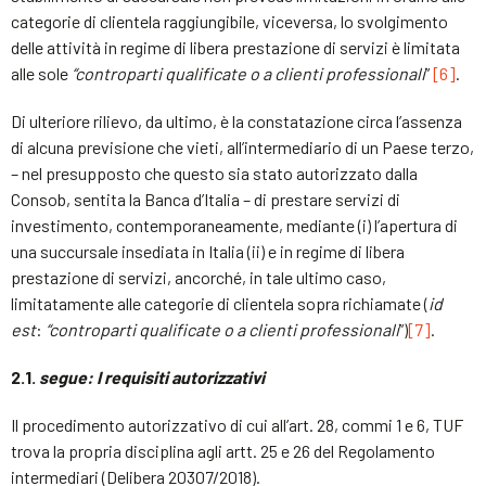
categorie di clientela raggiungibile, viceversa, lo svolgimento
delle attività in regime di libera prestazione di servizi è limitata
alle sole
“controparti qualificate o a clienti professionali
”
[6]
.
Di ulteriore rilievo, da ultimo, è la constatazione circa l’assenza
di alcuna previsione che vieti, all’intermediario di un Paese terzo,
– nel presupposto che questo sia stato autorizzato dalla
Consob, sentita la Banca d’Italia – di prestare servizi di
investimento, contemporaneamente, mediante (i) l’apertura di
una succursale insediata in Italia (ii) e in regime di libera
prestazione di servizi, ancorché, in tale ultimo caso,
limitatamente alle categorie di clientela sopra richiamate (
id
est
:
“controparti qualificate o a clienti professionali
”)
[7]
.
2.1.
segue: I requisiti autorizzativi
Il procedimento autorizzativo di cui all’art. 28, commi 1 e 6, TUF
trova la propria disciplina agli artt. 25 e 26 del Regolamento
intermediari (Delibera 20307/2018).