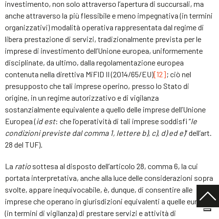
investimento, non solo attraverso l’apertura di succursali, ma
anche attraverso la più flessibile e meno impegnativa (in termini
organizzativi) modalità operativa rappresentata dal regime di
libera prestazione di servizi, tradizionalmente prevista per le
imprese di investimento dell’Unione europea, uniformemente
disciplinate, da ultimo, dalla regolamentazione europea
contenuta nella direttiva MiFID II (2014/65/EU)
[12]
; ciò nel
presupposto che tali imprese operino, presso lo Stato di
origine, in un regime autorizzativo e di vigilanza
sostanzialmente equivalente a quello delle imprese dell’Unione
Europea (
id est
: che l’operatività di tali imprese soddisfi “
le
condizioni previste dal comma 1, lettere b), c), d) ed e)
” dell’art.
28 del TUF).
La
ratio
sottesa al disposto dell’articolo 28, comma 6, la cui
portata interpretativa, anche alla luce delle considerazioni sopra
svolte, appare inequivocabile, è, dunque, di consentire alle
imprese che operano in giurisdizioni equivalenti a quelle europee
(in termini di vigilanza) di prestare servizi e attività di