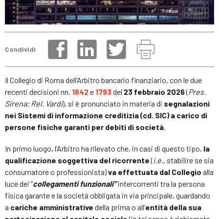
Condividi
Il Collegio di Roma dell’Arbitro bancario finanziario, con le due
recenti decisioni nn.
1642
e
1793
del
23 febbraio 2026
(
Pres.
Sirena; Rel. Vardi
)
, si è pronunciato in materia di
segnalazioni
nei Sistemi di informazione creditizia (cd. SIC) a carico di
persone fisiche garanti per debiti di società
.
In primo luogo, l’Arbitro ha rilevato che, in casi di questo tipo,
la
qualificazione soggettiva del ricorrente
(
i.e.
, stabilire se sia
consumatore o professionista)
va effettuata dal Collegio
alla
luce dei “
collegamenti funzionali”
intercorrenti tra la persona
fisica garante e la società obbligata in via principale, guardando
a
cariche amministrative
della prima o all’
entità della sua
partecipazione al capitale sociale
(in tal senso è richiamata