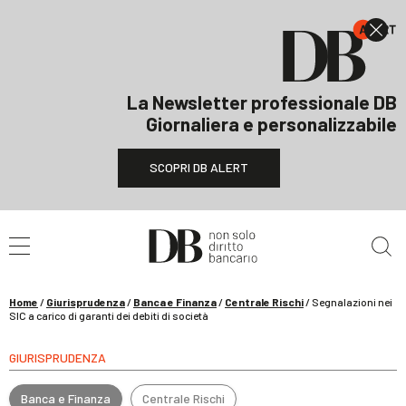
La Newsletter professionale DB
Giornaliera e personalizzabile
SCOPRI DB ALERT
Cerca nel sito
Home
/
Giurisprudenza
/
Banca e Finanza
/
Centrale Rischi
/
Segnalazioni nei
SIC a carico di garanti dei debiti di società
GIURISPRUDENZA
Banca e Finanza
Centrale Rischi