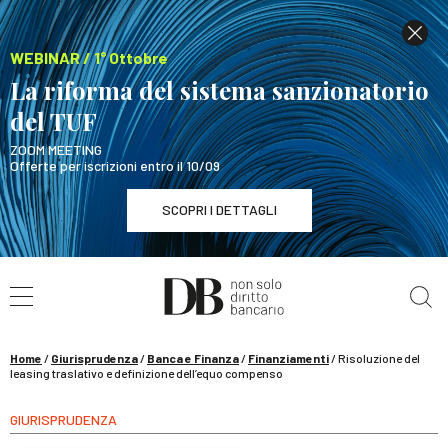
WEBINAR / 1° Ottobre
La riforma del sistema sanzionatorio
del TUF
ZOOM MEETING
Offerte per iscrizioni entro il 10/09
SCOPRI I DETTAGLI
Cerca nel sito
WEBINAR / 1° Ottobre
La riforma del sistema sanzionatorio del TUF
SCOPRI I DETTAGLI
Home
/
Giurisprudenza
/
Banca e Finanza
/
Finanziamenti
/
Risoluzione del
leasing traslativo e definizione dell’equo compenso
GIURISPRUDENZA