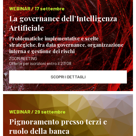
WEBINAR / 17 settembre
La governance dell’Intelligenza
Artificiale
Problematiche implementative e scelte
strategiche, fra data governance, organizzazione
interna e gestione dei rischi
ZOOM MEETING
Offerte per iscrizioni entro il 27/08
SCOPRI I DETTAGLI
WEBINAR / 29 settembre
Pignoramento presso terzi e
ruolo della banca