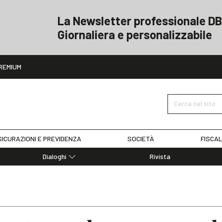
La Newsletter professionale DB
Giornaliera e personalizzabile
ito
REMIUM
Cerca nel sito
ICURAZIONI E PREVIDENZA
SOCIETÀ
FISCAL
Dialoghi
Rivista
Dialoghi di Diritto dell'Economia
Editoriali
Articoli
Note