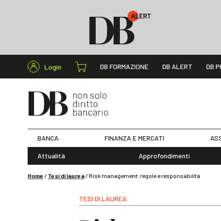
Cerca nel s
DB FORMAZIONE
DB ALERT
DB P
Login
BANCA
FINANZA E MERCATI
ASS
Attualità
Approfondimenti
Home
/
Tesi di laurea
/
Risk management: regole e responsabilità
TESI DI LAUREA