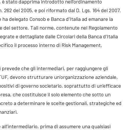
6, è stato dapprima introdotto nell’ordinamento
. 262 del 2005, e poi riformato dal D. Lgs. 164 del 2007.
re ha delegato Consob e Banca d’Italia ad emanare la
 del settore. Tali norme, contenute nel Regolamento
grate e dettagliate dalle Circolari della Banca d’Italia
ecifico il processo interno di Risk Management,
 prevede che gli intermediari, per raggiungere gli
del TUF, devono strutturare un’organizzazione aziendale,
positivi di governo societario, soprattutto di un’efficace
presa, che costituisce il solo elemento che sotto un
ncreto a determinare le scelte gestionali, strategiche ed
nanziari.
 all’intermediario, prima di assumere una qualsiasi