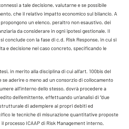
 connessi a tale decisione, valutarne e se possibile
nto, che il relativo impatto economico sul bilancio. A
lia propongono un elenco, peraltro non esaustivo, dei
nanziaria da considerare in ogni ipotesi gestionale. Il
 conclude con la fase di c.d. Risk Response, in cui si
elta e decisione nel caso concreto, specificando le
i, in merito alla disciplina di cui all’art. 100bis del
are se aderire o meno ad un consorzio di collocamento
umere all’interno dello stesso, dovrà procedere a
redito dell’emittente, effettuando un’analisi di “due
strutturale di adempiere ai propri debiti ed
cifico le tecniche di misurazione quantitative proposte
o il processo ICAAP di Risk Management interno,