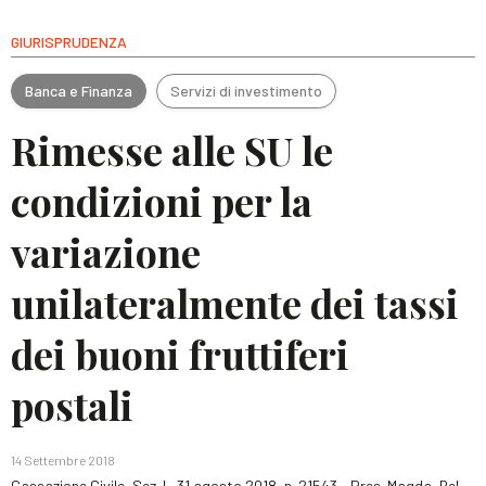
GIURISPRUDENZA
Banca e Finanza
Servizi di investimento
Rimesse alle SU le
condizioni per la
variazione
unilateralmente dei tassi
dei buoni fruttiferi
postali
14 Settembre 2018
Cassazione Civile, Sez. I., 31 agosto 2018, n. 21543 – Pres. Magda, Rel.