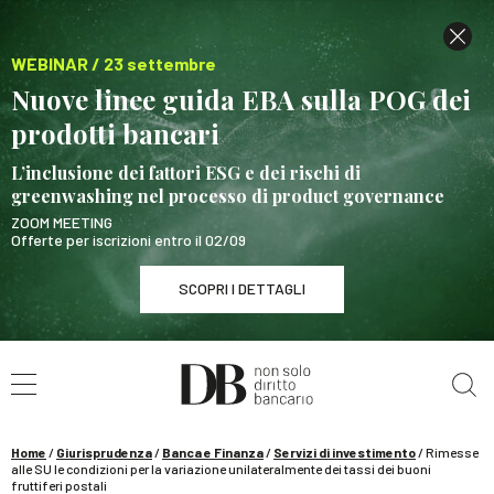
WEBINAR / 23 settembre
Nuove linee guida EBA sulla POG dei
prodotti bancari
L’inclusione dei fattori ESG e dei rischi di
greenwashing nel processo di product governance
ZOOM MEETING
Offerte per iscrizioni entro il 02/09
SCOPRI I DETTAGLI
Cerca nel sito
WEBINAR / 23 settembre
Nuove linee guida EBA sulla POG dei prodotti
bancari
Home
/
Giurisprudenza
/
Banca e Finanza
/
Servizi di investimento
/
Rimesse
SCOPRI I DETTAGLI
alle SU le condizioni per la variazione unilateralmente dei tassi dei buoni
fruttiferi postali