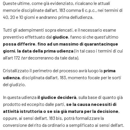
Queste ultime, come già evidenziato, ricalcano le attuali
memorie disciplinate dall’art. 183 comma 6 c.p.c., nei termini di
40, 20 e 10 giorni e andranno prima dell’udienza.
Tutti gli adempimenti sopra elencati, e il necessario esame
preventivo effettuato dal
giudice
, fanno sì che quest’ultimo
possa differire
,
fino ad un massimo di quarantacinque
giorni
,
la data della prima udienza
(in tal caso i termini di cui
all’art 172
ter
decorreranno da tale data).
Cristallizzato il perimetro del processo avrà luogo la
prima
udienza
, disciplinata dall’art. 183, momento focale per le sorti
del giudizio.
In questa udienza
il giudice deciderà
, sulla base di quanto già
prodotto ed eccepito dalle parti,
se la causa necessiti di
attività istruttoria o se sia già matura per la decisione
,
oppure, ai sensi dell’art. 183 bis, potrà formalizzare la
conversione del rito da ordinario a semplificato ai sensi dell’art.