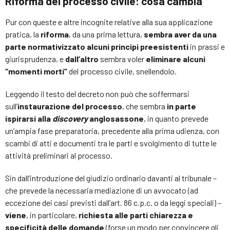
Riforma del processo civile: cosa cambia
Pur con queste e altre incognite relative alla sua applicazione
pratica, la
riforma
, da una prima lettura,
sembra aver da una
parte normativizzato alcuni principi preesistenti
in prassi e
giurisprudenza, e
dall’altro
sembra voler
eliminare alcuni
“momenti morti”
del processo civile, snellendolo.
Leggendo il testo del decreto non può che soffermarsi
sull’
instaurazione del processo
, che sembra
in parte
ispirarsi alla
discovery
anglosassone
, in quanto prevede
un’ampia fase preparatoria, precedente alla prima udienza, con
scambi di atti e documenti tra le parti e svolgimento di tutte le
attività preliminari al processo.
Sin dall’introduzione del giudizio ordinario davanti al tribunale –
che prevede la necessaria mediazione di un avvocato (ad
eccezione dei casi previsti dall’art. 86 c.p.c. o da leggi speciali) –
viene
, in particolare,
richiesta alle parti chiarezza e
specificità delle domande
(forse un modo per convincere gli