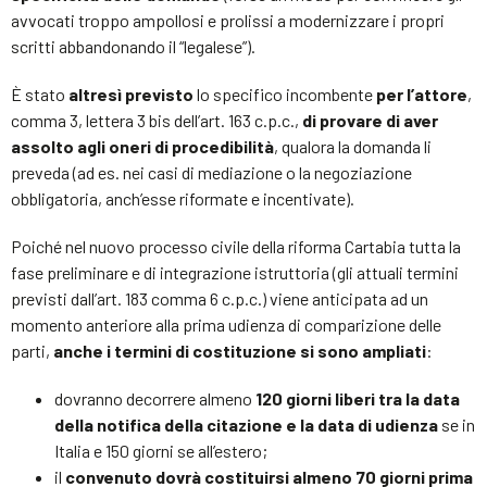
avvocati troppo ampollosi e prolissi a modernizzare i propri
scritti abbandonando il “legalese”).
È stato
altresì previsto
lo specifico incombente
per l’attore
,
comma 3, lettera 3 bis dell’art. 163 c.p.c.,
di provare di aver
assolto agli oneri di procedibilità
, qualora la domanda li
preveda (ad es. nei casi di mediazione o la negoziazione
obbligatoria, anch’esse riformate e incentivate).
Poiché nel nuovo processo civile della riforma Cartabia tutta la
fase preliminare e di integrazione istruttoria (gli attuali termini
previsti dall’art. 183 comma 6 c.p.c.) viene anticipata ad un
momento anteriore alla prima udienza di comparizione delle
parti,
anche i termini di costituzione si sono ampliati
:
dovranno decorrere almeno
120 giorni liberi tra la data
della notifica della citazione e la data di udienza
se in
Italia e 150 giorni se all’estero;
il
convenuto dovrà costituirsi almeno 70 giorni prima