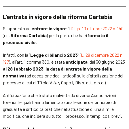
L’entrata in vigore della riforma Cartabia
Si appresta ad
entrare in vigore
il
D.lgs. 10 ottobre 2022 n. 149
(cd.
Riforma Cartabia
) per la parte che ha
riformato il
processo civile
.
Infatti, con la “
Legge di bilancio 2023
” (
L. 29 dicembre 2022 n.
197
), all’art. 1 comma 380, è stata
anticipata
, dal 30 giugno 2023
al 28 febbraio 2023
,
la data di entrata in vigore della
normativa
(ad eccezione degli articoli sulla digitalizzazione del
processo di cui al Titolo V
ter
, Capo I, Disp. att. c.p.c.).
Anticipazione che è stata malvista da diverse Associazioni
forensi, le quali hanno lamentato una lesione del principio di
gradualità e difficoltà pratiche nell’attuazione di una simile
modifica, che inciderà su tutto il processo, in tempi così brevi.