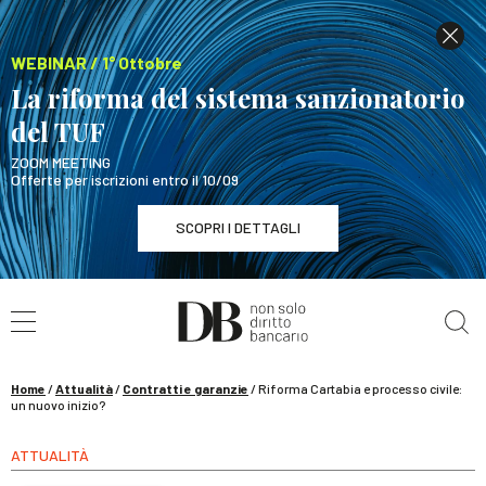
WEBINAR / 1° Ottobre
La riforma del sistema sanzionatorio
del TUF
ZOOM MEETING
Offerte per iscrizioni entro il 10/09
SCOPRI I DETTAGLI
Cerca nel sito
WEBINAR / 1° Ottobre
La riforma del sistema sanzionatorio del TUF
SCOPRI I DETTAGLI
Home
/
Attualità
/
Contratti e garanzie
/
Riforma Cartabia e processo civile:
un nuovo inizio?
ATTUALITÀ