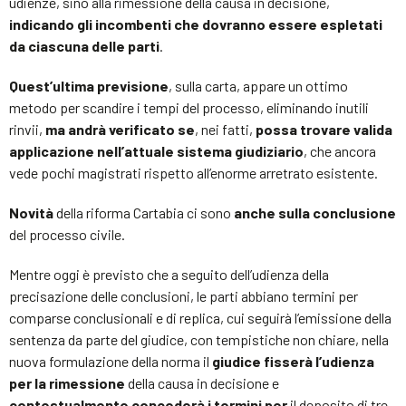
udienze, sino alla rimessione della causa in decisione,
indicando gli incombenti che dovranno essere espletati
da ciascuna delle parti
.
Quest’ultima previsione
, sulla carta, appare un ottimo
metodo per scandire i tempi del processo, eliminando inutili
rinvii,
ma andrà verificato se
, nei fatti,
possa trovare valida
applicazione nell’attuale sistema giudiziario
, che ancora
vede pochi magistrati rispetto all’enorme arretrato esistente.
Novità
della riforma Cartabia ci sono
anche sulla conclusione
del processo civile.
Mentre oggi è previsto che a seguito dell’udienza della
precisazione delle conclusioni, le parti abbiano termini per
comparse conclusionali e di replica, cui seguirà l’emissione della
sentenza da parte del giudice, con tempistiche non chiare, nella
nuova formulazione della norma il
giudice
fisserà l’udienza
per la rimessione
della causa in decisione e
contestualmente
concederà i termini
per
il deposito di tre