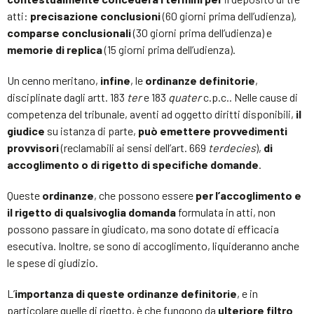
atti:
precisazione conclusioni
(60 giorni prima dell’udienza),
comparse conclusionali
(30 giorni prima dell’udienza) e
memorie di replica
(15 giorni prima dell’udienza).
Un cenno meritano,
infine
, le
ordinanze definitorie
,
disciplinate dagli artt. 183
ter
e 183
quater
c.p.c.. Nelle cause di
competenza del tribunale, aventi ad oggetto diritti disponibili,
il
giudice
su istanza di parte,
può emettere provvedimenti
provvisori
(reclamabili ai sensi dell’art. 669
terdecies
),
di
accoglimento o di rigetto di specifiche domande
.
Queste
ordinanze
, che possono essere
per l’accoglimento e
il rigetto di qualsivoglia domanda
formulata in atti, non
possono passare in giudicato, ma sono dotate di efficacia
esecutiva. Inoltre, se sono di accoglimento, liquideranno anche
le spese di giudizio.
L’
importanza di queste ordinanze definitorie
, e in
particolare quelle di rigetto, è che fungono da
ulteriore filtro