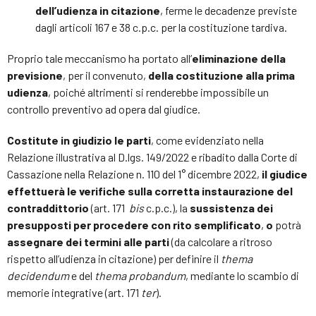
dell’udienza in citazione
, ferme le decadenze previste
dagli articoli 167 e 38 c.p.c. per la costituzione tardiva.
Proprio tale meccanismo ha portato all’
eliminazione della
previsione
, per il convenuto,
della costituzione alla prima
udienza
, poiché altrimenti si renderebbe impossibile un
controllo preventivo ad opera dal giudice.
Costitute in giudizio le parti
, come evidenziato nella
Relazione illustrativa al D.lgs. 149/2022 e ribadito dalla Corte di
Cassazione nella Relazione n. 110 del 1° dicembre 2022,
il giudice
effettuerà le verifiche sulla corretta instaurazione del
contraddittorio
(art. 171
bis
c.p.c.), la
sussistenza dei
presupposti per procedere con rito semplificato
,
o
potrà
assegnare dei termini alle parti
(da calcolare a ritroso
rispetto all’udienza in citazione) per definire il
thema
decidendum
e del
thema probandum
, mediante lo scambio di
memorie integrative (art. 171
ter
).