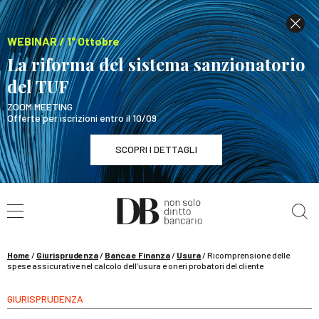
WEBINAR / 1° Ottobre
La riforma del sistema sanzionatorio
del TUF
ZOOM MEETING
Offerte per iscrizioni entro il 10/09
SCOPRI I DETTAGLI
Cerca nel sito
WEBINAR / 1° Ottobre
La riforma del sistema sanzionatorio del TUF
SCOPRI I DETTAGLI
Home
/
Giurisprudenza
/
Banca e Finanza
/
Usura
/
Ricomprensione delle
spese assicurative nel calcolo dell’usura e oneri probatori del cliente
GIURISPRUDENZA