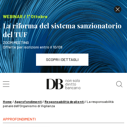
WEBINAR / 1° Ottobre
La riforma del sistema sanzionatorio
del TUF
ZOOM MEETING
Offerte per iscrizioni entro il 10/09
SCOPRI I DETTAGLI
Cerca nel sito
WEBINAR / 1° Ottobre
La riforma del sistema sanzionatorio del TUF
SCOPRI I DETTAGLI
Home
/
Approfondimenti
/
Responsabilità degli enti
/
La responsabilità
penale dell’Organismo di Vigilanza
APPROFONDIMENTI