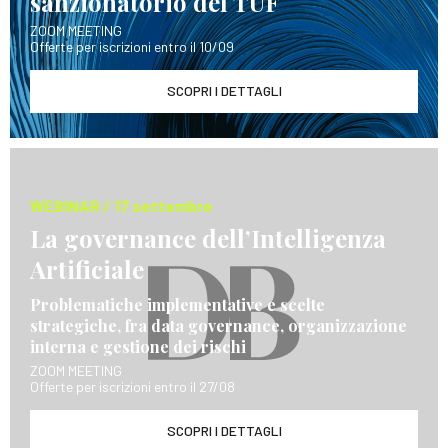
sanzionatorio del TUF
ZOOM MEETING
Offerte per iscrizioni entro il 10/09
SCOPRI I DETTAGLI
WEBINAR / 17 settembre
La governance dell’Intelligenza
Artificiale
Problematiche implementative e scelte
strategiche, fra data governance, organizzazione
interna e gestione dei rischi
ZOOM MEETING
Offerte per iscrizioni entro il 27/08
SCOPRI I DETTAGLI