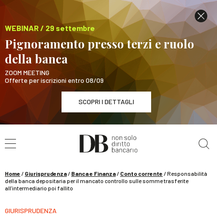
WEBINAR / 29 settembre
Pignoramento presso terzi e ruolo
della banca
ZOOM MEETING
Offerte per iscrizioni entro 08/09
SCOPRI I DETTAGLI
Cerca nel sito
WEBINAR / 29 settembre
Pignoramento presso terzi e ruolo della banca
SCOPRI I DETTAGLI
Home
/
Giurisprudenza
/
Banca e Finanza
/
Conto corrente
/
Responsabilità
della banca depositaria per il mancato controllo sulle somme trasferite
all’intermediario poi fallito
GIURISPRUDENZA