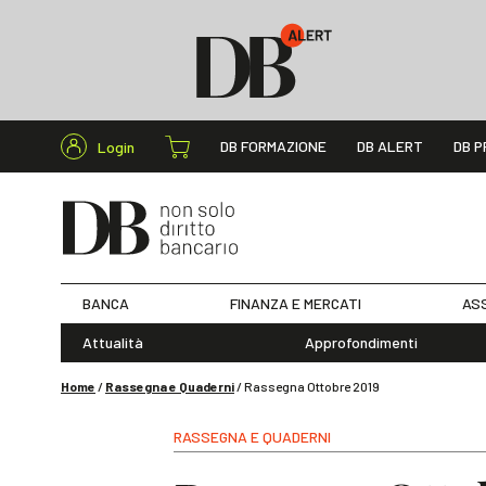
Cerca nel s
DB FORMAZIONE
DB ALERT
DB P
Login
BANCA
FINANZA E MERCATI
ASS
Attualità
Approfondimenti
Home
/
Rassegna e Quaderni
/
Rassegna Ottobre 2019
RASSEGNA E QUADERNI