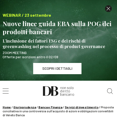
WEBINAR / 23 settembre
Nuove linee guida EBA sulla POG dei
prodotti bancari
L’inclusione dei fattori ESG e dei rischi di
greenwashing nel processo di product governance
ZOOM MEETING
Offerte per iscrizioni entro il 02/09
SCOPRI I DETTAGLI
Cerca nel sito
WEBINAR / 23 settembre
Nuove linee guida EBA sulla POG dei prodotti
bancari
Home
/
Giurisprudenza
/
Banca e Finanza
/
Servizi di investimento
/
Proposta
SCOPRI I DETTAGLI
conciliativa in una controversia sull’acquisto di azioni e obbligazioni convertibili
di Veneto Banca