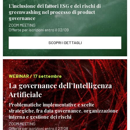
L’inclusione dei fattori ESG e dei rischi di
greenwashing nel processo di product
governance
ZOOM MEETING
Offerte per iscrizioni entro il 02/09
SCOPRI I DETTAGLI
WEBINAR / 17 settembre
La governance dell’Intelligenza
Artificiale
Problematiche implementative e scelte
strategiche, fra data governance, organizzazione
interna e gestione dei rischi
ZOOM MEETING
Offerte per iscrizioni entro il 27/08