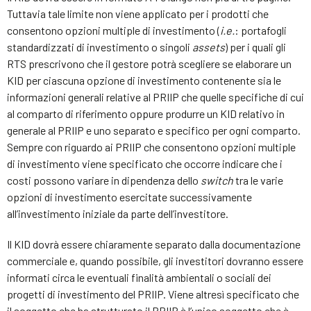
Tuttavia tale limite non viene applicato per i prodotti che
consentono opzioni multiple di investimento (
i.e.
: portafogli
standardizzati di investimento o singoli
assets
) per i quali gli
RTS prescrivono che il gestore potrà scegliere se elaborare un
KID per ciascuna opzione di investimento contenente sia le
informazioni generali relative al PRIIP che quelle specifiche di cui
al comparto di riferimento oppure produrre un KID relativo in
generale al PRIIP e uno separato e specifico per ogni comparto.
Sempre con riguardo ai PRIIP che consentono opzioni multiple
di investimento viene specificato che occorre indicare che i
costi possono variare in dipendenza dello
switch
tra le varie
opzioni di investimento esercitate successivamente
all’investimento iniziale da parte dell’investitore.
Il KID dovrà essere chiaramente separato dalla documentazione
commerciale e, quando possibile, gli investitori dovranno essere
informati circa le eventuali finalità ambientali o sociali dei
progetti di investimento del PRIIP. Viene altresì specificato che
il soggetto che ha strutturato il PRIIP è l’unico soggetto che è