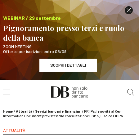
WEBINAR / 29 settembre
Pignoramento presso terzi e ruolo
della banca
ZOOM MEETING
Offerte per iscrizioni entro 08/09
SCOPRI I DETTAGLI
Cerca nel sito
WEBINAR / 29 settembre
Pignoramento presso terzi e ruolo della banca
SCOPRI I DETTAGLI
Home
/
Attualità
/
Servizi bancari e finanziari
/
PRIIPs: le novità al Key
Information Document previste nella consultazione ESMA, EBA ed EIOPA
ATTUALITÀ