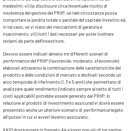
medesimi; vii) la
disclosure
circa l’eventuale rischio di
insolvenza del gestore del PRIIP, se tale circostanza possa
comportare la perdita totale o parziale del capitale investito ed,
in tal caso, se vi siano dei meccanismi di garanzia e
risarcimento; viii) tutti i dati necessari per poter inoltrare
reclami da parte dell’investitore.
Devono essere indicati almeno tre differenti scenari di
performance
del PRIIP (favorevole, moderato, sfavorevole)
elaborati attraverso la combinazione delle caratteristiche del
prodotto e delle condizioni di mercato e declinati secondo un
arco temporale di riferimento (1, 3 e 5 anni) che permettano di
analizzare quale rendimento (indicato sempre al netto di tutti i
costi applicabili) potrebbe essere generato dal PRIIP. In
relazione ai prodotti di investimento assicurativi dovrà essere
presentato anche un ulteriore scenario di
performance
legato
all’ipotesi in cui si avveri l’evento assicurato.
Il KID dovrà essere in formato A4 e lungo non più di tre pagine.