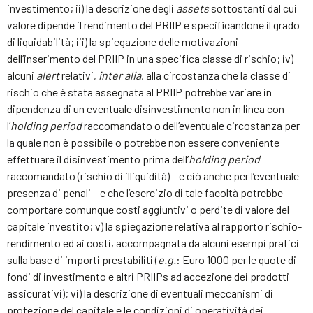
investimento; ii) la descrizione degli
assets
sottostanti dal cui
valore dipende il rendimento del PRIIP e specificandone il grado
di liquidabilità; iii) la spiegazione delle motivazioni
dell’inserimento del PRIIP in una specifica classe di rischio; iv)
alcuni
alert
relativi,
inter alia
, alla circostanza che la classe di
rischio che è stata assegnata al PRIIP potrebbe variare in
dipendenza di un eventuale disinvestimento non in linea con
l’
holding period
raccomandato o dell’eventuale circostanza per
la quale non è possibile o potrebbe non essere conveniente
effettuare il disinvestimento prima dell’
holding period
raccomandato (rischio di illiquidità) – e ciò anche per l’eventuale
presenza di penali – e che l’esercizio di tale facoltà potrebbe
comportare comunque costi aggiuntivi o perdite di valore del
capitale investito; v) la spiegazione relativa al rapporto rischio-
rendimento ed ai costi, accompagnata da alcuni esempi pratici
sulla base di importi prestabiliti (
e.g.
: Euro 1000 per le quote di
fondi di investimento e altri PRIIPs ad accezione dei prodotti
assicurativi); vi) la descrizione di eventuali meccanismi di
protezione del capitale e le condizioni di operatività dei