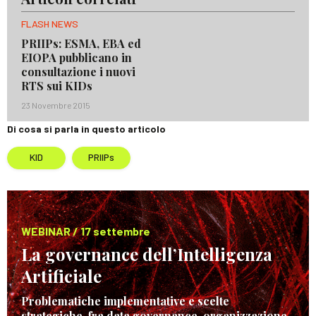
FLASH NEWS
PRIIPs: ESMA, EBA ed
EIOPA pubblicano in
consultazione i nuovi
RTS sui KIDs
23 Novembre 2015
Di cosa si parla in questo articolo
KID
PRIIPs
WEBINAR / 17 settembre
La governance dell’Intelligenza
Artificiale
Problematiche implementative e scelte
strategiche, fra data governance, organizzazione