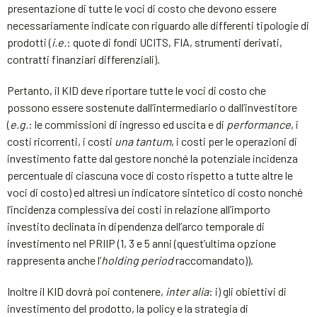
presentazione di tutte le voci di costo che devono essere
necessariamente indicate con riguardo alle differenti tipologie di
prodotti (
i.e.
: quote di fondi UCITS, FIA, strumenti derivati,
contratti finanziari differenziali).
Pertanto, il KID deve riportare tutte le voci di costo che
possono essere sostenute dall’intermediario o dall’investitore
(
e.g.
: le commissioni di ingresso ed uscita e di
performance
, i
costi ricorrenti, i costi
una tantum
, i costi per le operazioni di
investimento fatte dal gestore nonché la potenziale incidenza
percentuale di ciascuna voce di costo rispetto a tutte altre le
voci di costo) ed altresì un indicatore sintetico di costo nonché
l’incidenza complessiva dei costi in relazione all’importo
investito declinata in dipendenza dell’arco temporale di
investimento nel PRIIP (1, 3 e 5 anni (quest’ultima opzione
rappresenta anche l’
holding period
raccomandato)).
Inoltre il KID dovrà poi contenere,
inter alia
: i) gli obiettivi di
investimento del prodotto, la policy e la strategia di