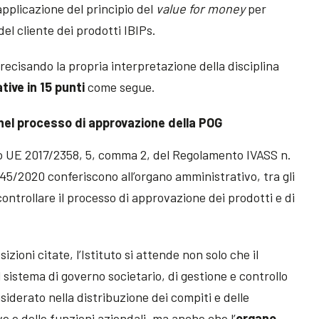
’applicazione del principio del
value for money
per
el cliente dei prodotti IBIPs.
precisando la propria interpretazione della disciplina
tive in 15 punti
come segue.
 nel processo di approvazione della POG
to UE 2017/2358, 5, comma 2, del Regolamento IVASS n.
45/2020 conferiscono all’organo amministrativo, tra gli
 controllare il processo di approvazione dei prodotti e di
zioni citate, l’Istituto si attende non solo che il
sistema di governo societario, di gestione e controllo
iderato nella distribuzione dei compiti e delle
e e delle funzioni aziendali, ma anche che l’
organo