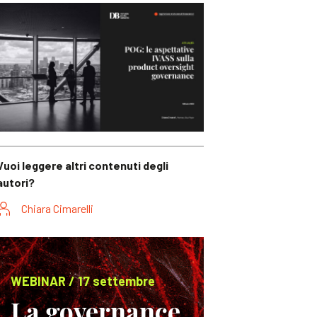
Vuoi leggere altri contenuti degli
autori?
Chiara Cimarelli
WEBINAR / 17 settembre
La governance