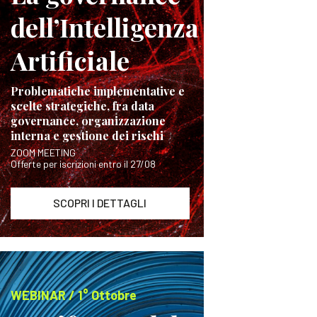
dell’Intelligenza
Artificiale
Problematiche implementative e
scelte strategiche, fra data
governance, organizzazione
interna e gestione dei rischi
ZOOM MEETING
Offerte per iscrizioni entro il 27/08
SCOPRI I DETTAGLI
WEBINAR / 1° Ottobre