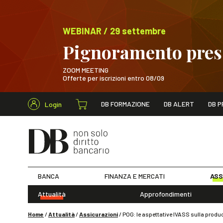
WEBINAR / 29 settembre
Pignoramento presso
ZOOM MEETING
Offerte per iscrizioni entro 08/09
Cerca nel s
DB FORMAZIONE
DB ALERT
DB P
Login
WEBINAR / 29 sett
BANCA
FINANZA E MERCATI
ASS
Attualità
Approfondimenti
Home
/
Attualità
/
Assicurazioni
/
POG: le aspettative IVASS sulla produ