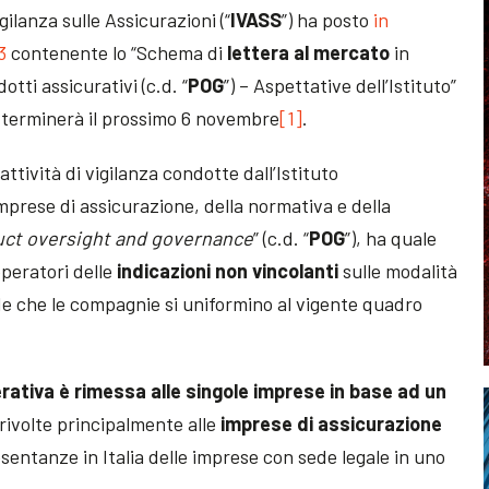
igilanza sulle Assicurazioni (“
IVASS
”) ha posto
in
3
contenente lo “Schema di
lettera al mercato
in
tti assicurativi (c.d. “
POG
”) – Aspettative dell’Istituto”
ne terminerà il prossimo 6 novembre
[1]
.
 attività di vigilanza condotte dall’Istituto
mprese di assicurazione, della normativa e della
uct oversight and governance
” (c.d. “
POG
”), ha quale
 operatori delle
indicazioni non vincolanti
sulle modalità
nde che le compagnie si uniformino al vigente quadro
rativa è rimessa alle singole imprese in base ad un
 rivolte principalmente alle
imprese di assicurazione
sentanze in Italia delle imprese con sede legale in uno