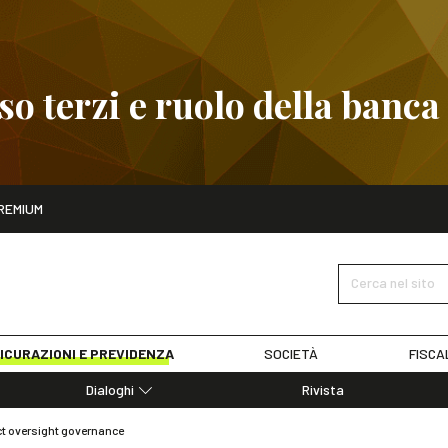
 terzi e ruolo della banca
ito
REMIUM
embre
Pignoramento presso terzi e ruolo della banca
SCOPRI I D
Cerca nel sito
ICURAZIONI E PREVIDENZA
SOCIETÀ
FISCA
Dialoghi
Rivista
Dialoghi di Diritto dell'Economia
ct oversight governance
Editoriali