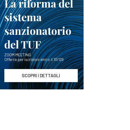
La riforma del
sistema
sanzionatorio
del TUF
ZOOM MEETING
Offerte per iscrizioni entro il 10/09
SCOPRI I DETTAGLI