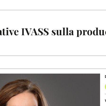
Articoli
Note
ative IVASS sulla produ