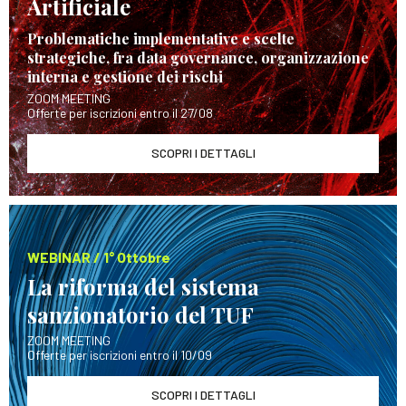
Artificiale
Problematiche implementative e scelte
strategiche, fra data governance, organizzazione
interna e gestione dei rischi
ZOOM MEETING
Offerte per iscrizioni entro il 27/08
SCOPRI I DETTAGLI
WEBINAR / 1° Ottobre
La riforma del sistema
sanzionatorio del TUF
ZOOM MEETING
Offerte per iscrizioni entro il 10/09
SCOPRI I DETTAGLI