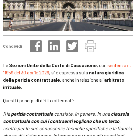
Condividi
Le
Sezioni Unite della Corte di Cassazione
, con
sentenza n.
11959 del 30 aprile 2026
, si è espressa sulla
natura giuridica
della perizia contrattuale,
anche in relazione all’
arbitrato
irrituale.
Questi i principi di diritto affermati:
i) la
perizia contrattuale
consiste, in genere, in una
clausola
contrattuale con cui i contraenti vogliono che un terzo
,
scelto per le sue conoscenze tecniche specifiche e la fiducia
che su di lui ripongono, intervenga su una o più questioni