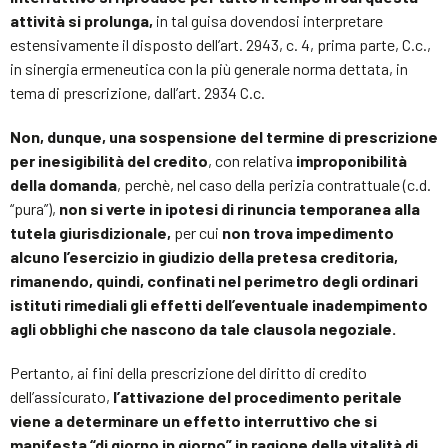
attività si prolunga,
in tal guisa dovendosi interpretare
estensivamente il disposto dell’art. 2943, c. 4, prima parte, C.c.,
in sinergia ermeneutica con la più generale norma dettata, in
tema di prescrizione, dall’art. 2934 C.c.
Non, dunque, una sospensione del termine di prescrizione
per inesigibilità del credito
, con relativa
improponibilità
della domanda
, perchè, nel caso della perizia contrattuale (c.d.
“pura”),
non si verte in ipotesi di rinuncia temporanea alla
tutela giurisdizionale,
per cui
non trova impedimento
alcuno l’esercizio in giudizio della pretesa creditoria,
rimanendo, quindi, confinati nel perimetro degli ordinari
istituti rimediali gli effetti dell’eventuale inadempimento
agli obblighi che nascono da tale clausola negoziale.
Pertanto, ai fini della prescrizione del diritto di credito
dell’assicurato,
l’attivazione del procedimento peritale
viene a determinare un effetto interruttivo che si
manifesta “di giorno in giorno” in ragione della vitalità di