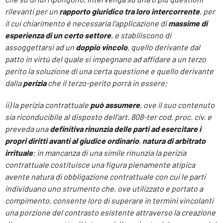
rilevanti per un
rapporto giuridico tra loro intercorrente
, per
il cui chiarimento è necessaria l’applicazione di
massime di
esperienza di un certo settore
, e stabiliscono di
assoggettarsi ad un
doppio vincolo
, quello derivante dal
patto in virtù del quale si impegnano ad affidare a un terzo
perito la soluzione di una certa questione e quello derivante
dalla
perizia
che il terzo-perito porrà in essere;
ii) la perizia contrattuale
può assumere
, ove il suo contenuto
sia riconducibile al disposto dell’art. 808-ter cod. proc. civ. e
preveda una
definitiva rinunzia delle parti ad esercitare i
propri diritti avanti al giudice ordinario
,
natura di arbitrato
irrituale
; in mancanza di una simile rinunzia la perizia
contrattuale costituisce una figura pienamente atipica
avente natura di obbligazione contrattuale con cui le parti
individuano uno strumento che, ove utilizzato e portato a
compimento, consente loro di superare in termini vincolanti
una porzione del contrasto esistente attraverso la creazione