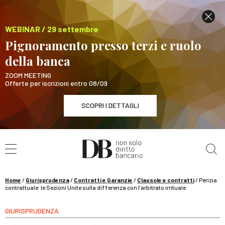
WEBINAR / 29 settembre
Pignoramento presso terzi e ruolo
della banca
ZOOM MEETING
Offerte per iscrizioni entro 08/09
SCOPRI I DETTAGLI
Cerca nel sito
WEBINAR / 29 settembre
Pignoramento presso terzi e ruolo della banca
SCOPRI I DETTAGLI
Home
/
Giurisprudenza
/
Contratti e Garanzie
/
Clausole e contratti
/
Perizia
contrattuale: le Sezioni Unite sulla differenza con l’arbitrato irrituale
GIURISPRUDENZA