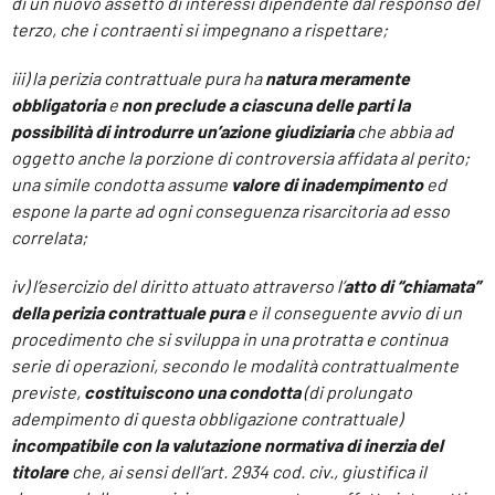
di un nuovo assetto di interessi dipendente dal responso del
terzo, che i
contraenti si impegnano a rispettare;
iii) la perizia contrattuale pura ha
natura meramente
obbligatoria
e
non preclude a ciascuna delle parti la
possibilità di introdurre un’azione giudiziaria
che abbia ad
oggetto anche la porzione di controversia affidata al perito;
una simile condotta assume
valore di inadempimento
ed
espone la parte ad ogni conseguenza risarcitoria ad esso
correlata;
iv) l’esercizio del diritto attuato attraverso l’
atto di “chiamata”
della perizia contrattuale pura
e il conseguente avvio di un
procedimento che si sviluppa in una protratta e continua
serie di operazioni, secondo le modalità contrattualmente
previste,
costituiscono una condotta
(di prolungato
adempimento di questa obbligazione contrattuale)
incompatibile con la valutazione normativa di inerzia del
titolare
che, ai sensi dell’art. 2934 cod. civ., giustifica il