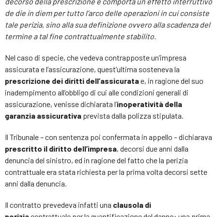
decorso della prescrizione e comporta un effetto interruttivo
de die in diem per tutto l’arco delle operazioni in cui consiste
tale perizia, sino alla sua definizione ovvero alla scadenza del
termine a tal fine contrattualmente stabilito.
Nel caso di specie, che vedeva contrapposte un’impresa
assicurata e l’assicurazione, quest’ultima sosteneva la
prescrizione dei diritti dell’assicurata
e, in ragione del suo
inadempimento all’obbligo di cui alle condizioni generali di
assicurazione, venisse dichiarata l’
inoperatività della
garanzia assicurativa
prevista dalla polizza stipulata.
Il Tribunale – con sentenza poi confermata in appello – dichiarava
prescritto il diritto dell’impresa
, decorsi due anni dalla
denuncia del sinistro, ed in ragione del fatto che la perizia
contrattuale era stata richiesta per la prima volta decorsi sette
anni dalla denuncia.
Il contratto prevedeva infatti una
clausola di
perizia
contrattuale per la quantificazione del danno: una prima