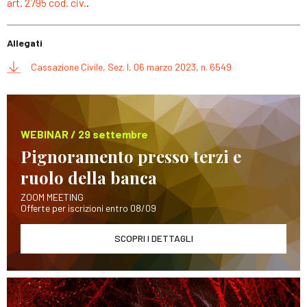
art. 2795 cod. civ.
.
Allegati
Cassazione Civile, Sez. I, 06 marzo 2023, n. 6549
WEBINAR / 29 settembre
Pignoramento presso terzi e
ruolo della banca
ZOOM MEETING
Offerte per iscrizioni entro 08/09
SCOPRI I DETTAGLI