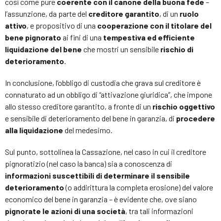
così come pure
coerente con il canone della buona fede
–
l’assunzione, da parte del
creditore garantito
, di un
ruolo
attivo
, e propositivo di una
cooperazione con il titolare del
bene pignorato
ai fini di una
tempestiva ed efficiente
liquidazione del bene
che mostri un sensibile
rischio di
deterioramento
.
In conclusione, l’obbligo di custodia che grava sul creditore è
connaturato ad un obbligo di “attivazione giuridica”, che impone
allo stesso creditore garantito, a fronte di un
rischio oggettivo
e sensibile di deterioramento del bene in garanzia, di
procedere
alla liquidazione
del medesimo.
Sul punto, sottolinea la Cassazione, nel caso in cui il creditore
pignoratizio (nel caso la banca) sia a conoscenza di
informazioni suscettibili di determinare il sensibile
deterioramento
(o addirittura la completa erosione) del valore
economico del bene in garanzia – è evidente che, ove siano
pignorate le azioni di una società
, tra tali informazioni