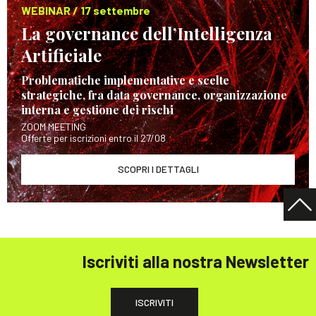
WEBINAR / 17 settembre
La governance dell’Intelligenza
Artificiale
Problematiche implementative e scelte
strategiche, fra data governance, organizzazione
interna e gestione dei rischi
ZOOM MEETING
Offerte per iscrizioni entro il 27/08
SCOPRI I DETTAGLI
Iscriviti alla nostra Newsletter
ISCRIVITI