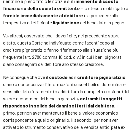
rientrino a pieno titolo le notizie sull’
imminente dissesto
finanziario della società emittente
– lo stesso è obbligato a
fornirle immediatamente al debitore
e a procedere alla
tempestiva ed efficiente
liquidazione
dei bene dato in pegno.
Va, altresì, osservato che i doveri che, nel precedente sopra
citato, questa Corte ha individuato come facenti capo al
creditore pignoratizio fanno riferimento alla situazione più
frequente (art. 2786 comma 10 cod. civ.) in cui i beni pignorati
siano consegnati dal debitore allo stesso creditore.
Ne consegue che ove il
custode
ed il
creditore pignoratizio
siano a conoscenza di informazioni suscettibili di determinare il
sensibile deterioramento (o addirittura la completa erosione) del
valore economico del bene in garanzia,
entrambi i soggetti
rispondono in solido dei danni sofferti dal debitore
, il
primo, per non aver mantenuto il bene al valore economico
corrispondente a quello originario, il secondo, per non aver
attivato lo strumento conservativo della vendita anticipata ex