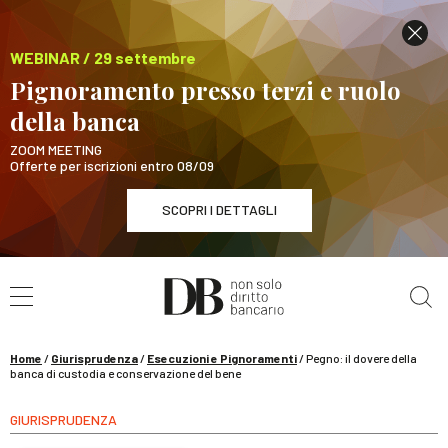
WEBINAR / 29 settembre
Pignoramento presso terzi e ruolo
della banca
ZOOM MEETING
Offerte per iscrizioni entro 08/09
SCOPRI I DETTAGLI
Cerca nel sito
WEBINAR / 29 settembre
Pignoramento presso terzi e ruolo della banca
SCOPRI I DETTAGLI
Home
/
Giurisprudenza
/
Esecuzioni e Pignoramenti
/
Pegno: il dovere della
banca di custodia e conservazione del bene
GIURISPRUDENZA