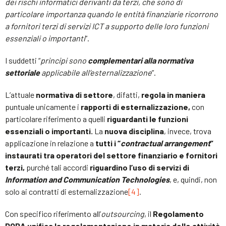
dei rischi informatici derivanti da terzi, che sono di
particolare importanza quando le entità finanziarie ricorrono
a fornitori terzi di servizi ICT a supporto delle loro funzioni
essenziali o importanti
”.
I suddetti “
principi sono
complementari alla normativa
settoriale
applicabile all’esternalizzazione
”.
L’attuale
normativa di settore
, difatti,
regola in maniera
puntuale unicamente i
rapporti di esternalizzazione,
con
particolare riferimento a quelli
riguardanti le funzioni
essenziali o importanti.
La
nuova disciplina
, invece, trova
applicazione in relazione a
tutti i “
contractual arrangement
”
instaurati tra operatori del settore finanziario e fornitori
terzi,
purché tali accordi
riguardino l’uso di servizi di
Information and Communication Technologies
, e, quindi, non
solo ai contratti di esternalizzazione
[4]
.
Con specifico riferimento all’
outsourcing
, il
Regolamento
DORA unifica la regolamentazione in materia delle attività