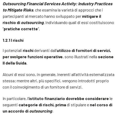
Outsourcing Financial Services Activity: Industry Practices
to Mitigate Risks
, che esamina la varietà di approcci che i
partecipanti al mercato hanno sviluppato per
mitigare il
rischio di
outsourcing
,
individuando quali di essi costituiscono
“
pratiche corrette
“.
1.2.1 I rischi
I potenziali
rischi
derivanti dall’
utilizzo di fornitori di servizi,
per svolgere funzioni operative
, sono illustrati nella
sezione
II della Guida
.
Alcuni di essi sono, in generale, inerenti all’attività esternalizzata
stessa; mentre altri, più specifici, vengono introdotti proprio
con il coinvolgimento di un fornitore di servizi.
In particolare, l’
istituto finanziario dovrebbe considerare
le
seguenti
categorie di rischi,
prima
di stipulare e
nel corso di
un accordo di
outsourcing
: