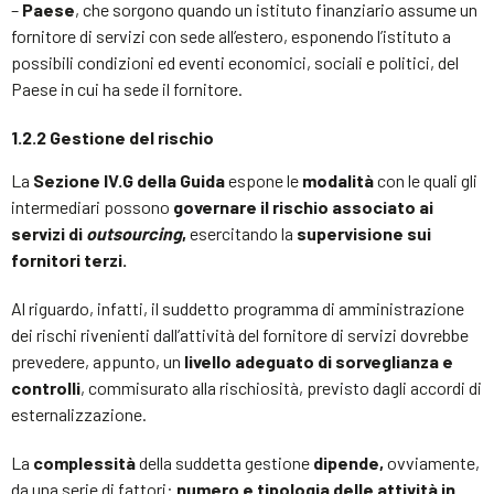
–
Paese
, che sorgono quando un istituto finanziario assume un
fornitore di servizi con sede all’estero, esponendo l’istituto a
possibili condizioni ed eventi economici, sociali e politici, del
Paese in cui ha sede il fornitore.
1.2.2 Gestione del rischio
La
Sezione IV.G della Guida
espone le
modalità
con le quali gli
intermediari possono
governare il rischio associato ai
servizi di
outsourcing
,
esercitando la
supervisione sui
fornitori terzi.
Al riguardo, infatti, il suddetto programma di amministrazione
dei rischi rivenienti dall’attività del fornitore di servizi dovrebbe
prevedere, appunto, un
livello adeguato di sorveglianza e
controlli
, commisurato alla rischiosità, previsto dagli accordi di
esternalizzazione.
La
complessità
della suddetta gestione
dipende,
ovviamente,
da una serie di fattori:
numero e tipologia delle attività in