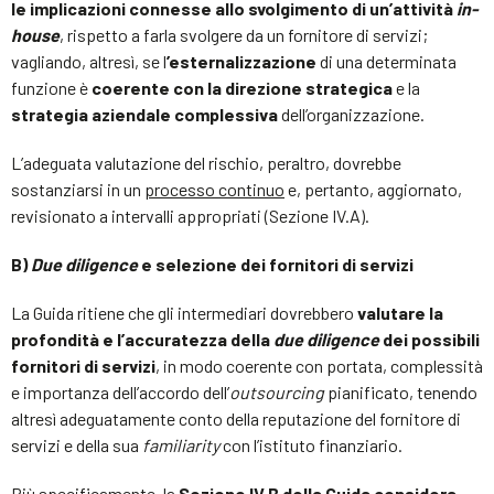
le implicazioni connesse allo svolgimento di un’attività
in-
house
, rispetto a farla svolgere da un fornitore di servizi;
vagliando, altresì, se l
’esternalizzazione
di una determinata
funzione è
coerente con la direzione strategica
e la
strategia aziendale complessiva
dell’organizzazione.
L’adeguata valutazione del rischio, peraltro, dovrebbe
sostanziarsi in un
processo continuo
e, pertanto, aggiornato,
revisionato a intervalli appropriati (Sezione IV.A).
B)
Due diligence
e selezione dei fornitori di servizi
La Guida ritiene che gli intermediari dovrebbero
valutare la
profondità e l’accuratezza della
due diligence
dei possibili
fornitori di servizi
, in modo coerente con portata, complessità
e importanza dell’accordo dell’
outsourcing
pianificato, tenendo
altresì adeguatamente conto della reputazione del fornitore di
servizi e della sua
familiarity
con l’istituto finanziario.
Più specificamente, la
Sezione IV.B della Guida considera