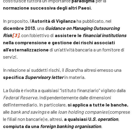
costituisce tuttora un importante
paradigma
per la
normazione successiva degli altri Paesi.
In proposito, l’
Autorità di Vigilanza
ha pubblicato, nel
dicembre 2013
, una
Guidance on Managing Outsourcing
Risk
[3]
, con l’obiettivo di
assistere le
financial institutions
nella comprensione e gestione dei rischi associati
all’esternalizzazione
di un’attività bancaria a un fornitore di
servizi.
In relazione ai suddetti rischi, il
Board
ha altresì emesso una
specifica
Supervisory letter
in materia.
La Guida è rivolta a qualsiasi “istituto finanziario” vigilato dalla
Federal Reserve
, indipendentemente dalle dimensioni
dell’intermediario. In particolare,
si applica a tutte le banche,
alle
bank and savings
e alle
loan holding companies
(comprese
le filiali non bancarie) e, altresì,
a qualsiasi U
.S. operation
,
compiuta da una
foreign banking organisation
.