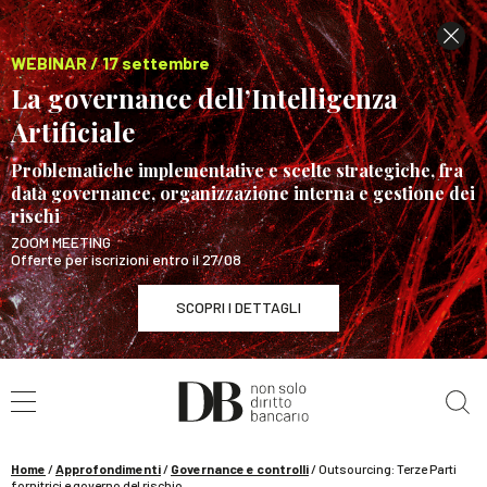
WEBINAR / 17 settembre
La governance dell’Intelligenza
Artificiale
Problematiche implementative e scelte strategiche, fra
data governance, organizzazione interna e gestione dei
rischi
ZOOM MEETING
Offerte per iscrizioni entro il 27/08
SCOPRI I DETTAGLI
Cerca nel sito
WEBINAR / 17 settembre
La governance dell’Intelligenza Artificiale
SCOPRI I DETTAGLI
Home
/
Approfondimenti
/
Governance e controlli
/
Outsourcing: Terze Parti
fornitrici e governo del rischio