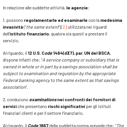
In relazione alle suddette attività,
le agenzie
:
1. possono
regolamentarle ed esaminarle
con la
medesima
invasività
(“
the same extent
”)
[2]
utilizzata nei riguardi
dell’
istituto finanziario
, qualora sia questi a prestare il
servizio.
Al riguardo, il
12 U.S. C
ode
1464(d)(7), par. UN del BSCA
,
dispone infatti che: “
A service company or subsidiary that is
owned in whole or in part by a savings association shall be
subject to examination and regulation by the appropriate
Federal banking agency to the same extent as that savings
association
”.
2. conducono
examinations
nei confronti dei fornitori di
servizi
che presentano
rischi significativi
per gli istituti
finanziari clienti e per il settore finanziario.
Al riguardo, il
Code
1867
della suddetta norma prevede che: “
The