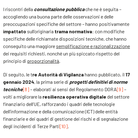
I riscontri della
consultazione pubblica
che ne è seguita –
accogliendo una buona parte delle osservazioni e delle
preoccupazioni specifiche del settore – hanno positivamente
impattato
sull’originaria
trama normativa
: con modifiche
specifiche delle richiamate disposizioni tecniche, che hanno
conseguito una maggiore
semplificazione e razionalizzazione
dei requisiti richiesti, nonché un più spiccato rispetto del
principio di
proporzionalità
.
Di seguito, le t
re Autorità di Vigilanza
hanno pubblicato, il
17
gennaio 2024
, la prima serie di
progetti definitivi di norme
tecniche
[8]
– elaborati ai sensi del Regolamento DORA
[9]
–
volti a migliorare la
resilienza operativa digitale
del settore
finanziario dell’UE, rafforzando i quadri delle tecnologie
dell’informazione e della comunicazione (ICT) delle entità
finanziarie e dei quadri di gestione dei rischi e di segnalazione
degli incidenti di Terze Parti
[10]
.