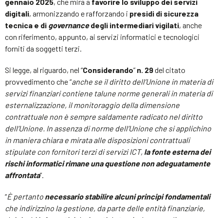
gennaio 2025
, che mira a
favorire lo sviluppo dei servizi
digitali
, armonizzando e rafforzando i
presidi di sicurezza
tecnica e di
governance
degli intermediari vigilati
, anche
con riferimento, appunto, ai servizi informatici e tecnologici
forniti da soggetti terzi.
Si legge, al riguardo, nel “
Considerando
”
n. 29
del citato
provvedimento che “
anche se il diritto dell’Unione in materia di
servizi finanziari contiene talune norme generali in materia di
esternalizzazione, il monitoraggio della dimensione
contrattuale non è sempre saldamente radicato nel diritto
dell’Unione. In assenza di norme dell’Unione che si applichino
in maniera chiara e mirata alle disposizioni contrattuali
stipulate con fornitori terzi di servizi ICT,
la fonte esterna dei
rischi informatici rimane una questione non adeguatamente
affrontata
”.
“
È pertanto
necessario stabilire alcuni principi fondamentali
che indirizzino la gestione, da parte delle entità finanziarie,