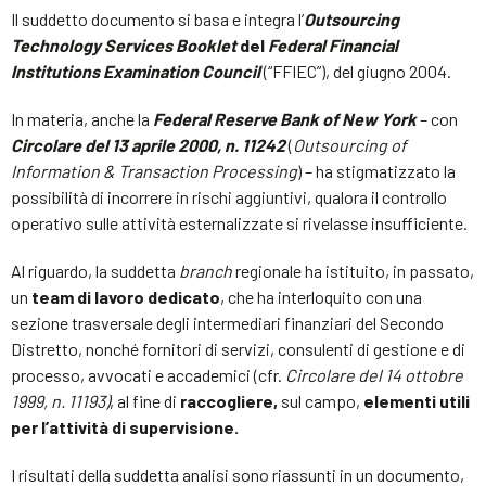
Il suddetto documento si basa e integra l’
Outsourcing
Technology Services Booklet
del
Federal Financial
Institutions Examination Council
(“FFIEC”), del giugno 2004.
In materia, anche la
Federal Reserve Bank of New York
– con
Circolare del 13 aprile 2000, n. 11242
(
Outsourcing of
Information & Transaction Processing
) – ha stigmatizzato la
possibilità di incorrere in rischi aggiuntivi, qualora il controllo
operativo sulle attività esternalizzate si rivelasse insufficiente.
Al riguardo, la suddetta
branch
regionale ha istituito, in passato,
un
team di lavoro dedicato
, che ha interloquito con una
sezione trasversale degli intermediari finanziari del Secondo
Distretto, nonché fornitori di servizi, consulenti di gestione e di
processo, avvocati e accademici (cfr.
Circolare del 14 ottobre
1999, n. 11193)
, al fine di
raccogliere,
sul campo,
elementi utili
per l’attività di supervisione.
I risultati della suddetta analisi sono riassunti in un documento,