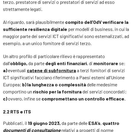
terzo, prestatore di servizi o prestatori di servizi ad esso
strettamente legati.
Al riguardo, sarà plausibilmente
compito dell’OdV verificare la
sufficiente resilienza digitale
per modelli di business, in cui la
maggior parte dei servizi ICT significativi sono esternalizzati, ad
esempio, a un unico fornitore di servizi terzo.
Un altro profilo di particolare rilievo è rappresentato
dall’
obbligo,
da parte
degli enti finanziari
, di
monitorare
se:
a)
eventuali
catene di subfornitura
a terzi fornitori di servizi
ICT significativi facciano riferimento a Paesi esterni all’Unione
Europea;
b) la lunghezza o complessità
delle medesime
comportino un
rischio per la fornitura
dei servizi concordati;
c)
ovvero, infine se
compromettano un controllo efficace.
2.2 RTS e ITS
Pubblicati, il
19 giugno 2023,
da parte delle
ESA’s
,
quattro
documenti di consultazione
relativi a progetti di norme