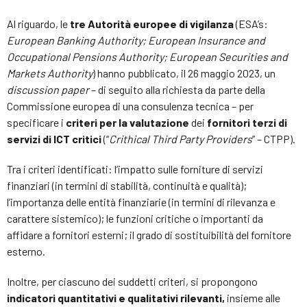
Al riguardo, le
tre Autorità europee di vigilanza
(ESA’s:
European Banking Authority; European Insurance and
Occupational Pensions Authority; European Securities and
Markets Authority
) hanno pubblicato, il 26 maggio 2023, un
discussion paper
– di seguito alla richiesta da parte della
Commissione europea di una consulenza tecnica – per
specificare i
criteri per la valutazione
dei
fornitori terzi di
servizi di ICT critici
(“
Crithical Third Party Providers
” – CTPP).
Tra i criteri identificati: l’impatto sulle forniture di servizi
finanziari (in termini di stabilità, continuità e qualità);
l’importanza delle entità finanziarie (in termini di rilevanza e
carattere sistemico); le funzioni critiche o importanti da
affidare a fornitori esterni; il grado di sostituibilità del fornitore
esterno.
Inoltre, per ciascuno dei suddetti criteri, si propongono
indicatori quantitativi e qualitativi rilevanti,
insieme alle