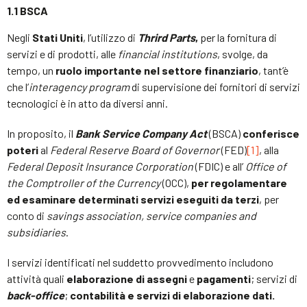
1.1 BSCA
Negli
Stati Uniti
, l’utilizzo di
Thrird Parts
,
per la fornitura di
servizi e di prodotti, alle
financial institutions
, svolge, da
tempo, un
ruolo importante nel settore finanziario
, tant’è
che l’
interagency program
di supervisione dei fornitori di servizi
tecnologici è in atto da diversi anni.
In proposito, il
Bank Service Company Act
(BSCA)
conferisce
poteri
al
Federal Reserve Board of Governor
(FED)
[1]
, alla
Federal Deposit Insurance Corporation
(FDIC) e all’
Office of
the Comptroller of the Currency
(OCC),
per regolamentare
ed esaminare determinati servizi eseguiti da terzi
, per
conto di
savings association, service companies and
subsidiaries
.
I servizi identificati nel suddetto provvedimento includono
attività quali
elaborazione di assegni
e
pagamenti
; servizi di
back-office
;
contabilità e servizi di elaborazione dati.