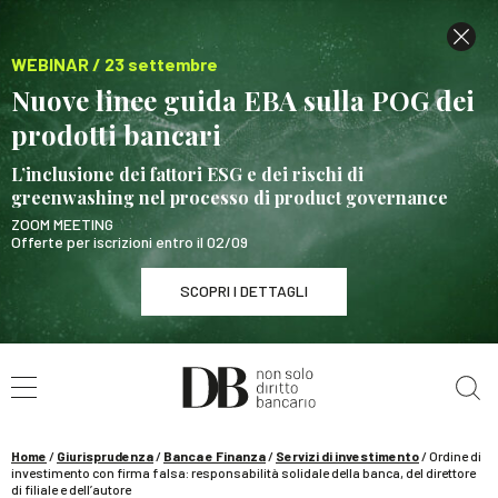
WEBINAR / 23 settembre
Nuove linee guida EBA sulla POG dei
prodotti bancari
L’inclusione dei fattori ESG e dei rischi di
greenwashing nel processo di product governance
ZOOM MEETING
Offerte per iscrizioni entro il 02/09
SCOPRI I DETTAGLI
Cerca nel sito
WEBINAR / 23 settembre
Nuove linee guida EBA sulla POG dei prodotti
bancari
Home
/
Giurisprudenza
/
Banca e Finanza
/
Servizi di investimento
/
Ordine di
SCOPRI I DETTAGLI
investimento con firma falsa: responsabilità solidale della banca, del direttore
di filiale e dell’autore