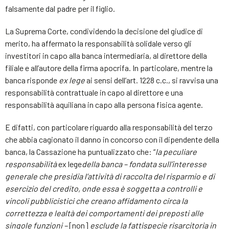
falsamente dal padre per il figlio.
La Suprema Corte, condividendo la decisione del giudice di
merito, ha affermato la responsabilità solidale verso gli
investitori in capo alla banca intermediaria, al direttore della
filiale e all’autore della firma apocrifa. In particolare, mentre la
banca risponde
ex lege
ai sensi dell’art. 1228 c.c., si ravvisa una
responsabilità contrattuale in capo al direttore e una
responsabilità aquiliana in capo alla persona fisica agente.
E difatti, con particolare riguardo alla responsabilità del terzo
che abbia cagionato il danno in concorso con il dipendente della
banca, la Cassazione ha puntualizzato che: “
la peculiare
responsabilità
ex lege
della banca –
fondata sull’interesse
generale che presidia l’attività di raccolta del risparmio e di
esercizio del credito, onde essa è soggetta a controlli e
vincoli pubblicistici che creano affidamento circa la
correttezza e lealtà dei comportamenti dei preposti alle
singole funzioni –
[non]
esclude la fattispecie risarcitoria in