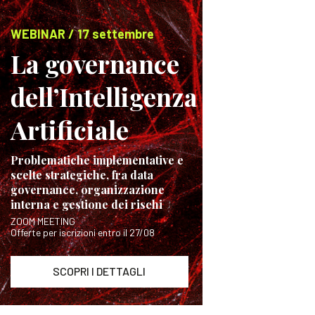
WEBINAR / 17 settembre
La governance
dell’Intelligenza
Artificiale
Problematiche implementative e
scelte strategiche, fra data
governance, organizzazione
interna e gestione dei rischi
ZOOM MEETING
Offerte per iscrizioni entro il 27/08
SCOPRI I DETTAGLI