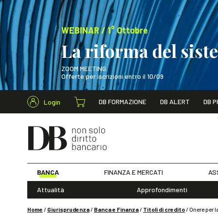
WEBINAR / 1° Ottobre
La riforma del sis
ZOOM MEETING
Offerte per iscrizioni entro il 10/09
Cerca nel s
DB FORMAZIONE
DB ALERT
DB P
Login
WEBINAR / 1° Ot
BANCA
FINANZA E MERCATI
AS
Attualità
Approfondimenti
Home
/
Giurisprudenza
/
Banca e Finanza
/
Titoli di credito
/
Onere per l