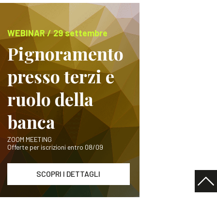
WEBINAR / 29 settembre
Pignoramento
presso terzi e
ruolo della
banca
ZOOM MEETING
Offerte per iscrizioni entro 08/09
SCOPRI I DETTAGLI