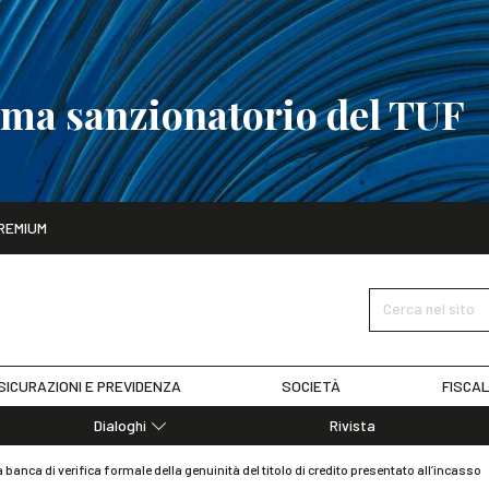
tema sanzionatorio del TUF
ito
REMIUM
tobre
La riforma del sistema sanzionatorio del TUF
SCOPRI I DET
Cerca nel sito
SICURAZIONI E PREVIDENZA
SOCIETÀ
FISCAL
Dialoghi
Rivista
Dialoghi di Diritto dell'Economia
a banca di verifica formale della genuinità del titolo di credito presentato all’incasso
Editoriali