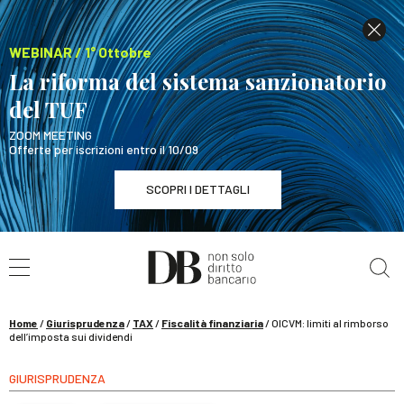
WEBINAR / 1° Ottobre
La riforma del sistema sanzionatorio
del TUF
ZOOM MEETING
Offerte per iscrizioni entro il 10/09
SCOPRI I DETTAGLI
Cerca nel sito
WEBINAR / 1° Ottobre
La riforma del sistema sanzionatorio del TUF
SCOPRI I DETTAGLI
Home
/
Giurisprudenza
/
TAX
/
Fiscalità finanziaria
/
OICVM: limiti al rimborso
dell’imposta sui dividendi
GIURISPRUDENZA