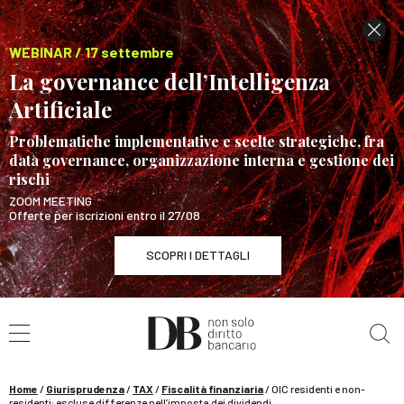
WEBINAR / 17 settembre
La governance dell’Intelligenza
Artificiale
Problematiche implementative e scelte strategiche, fra
data governance, organizzazione interna e gestione dei
rischi
ZOOM MEETING
Offerte per iscrizioni entro il 27/08
SCOPRI I DETTAGLI
Cerca nel sito
WEBINAR / 17 settembre
La governance dell’Intelligenza Artificiale
SCOPRI I DETTAGLI
Home
/
Giurisprudenza
/
TAX
/
Fiscalità finanziaria
/
OIC residenti e non-
residenti: escluse differenze nell’imposta dei dividendi