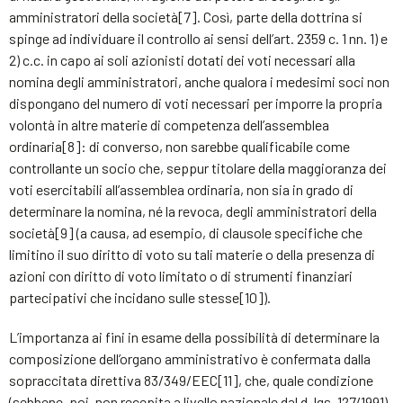
amministratori della società[7]. Così, parte della dottrina si
spinge ad individuare il controllo ai sensi dell’art. 2359 c. 1 nn. 1) e
2) c.c. in capo ai soli azionisti dotati dei voti necessari alla
nomina degli amministratori, anche qualora i medesimi soci non
dispongano del numero di voti necessari per imporre la propria
volontà in altre materie di competenza dell’assemblea
ordinaria[8]: di converso, non sarebbe qualificabile come
controllante un socio che, seppur titolare della maggioranza dei
voti esercitabili all’assemblea ordinaria, non sia in grado di
determinare la nomina, né la revoca, degli amministratori della
società[9] (a causa, ad esempio, di clausole specifiche che
limitino il suo diritto di voto su tali materie o della presenza di
azioni con diritto di voto limitato o di strumenti finanziari
partecipativi che incidano sulle stesse[10]).
L’importanza ai fini in esame della possibilità di determinare la
composizione dell’organo amministrativo è confermata dalla
sopraccitata direttiva 83/349/EEC[11], che, quale condizione
(sebbene, poi, non recepita a livello nazionale dal d. lgs. 127/1991)