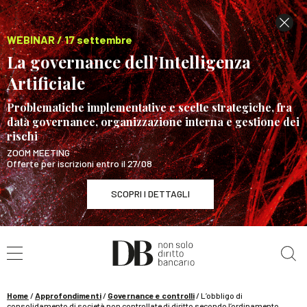
WEBINAR / 17 settembre
La governance dell’Intelligenza
Artificiale
Problematiche implementative e scelte strategiche, fra
data governance, organizzazione interna e gestione dei
rischi
ZOOM MEETING
Offerte per iscrizioni entro il 27/08
SCOPRI I DETTAGLI
Cerca nel sito
WEBINAR / 17 settembre
La governance dell’Intelligenza Artificiale
SCOPRI I DETTAGLI
Home
/
Approfondimenti
/
Governance e controlli
/
L’obbligo di
consolidamento di società non controllate di diritto secondo l’ordinamento