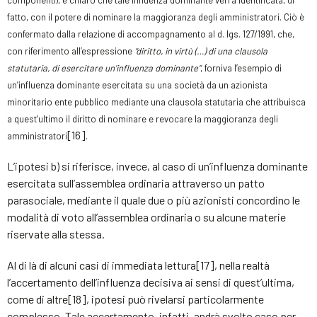
componenti), è chiaro che tale influenza dominante verrà identificata, di
fatto, con il potere di nominare la maggioranza degli amministratori. Ciò è
confermato dalla relazione di accompagnamento al d. lgs. 127/1991, che,
con riferimento all’espressione
“diritto, in virtù (…) di una clausola
statutaria, di esercitare un’influenza dominante”
, forniva l’esempio di
un’influenza dominante esercitata su una società da un azionista
minoritario ente pubblico mediante una clausola statutaria che attribuisca
a quest’ultimo il diritto di nominare e revocare la maggioranza degli
[16]
amministratori
.
L’ipotesi b) si riferisce, invece, al caso di un’influenza dominante
esercitata sull’assemblea ordinaria attraverso un patto
parasociale, mediante il quale due o più azionisti concordino le
modalità di voto all’assemblea ordinaria o su alcune materie
riservate alla stessa.
Al di là di alcuni casi di immediata lettura[17], nella realtà
l’accertamento dell’influenza decisiva ai sensi di quest’ultima,
come di altre[18], ipotesi può rivelarsi particolarmente
complesso. Tale accertamento, infatti, andrà svolto caso per