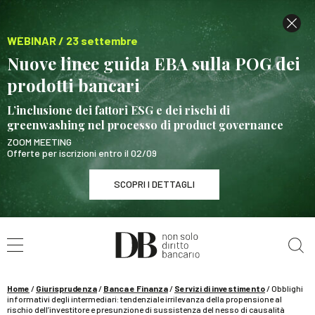
WEBINAR / 23 settembre
Nuove linee guida EBA sulla POG dei
prodotti bancari
L’inclusione dei fattori ESG e dei rischi di
greenwashing nel processo di product governance
ZOOM MEETING
Offerte per iscrizioni entro il 02/09
SCOPRI I DETTAGLI
Cerca nel sito
WEBINAR / 23 settembre
Nuove linee guida EBA sulla POG dei prodotti
bancari
Home
/
Giurisprudenza
/
Banca e Finanza
/
Servizi di investimento
/
Obblighi
SCOPRI I DETTAGLI
informativi degli intermediari: tendenziale irrilevanza della propensione al
rischio dell’investitore e presunzione di sussistenza del nesso di causalità