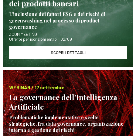
dei prodotti bancari
L’inclusione dei fattori ESG e dei rischi di
greenwashing nel processo di product
governance
ZOOM MEETING
Offerte per iscrizioni entro il 02/09
SCOPRI I DETTAGLI
WEBINAR / 17 settembre
La governance dell’Intelligenza
Artificiale
Problematiche implementative e scelte
strategiche, fra data governance, organizzazione
interna e gestione dei rischi