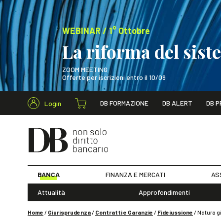
WEBINAR / 1° Ottobre
La riforma del sis
ZOOM MEETING
Offerte per iscrizioni entro il 10/09
Cerca nel s
DB FORMAZIONE
DB ALERT
DB P
Login
WEBINAR / 1° Ot
BANCA
FINANZA E MERCATI
AS
Attualità
Approfondimenti
Home
/
Giurisprudenza
/
Contratti e Garanzie
/
Fideiussione
/
Natura gi