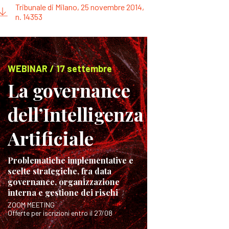
Tribunale di Milano, 25 novembre 2014,
n. 14353
WEBINAR / 17 settembre
La governance
dell’Intelligenza
Artificiale
Problematiche implementative e
scelte strategiche, fra data
governance, organizzazione
interna e gestione dei rischi
ZOOM MEETING
Offerte per iscrizioni entro il 27/08