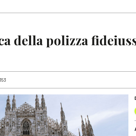
Articoli
Note
ca della polizza fideius
4353