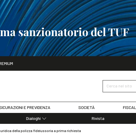
tema sanzionatorio del TUF
ito
REMIUM
tobre
La riforma del sistema sanzionatorio del TUF
SCOPRI I DET
Cerca nel sito
SICURAZIONI E PREVIDENZA
SOCIETÀ
FISCAL
Dialoghi
Rivista
Dialoghi di Diritto dell'Economia
uridica della polizza fideiussoria a prima richiesta
Editoriali