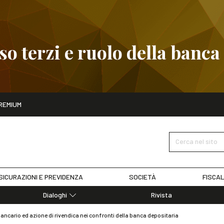
 terzi e ruolo della banca
ito
REMIUM
embre
Pignoramento presso terzi e ruolo della banca
SCOPRI I D
Cerca nel sito
SICURAZIONI E PREVIDENZA
SOCIETÀ
FISCAL
Dialoghi
Rivista
Dialoghi di Diritto dell'Economia
ancario ed azione di rivendica nei confronti della banca depositaria
Editoriali