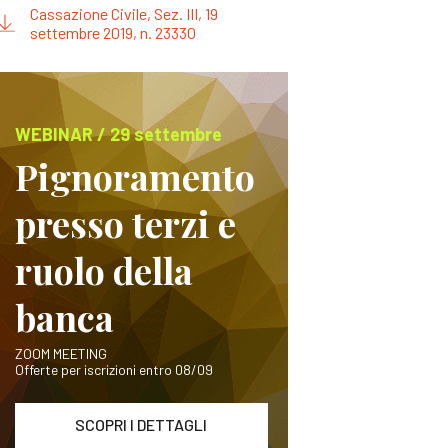
Cassazione Civile, Sez. III, 19
settembre 2019, n. 23330
WEBINAR / 29 settembre
Pignoramento
presso terzi e
ruolo della
banca
ZOOM MEETING
Offerte per iscrizioni entro 08/09
SCOPRI I DETTAGLI