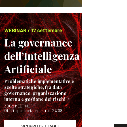
WEBINAR / 17 settembre
La governance
dell’Intelligenza
Artificiale
Problematiche implementative e
scelte strategiche, fra data
governance, organizzazione
interna e gestione dei rischi
ZOOM MEETING
Offerte per iscrizioni entro il 27/08
SCOPRI I DETTAGLI