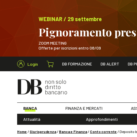
WEBINAR / 29 settembre
Pignoramento presso
ZOOM MEETING
Offerte per iscrizioni entro 08/09
Cerca nel s
DB FORMAZIONE
DB ALERT
DB P
Login
WEBINAR / 29 sett
BANCA
FINANZA E MERCATI
AS
Attualità
Approfondimenti
Home
/
Giurisprudenza
/
Banca e Finanza
/
Conto corrente
/
Deposito b