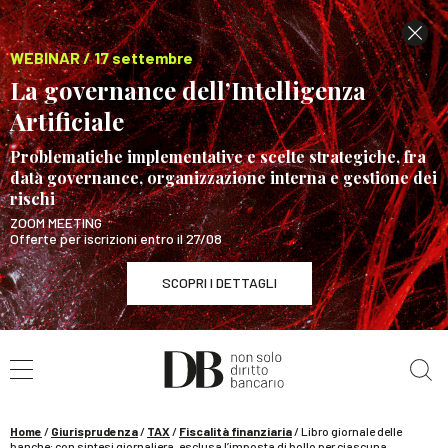
WEBINAR / 17 settembre
La governance dell’Intelligenza
Artificiale
Problematiche implementative e scelte strategiche, fra
data governance, organizzazione interna e gestione dei
rischi
ZOOM MEETING
Offerte per iscrizioni entro il 27/08
SCOPRI I DETTAGLI
Cerca nel sito
WEBINAR / 17 settembre
La governance dell’Intelligenza Artificiale
SCOPRI I DETTAGLI
Home
/
Giurisprudenza
/
TAX
/
Fiscalità finanziaria
/
Libro giornale delle
banche: con sintesi giornaliera, esclusa l’imposta di bollo per ciascuna