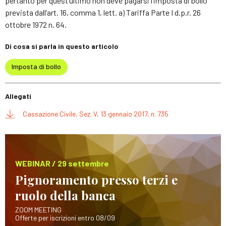
pertanto per quest’ultimo non deve pagarsi l’imposta di bollo
prevista dall’art. 16, comma 1, lett. a) Tariffa Parte I d.p.r. 26
ottobre 1972 n. 64.
Di cosa si parla in questo articolo
Imposta di bollo
Allegati
Cassazione Civile, Sez. V, 13 gennaio 2017, n. 735
WEBINAR / 29 settembre
Pignoramento presso terzi e
ruolo della banca
ZOOM MEETING
Offerte per iscrizioni entro 08/09