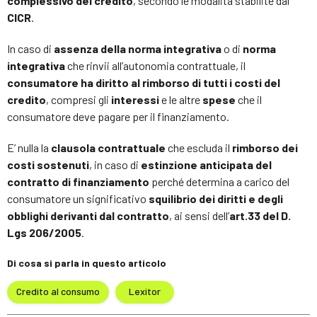
complessivo del credito
, secondo le modalità stabilite dal
CICR
.
In caso di
assenza della norma integrativa
o di
norma
integrativa
che rinvii all’autonomia contrattuale, il
consumatore ha diritto al rimborso di tutti i costi del
credito
, compresi gli
interessi
e le altre
spese
che il
consumatore deve pagare per il finanziamento.
E’ nulla la
clausola contrattuale
che escluda il
rimborso dei
costi sostenuti
, in caso di
estinzione anticipata del
contratto di finanziamento
perché determina a carico del
consumatore un significativo
squilibrio dei diritti e degli
obblighi derivanti dal contratto
, ai sensi dell’
art.33 del D.
Lgs 206/2005
.
Di cosa si parla in questo articolo
Credito al consumo
Lexitor