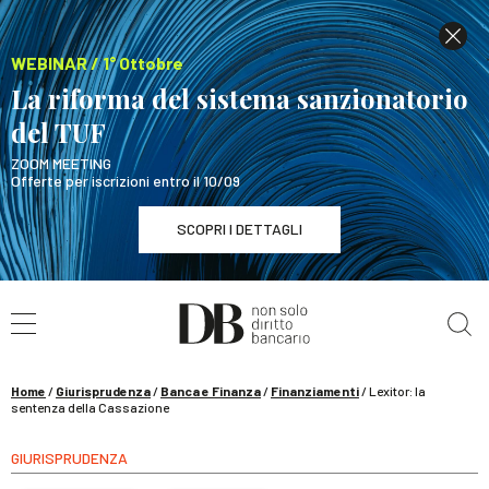
WEBINAR / 1° Ottobre
La riforma del sistema sanzionatorio
del TUF
ZOOM MEETING
Offerte per iscrizioni entro il 10/09
SCOPRI I DETTAGLI
Cerca nel sito
WEBINAR / 1° Ottobre
La riforma del sistema sanzionatorio del TUF
SCOPRI I DETTAGLI
Home
/
Giurisprudenza
/
Banca e Finanza
/
Finanziamenti
/
Lexitor: la
sentenza della Cassazione
GIURISPRUDENZA