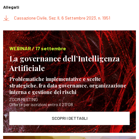
Allegati
Cassazione Civile, Sez. II, 6 Settembre 2023, n. 1951
WEBINAR / 17 settembre
La governance dell’Intelligenza
Artificiale
Problematiche implementative e scelte
strategiche, fra data governance, organizzazione
interna e gestione dei rischi
ZOOM MEETING
Offerte per iscrizioni entro il 27/08
SCOPRI I DETTAGLI