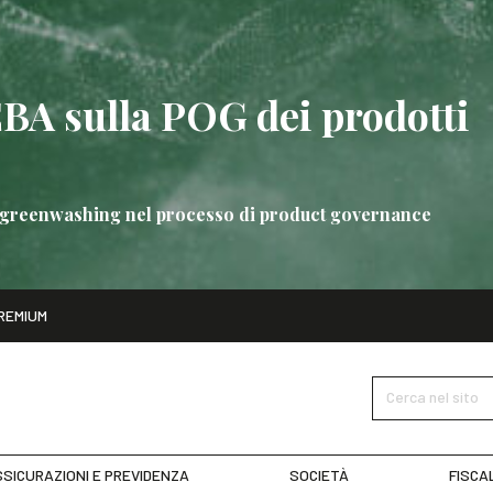
EBA sulla POG dei prodotti
 di greenwashing nel processo di product governance
ito
REMIUM
bre
Nuove linee guida EBA sulla POG dei prodotti bancari
SCOPRI 
Cerca nel sito
SICURAZIONI E PREVIDENZA
SOCIETÀ
FISCA