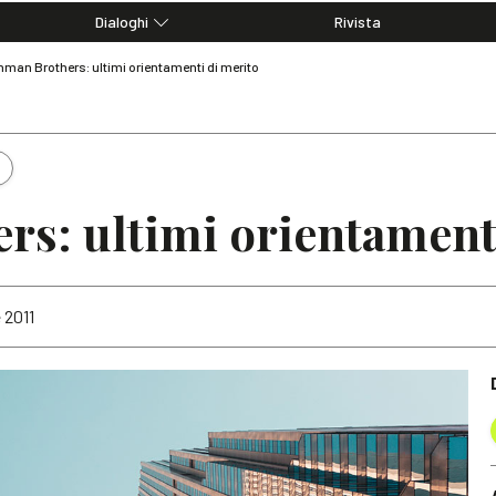
Dialoghi
Rivista
Dialoghi di Diritto dell'Economia
hman Brothers: ultimi orientamenti di merito
Editoriali
Articoli
Note
s: ultimi orientament
 2011