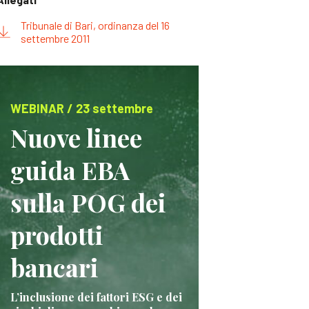
Tribunale di Bari, ordinanza del 16
settembre 2011
WEBINAR / 23 settembre
Nuove linee
guida EBA
sulla POG dei
prodotti
bancari
L’inclusione dei fattori ESG e dei