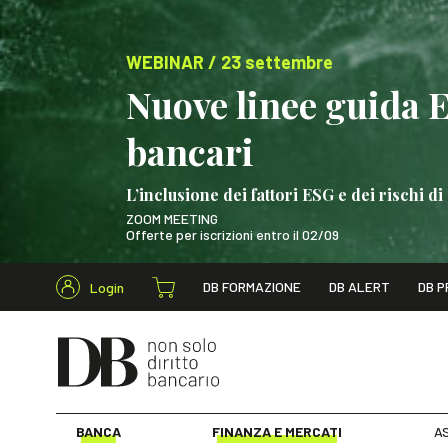
WEBINAR / 23 settembre
Nuove linee guida 
bancari
L’inclusione dei fattori ESG e dei rischi
ZOOM MEETING
Offerte per iscrizioni entro il 02/09
Cerca nel s
DB FORMAZIONE
DB ALERT
DB P
Login
WEBINAR / 23 settem
BANCA
FINANZA E MERCATI
AS