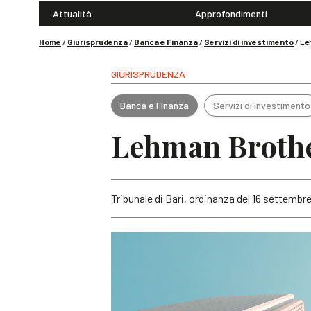
Attualità
Approfondimenti
Home
/
Giurisprudenza
/
Banca e Finanza
/
Servizi di investimento
/
Le
GIURISPRUDENZA
Banca e Finanza
Servizi di investimento
Lehman Brother
Tribunale di Bari, ordinanza del 16 settembre