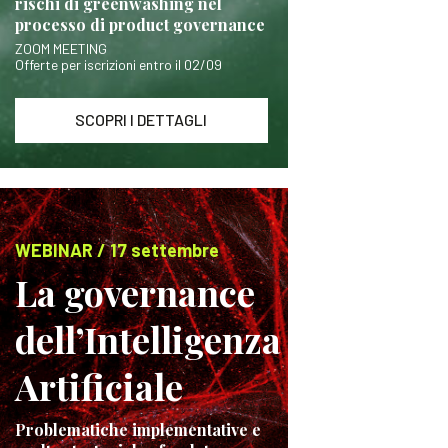
rischi di greenwashing nel
processo di product governance
ZOOM MEETING
Offerte per iscrizioni entro il 02/09
SCOPRI I DETTAGLI
WEBINAR / 17 settembre
La governance
dell’Intelligenza
Artificiale
Problematiche implementative e