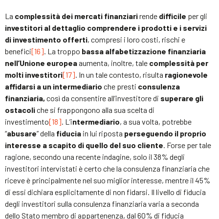
La
complessità dei mercati finanziari
rende
difficile
per gli
investitori al dettaglio
comprendere i prodotti e i servizi
di investimento offerti
, compresi i loro costi, rischi e
benefici
[16]
. La troppo
bassa alfabetizzazione finanziaria
nell’Unione europea
aumenta, inoltre, tale
complessità per
molti investitori
[17]
. In un tale contesto, risulta
ragionevole
affidarsi a un intermediario
che presti
consulenza
finanziaria,
così da consentire all’investitore di
superare gli
ostacoli
che si frappongono alla sua scelta di
investimento
[18]
. L’i
ntermediario
, a sua volta, potrebbe
“
abusare
” della
fiducia
in lui riposta
perseguendo il proprio
interesse a scapito di quello del suo cliente
. Forse per tale
ragione, secondo una recente indagine, solo il 38% degli
investitori intervistati è certo che la consulenza finanziaria che
riceve è principalmente nel suo miglior interesse, mentre il 45%
di essi dichiara esplicitamente di non fidarsi. Il livello di fiducia
degli investitori sulla consulenza finanziaria varia a seconda
dello Stato membro di appartenenza, dal 60% di fiducia