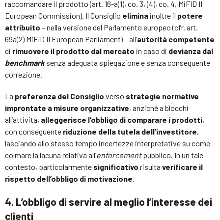
raccomandare il prodotto (art. 16-a(1), co. 3, (4), co. 4, MiFID II
European Commission). Il Consiglio
elimina
inoltre il
potere
attribuito
– nella versione del Parlamento europeo (cfr. art.
69a(2) MiFID II European Parliament) – all’
autorità competente
di
rimuovere il prodotto dal mercato
in caso di
devianza dal
benchmark
senza adeguata spiegazione e senza conseguente
correzione.
La
preferenza del Consiglio
verso
strategie normative
improntate a misure organizzative
, anziché a blocchi
all’attività,
alleggerisce l’obbligo di comparare i prodotti
,
con conseguente
riduzione della tutela dell’investitore
,
lasciando allo stesso tempo incertezze interpretative su come
colmare la lacuna relativa all’
enforcement
pubblico. In un tale
contesto, particolarmente
significativo
risulta
verificare il
rispetto dell’obbligo di motivazione
.
4. L’obbligo di servire al meglio l’interesse dei
clienti