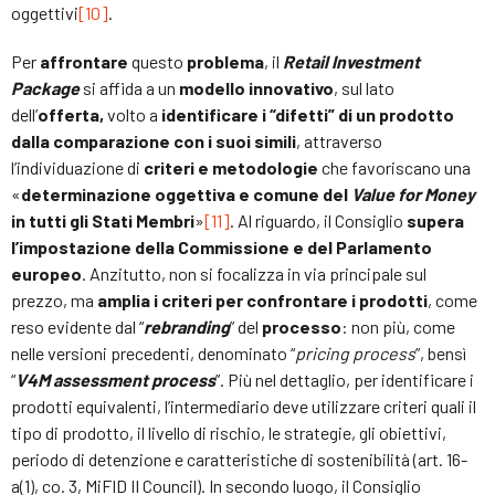
oggettivi
[10]
.
Per
affrontare
questo
problema
, il
Retail Investment
Package
si affida a un
modello innovativo
, sul lato
dell’
offerta,
volto a
identificare i “difetti” di un prodotto
dalla comparazione con i suoi simili
, attraverso
l’individuazione di
criteri e metodologie
che favoriscano una
«
determinazione oggettiva e comune del
Value for Money
in tutti gli Stati Membri
»
[11]
. Al riguardo, il Consiglio
supera
l’impostazione della Commissione e del Parlamento
europeo
. Anzitutto, non si focalizza in via principale sul
prezzo, ma
amplia i criteri per confrontare i prodotti
, come
reso evidente dal “
rebranding
” del
processo
: non più, come
nelle versioni precedenti, denominato “
pricing process
”, bensì
“
V4M assessment process
”. Più nel dettaglio, per identificare i
prodotti equivalenti, l’intermediario deve utilizzare criteri quali il
tipo di prodotto, il livello di rischio, le strategie, gli obiettivi,
periodo di detenzione e caratteristiche di sostenibilità (art. 16-
a(1), co. 3, MiFID II Council). In secondo luogo, il Consiglio