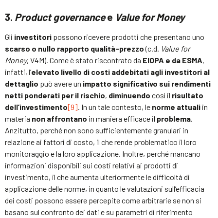
3.
Product governance
e
Value for Money
Gli
investitori
possono ricevere prodotti che presentano uno
scarso o nullo rapporto qualità-prezzo
(c.d.
Value for
Money
, V4M). Come è stato riscontrato da
EIOPA e da ESMA
,
infatti, l’
elevato livello di costi addebitati agli investitori al
dettaglio
può avere un
impatto significativo sui rendimenti
netti ponderati per il rischio
,
diminuendo
così il
risultato
dell’investimento
[9]
. In un tale contesto, le
norme attuali
in
materia
non affrontano
in maniera efficace il
problema
.
Anzitutto, perché non sono sufficientemente granulari in
relazione ai fattori di costo, il che rende problematico il loro
monitoraggio e la loro applicazione. Inoltre, perché mancano
informazioni disponibili sui costi relativi ai prodotti di
investimento, il che aumenta ulteriormente le difficoltà di
applicazione delle norme, in quanto le valutazioni sull’efficacia
dei costi possono essere percepite come arbitrarie se non si
basano sul confronto dei dati e su parametri di riferimento