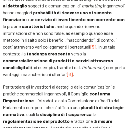
al dettaglio
soggetti a comunicazioni di
marketing
ingannevoli
hanno maggiori
probabilità di ricevere uno strumento
finanziario
o un
servizio di investimento
non coerente con
le proprie
caratteristiche
, anche quando ricevono
informazioni che non sono false, ad esempio quando esse
mettono in risalto solo i benefici, “nascondendo”, di contro, i
costi attraverso vari collegamenti ipertestuali
[5]
. In un tale
contesto, la
tendenza crescente
verso la
commercializzazione di prodotti e servizi attraverso
canali digitali
(ad esempio, tramite i c.d.
finfluencer
) comporta
vantaggi, ma anche rischi ulteriori
[6]
.
Per tutelare gli investitori al dettaglio dalle comunicazioni e
pratiche commerciali ingannevoli, il Consiglio
conferma
l’impostazione
– introdotta dalla Commissione e ribadita dal
Parlamento europeo – che si affida a una
pluralità di strategie
normative
, quali la
disciplina di trasparenza
, la
regolamentazione del prodotto
e l’adozione di
misure
organizzative interne
. Avendo riguardo alla disciplina di