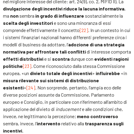
nel migliore interesse del cliente: art. 24(9), co. 2, MiFID II). La
divulgazione degli incentivi riduce la lacuna informativa
,
ma
non
sembra
in grado di influenzare
sostanzialmente la
scelta degli investitori
e sono una minoranza di essi
comprende effettivamente il concetto
[22]
. In un contesto in cui
i sistemi finanziari nazionali hanno differenti preferenze circa i
modelli di business da adottare, l’
adozione di una strategia
normativa per affrontare tali conflitti
di interesse comporta
effetti distributivi
e si
scontra
dunque con
evidenti ragioni
politiche
[23]
. Come riconosciuto dalla stessa Commissione
europea, «un
divieto totale degli incentivi
»
influirebbe
«in
misura rilevante sui sistemi di distribuzione
esistenti
»
[24]
. Non sorprende, pertanto, l’ampia eco delle
diverse posizioni assunte da Commissione, Parlamento
europeo e Consiglio, in particolare con riferimento all’ambito di
applicazione del divieto di
inducement
e alle condizioni che,
invece, ne legittimano la percezione;
meno controverso
sembra, invece, l’
intervento
relativo alla
trasparenza sugli
incentivi.