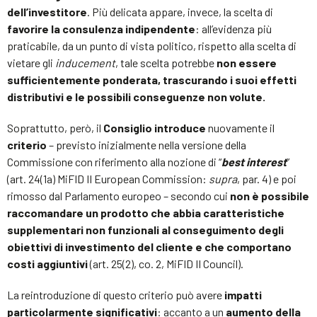
dell’investitore
. Più delicata appare, invece, la scelta di
favorire la consulenza indipendente
: all’evidenza più
praticabile, da un punto di vista politico, rispetto alla scelta di
vietare gli
inducement
, tale scelta potrebbe
non essere
sufficientemente ponderata, trascurando i suoi effetti
distributivi e le possibili conseguenze non volute.
Soprattutto, però, il
Consiglio introduce
nuovamente il
criterio
– previsto inizialmente nella versione della
Commissione con riferimento alla nozione di “
best interest
”
(art. 24(1a) MiFID II European Commission:
supra
, par. 4) e poi
rimosso dal Parlamento europeo – secondo cui
non è possibile
raccomandare un prodotto che abbia caratteristiche
supplementari non funzionali al conseguimento degli
obiettivi di investimento del cliente e che comportano
costi aggiuntivi
(art. 25(2), co. 2, MiFID II Council).
La reintroduzione di questo criterio può avere
impatti
particolarmente significativi
: accanto a un
aumento della