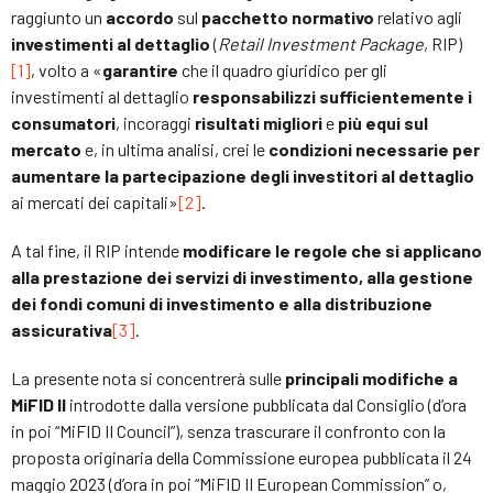
raggiunto un
accordo
sul
pacchetto normativo
relativo agli
investimenti al dettaglio
(
Retail Investment Package
, RIP)
[1]
, volto a «
garantire
che il quadro giuridico per gli
investimenti al dettaglio
responsabilizzi sufficientemente i
consumatori
, incoraggi
risultati migliori
e
più equi sul
mercato
e, in ultima analisi, crei le
condizioni necessarie per
aumentare la partecipazione degli investitori al dettaglio
ai mercati dei capitali»
[2]
.
A tal fine, il RIP intende
modificare le regole che si applicano
alla prestazione dei servizi di investimento, alla gestione
dei fondi comuni di investimento e alla distribuzione
assicurativa
[3]
.
La presente nota si concentrerà sulle
principali modifiche a
MiFID II
introdotte dalla versione pubblicata dal Consiglio (d’ora
in poi “MiFID II Council”), senza trascurare il confronto con la
proposta originaria della Commissione europea pubblicata il 24
maggio 2023 (d’ora in poi “MiFID II European Commission” o,