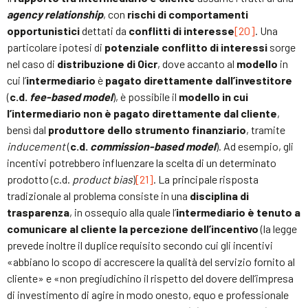
agency relationship
, con
rischi di comportamenti
opportunistici
dettati da
conflitti di interesse
[20]
. Una
particolare ipotesi di
potenziale conflitto di interessi
sorge
nel caso di
distribuzione di Oicr
, dove accanto al
modello
in
cui l’
intermediario
è
pagato direttamente dall’investitore
(
c.d.
fee-based model
), è possibile il
modello in cui
l’intermediario non è pagato direttamente dal cliente
,
bensì dal
produttore dello strumento finanziario
, tramite
inducement
(
c.d.
commission-based model
). Ad esempio, gli
incentivi potrebbero influenzare la scelta di un determinato
prodotto (c.d.
product bias
)
[21]
. La principale risposta
tradizionale al problema consiste in una
disciplina di
trasparenza
, in ossequio alla quale l’
intermediario è tenuto a
comunicare al cliente la percezione dell’incentivo
(la legge
prevede inoltre il duplice requisito secondo cui gli incentivi
«abbiano lo scopo di accrescere la qualità del servizio fornito al
cliente» e «non pregiudichino il rispetto del dovere dell’impresa
di investimento di agire in modo onesto, equo e professionale