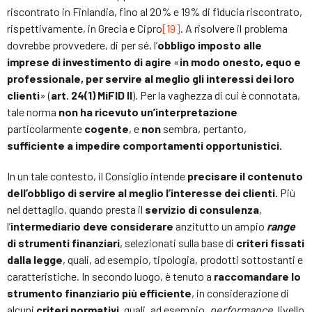
riscontrato in Finlandia, fino al 20% e 19% di fiducia riscontrato,
rispettivamente, in Grecia e Cipro
[19]
. A risolvere il problema
dovrebbe provvedere, di per sé, l’
obbligo imposto alle
imprese di investimento di agire
«
in modo onesto, equo e
professionale, per servire al meglio gli interessi dei loro
clienti
» (
art. 24(1) MiFID II
). Per la vaghezza di cui è connotata,
tale norma
non ha ricevuto un’interpretazione
particolarmente
cogente
, e
non
sembra, pertanto,
sufficiente a impedire comportamenti opportunistici.
In un tale contesto, il Consiglio intende
precisare il contenuto
dell’obbligo di servire al meglio l’interesse dei clienti.
Più
nel dettaglio, quando presta il
servizio di consulenza
,
l’
intermediario deve considerare
anzitutto un ampio
range
di strumenti finanziari
, selezionati sulla base di
criteri fissati
dalla legge
, quali, ad esempio, tipologia, prodotti sottostanti e
caratteristiche. In secondo luogo, è tenuto a
raccomandare lo
strumento finanziario più efficiente
, in considerazione di
alcuni
criteri normativi
, quali, ad esempio,
performance
, livello