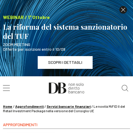
WEBINAR / 1° Ottobre
La riforma del sistema sanzionatorio
del TUF
ZOOM MEETING
Offerte per iscrizioni entro il 10/09
SCOPRI I DETTAGLI
Cerca nel sito
WEBINAR / 1° Ottobre
La riforma del sistema sanzionatorio del TUF
SCOPRI I DETTAGLI
Home
/
Approfondimenti
/
Servizi bancari e finanziari
/
Le novità MiFID II del
Retail Investment Package nella versione del Consiglio UE
APPROFONDIMENTI