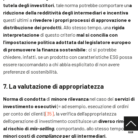
tutela degli investitori
, tale norma potrebbe comportare un
a
riduzione della redditività degli intermediari e incentiva
questi ultimi a
rivedere i propri processi di approvazione e
distribuzione dei prodotti.
Allo stesso tempo, una
rigida
interpretazione
di questo criterio
mal si concilia con
l’impostazione politica adottata dal legislatore europeo
di promuovere la finanza sostenibile
: ci si potrebbe
chiedere, infatti, se un prodotto con caratteristiche ESG possa
essere raccomandato a chi abbia esplicitato di non avere
preferenze di sostenibilità.
7. La valutazione di appropriatezza
Norma di condotta
di
minore rilevanza
nel caso dei
servizi di
investimento esecutivi
(= ad esempio, esecuzione di ordini
per conto dei clienti)
[35]
, la verifica dell’appropriatezza
dell’operazione di investimento costituisce un
diverso rimedio
al rischio di
mis-selling
, comportando, allo stesso tempo,
minori costi di
compliance
per gli intermediari.