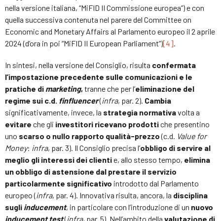
nella versione italiana, “MiFID II Commissione europea”) e con
quella successiva contenuta nel parere del Committee on
Economic and Monetary Affairs al Parlamento europeo il 2 aprile
2024 (d’ora in poi “MiFID II European Parliament”)
[4]
.
In sintesi, nella versione del Consiglio, risulta
confermata
l’impostazione precedente sulle comunicazioni e le
pratiche di
marketing
,
tranne che per l’
eliminazione del
regime sui c.d.
finfluencer
(
infra
, par. 2).
Cambia
significativamente, invece, la
strategia normativa
volta a
evitare
che gli
investitori ricevano prodotti
che presentino
uno
scarso o nullo rapporto qualità-prezzo
(c.d.
Value for
Money
:
infra
, par. 3). Il Consiglio precisa l’
obbligo di servire al
meglio gli interessi dei clienti
e, allo stesso tempo,
elimina
un obbligo di astensione dal prestare il servizio
particolarmente significativo
introdotto dal Parlamento
europeo (
infra
, par. 4). Innovativa risulta, ancora, la
disciplina
sugli
inducement
, in particolare con l’introduzione di un
nuovo
inducement test
(
infra
, par. 5). Nell’ambito della
valutazione di