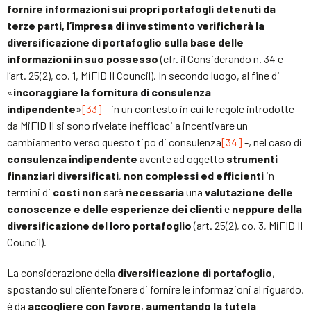
fornire informazioni sui propri portafogli detenuti da
terze parti, l’impresa di investimento verificherà la
diversificazione di portafoglio sulla base delle
informazioni in suo possesso
(cfr. il Considerando n. 34 e
l’art. 25(2), co. 1, MiFID II Council). In secondo luogo, al fine di
«
incoraggiare la fornitura di consulenza
indipendente
»
[33]
– in un contesto in cui le regole introdotte
da MiFID II si sono rivelate inefficaci a incentivare un
cambiamento verso questo tipo di consulenza
[34]
-, nel caso di
consulenza indipendente
avente ad oggetto
strumenti
finanziari diversificati
,
non complessi ed efficienti
in
termini di
costi
non
sarà
necessaria
una
valutazione delle
conoscenze e delle esperienze dei clienti
e
neppure della
diversificazione del loro portafoglio
(art. 25(2), co. 3, MiFID II
Council).
La considerazione della
diversificazione di portafoglio
,
spostando sul cliente l’onere di fornire le informazioni al riguardo,
è da
accogliere con favore
,
aumentando la tutela