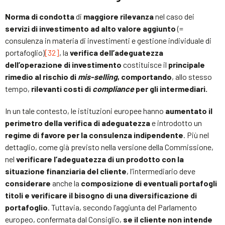
Norma di condotta
di
maggiore rilevanza
nel caso dei
servizi di investimento ad alto valore
aggiunto
(=
consulenza in materia di investimenti e gestione individuale di
portafoglio)
[32]
, la
verifica dell’adeguatezza
dell’operazione di investimento
costituisce il
principale
rimedio al rischio di
mis-selling
, comportando
, allo stesso
tempo,
rilevanti costi di
compliance
per gli intermediari.
In un tale contesto, le istituzioni europee hanno
aumentato il
perimetro della verifica di adeguatezza
e introdotto un
regime di favore per la consulenza indipendente
. Più nel
dettaglio, come già previsto nella versione della Commissione,
nel
verificare l’adeguatezza di un prodotto con la
situazione finanziaria del cliente
, l’intermediario deve
considerare
anche la
composizione di eventuali portafogli
titoli e verificare il bisogno di una diversificazione di
portafoglio
. Tuttavia, secondo l’aggiunta del Parlamento
europeo, confermata dal Consiglio,
se il cliente non intende