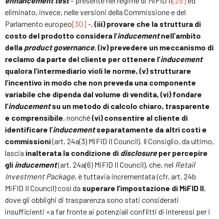
enhancement test
– presente nel regime di MiFID II
[29]
ed
eliminato, invece, nelle versioni della Commissione e del
Parlamento europeo
[30]
-,
(iii) provare che la struttura di
costo del prodotto considera l’
inducement
nell’ambito
della
product governance
,
(iv) prevedere un meccanismo di
reclamo da parte del cliente per ottenere l’
inducement
qualora l’intermediario violi le norme, (v) strutturare
l’incentivo in modo che non preveda una componente
variabile che dipenda dal volume di vendita, (vi) fondare
l’
inducement
su un metodo di calcolo chiaro, trasparente
e comprensibile
, nonché
(vi) consentire al cliente di
identificare l’
inducement
separatamente da altri costi e
commissioni
(art. 24a(3) MiFID II Council). Il Consiglio, da ultimo,
lascia
inalterata la condizione di
disclosure
per percepire
gli
inducement
(art. 24a(6) MiFID II Council), che, nel
Retail
Investment Package
, è tuttavia incrementata (cfr. art. 24b
MiFID II Council) così da
superare l’impostazione di MiFID II
,
dove gli obblighi di trasparenza sono stati considerati
insufficienti «a far fronte ai potenziali conflitti di interessi per i