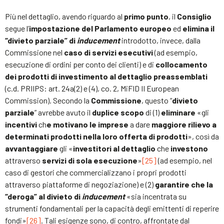
Più nel dettaglio, avendo riguardo al
primo punto
, il
Consiglio
segue l’
impostazione del Parlamento europeo
ed
elimina il
“divieto parziale” di
inducement
introdotto, invece, dalla
Commissione nel
caso di servizi esecutivi
(ad esempio,
esecuzione di ordini per conto dei clienti) e di
collocamento
dei prodotti di investimento al dettaglio preassemblati
(c.d. PRIIPS: art. 24a(2) e (4), co. 2, MiFID II European
Commission). Secondo la
Commissione
, questo “
divieto
parziale
” avrebbe avuto il
duplice scopo
di (1)
eliminare
«gli
incentivi
ch
e motivano le imprese
a dare
maggiore rilievo a
determinati prodotti nella loro offerta di prodotti
», così da
avvantaggiare
gli «
investitori al dettaglio
che
investono
attraverso
servizi di sola esecuzione
»
[25]
(ad esempio, nel
caso di gestori che commercializzano i propri prodotti
attraverso piattaforme di negoziazione) e (2)
garantire che la
“deroga” al divieto di
inducement
«sia incentrata su
strumenti fondamentali per la capacità degli emittenti di reperire
fondi»
[26]
. Tali esigenze sono, di contro, affrontate dal