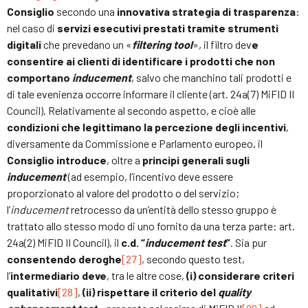
Consiglio
secondo una
innovativa strategia di trasparenza
:
nel caso di
servizi esecutivi prestati tramite strumenti
digitali
che prevedano un «
filtering tool
», il filtro dev
e
consentire ai clienti di identificare i prodotti che non
comportano
inducement
, salvo che manchino tali prodotti e
di tale evenienza occorre informare il cliente (art. 24a(7) MiFID II
Council). Relativamente al secondo aspetto, e cioè alle
condizioni che legittimano la percezione degli incentivi
,
diversamente da Commissione e Parlamento europeo, il
Consiglio introduce
, oltre a
principi generali sugli
inducement
(ad esempio, l’incentivo deve essere
proporzionato al valore del prodotto o del servizio;
l’
inducement
retrocesso da un’entità dello stesso gruppo è
trattato allo stesso modo di uno fornito da una terza parte: art.
24a(2) MiFID II Council), il
c.d. “
inducement test
”
. Sia pur
consentendo deroghe
[27]
, secondo questo test,
l’
intermediario deve
, tra le altre cose,
(i) considerare criteri
qualitativi
[28]
,
(ii) rispettare il criterio del
quality