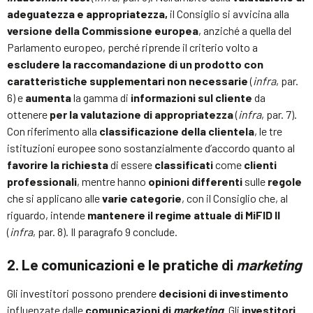
adeguatezza e appropriatezza,
il Consiglio si avvicina alla
versione della Commissione europea
, anziché a quella del
Parlamento europeo, perché riprende il criterio volto a
escludere la raccomandazione di un prodotto con
caratteristiche supplementari non necessarie
(
infra
, par.
6) e
aumenta
la gamma di
informazioni sul cliente
da
ottenere
per la valutazione di appropriatezza
(
infra
, par. 7).
Con riferimento alla
classificazione della clientela
, le tre
istituzioni europee sono sostanzialmente d’accordo quanto al
favorire la richiesta
di essere
classificati
come
clienti
professionali
, mentre hanno
opinioni differenti
sulle
regole
che si applicano alle
varie categorie
, con il Consiglio che, al
riguardo, intende
mantenere il regime attuale di MiFID II
(
infra
, par. 8). Il paragrafo 9 conclude.
2. Le comunicazioni e le pratiche di
marketing
Gli investitori possono prendere
decisioni di investimento
influenzate dalle
comunicazioni di
marketing
. Gli
investitori