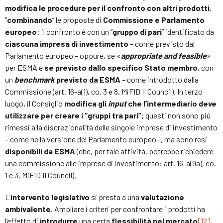
modifica le procedure per il confronto con altri prodotti
,
“
combinando
” le proposte di
Commissione e Parlamento
europeo
: il confronto è con un “
gruppo di pari
” identificato da
ciascuna impresa di investimento
– come previsto dal
Parlamento europeo – oppure, se «
appropriate and feasible
»
per ESMA e
se previsto dallo specifico Stato membro
, con
un
benchmark
previsto da ESMA
– come introdotto dalla
Commissione (art. 16-a(1), co. 3 e 8, MiFID II Council). In terzo
luogo, il Consiglio
modifica gli
input
che l’intermediario deve
utilizzare per creare i “gruppi tra pari”
; questi non sono più
rimessi alla discrezionalità delle singole imprese di investimento
– come nella versione del Parlamento europeo -, ma sono resi
disponibili da ESMA
(che, per tale attività, potrebbe richiedere
una commissione alle imprese di investimento: art. 16-a(9a), co.
1 e 3, MiFID II Council).
L’
intervento legislativo
si presta a una
valutazione
ambivalente
. Ampliare i criteri per confrontare i prodotti ha
l’effetto di
introdurre
una certa
flessibilità nel mercato
[12]
,