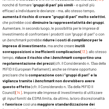
nonché di formare “
gruppi di pari
”
più simili
– e quindi più
efficaci a individuare le devianze – ma, allo stesso tempo,
aumenta il rischio di creare “gruppi di pari” molto selettivi
,
che potrebbe così
diminuire la rappresentatività dei gruppi
.
Aumentare, in secondo luogo, le possibilità per le imprese di
investimento di confrontare i prodotti con “gruppi di pari” o con
un
benchmark
potrebbe
ridurre i costi di
compliance
per le
imprese di investimento
, ma anche creare
inutili
sovrapposizioni o inefficienti complicazioni
[13]
; allo stesso
tempo,
riduce il rischio che i
benchmark
comportino una
regolamentazione dei prezzi
(cfr. il Considerando n. 13aa della
MiFID II European Parliament), anche se rimane opportuno
precisare che la
comparazione con i “gruppi di pari” e la
vigilanza tramite i
benchmark
non dovrebbero avere
questo effetto
(cfr. il Considerando n. 13a della MiFID II
Council)
[14]
. Imporre alle imprese di investimento di utilizzare
gli
input
forniti da ESMA limita, da ultimo, la loro discrezionalità
e
favorisce
così una
maggiore standardizzazione dei