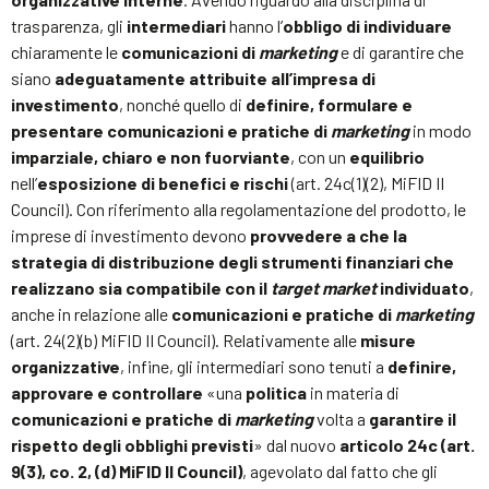
trasparenza, gli
intermediari
hanno l’
obbligo di individuare
chiaramente le
comunicazioni di
marketing
e di garantire che
siano
adeguatamente attribuite all’impresa di
investimento
, nonché quello di
definire, formulare e
presentare comunicazioni e pratiche di
marketing
in modo
imparziale, chiaro e non fuorviante
, con un
equilibrio
nell’
esposizione di benefici e rischi
(art. 24c(1)(2), MiFID II
Council). Con riferimento alla regolamentazione del prodotto, le
imprese di investimento devono
provvedere a che la
strategia di distribuzione degli strumenti finanziari che
realizzano sia compatibile con il
target market
individuato
,
anche in relazione alle
comunicazioni e pratiche di
marketing
(art. 24(2)(b) MiFID II Council). Relativamente alle
misure
organizzative
, infine, gli intermediari sono tenuti a
definire,
approvare e controllare
«una
politica
in materia di
comunicazioni e pratiche di
marketing
volta a
garantire il
rispetto degli obblighi previsti
» dal nuovo
articolo 24c (art.
9(3), co. 2, (d) MiFID II Council)
, agevolato dal fatto che gli