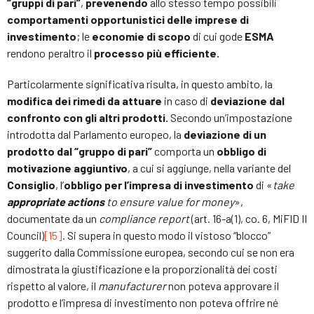
“gruppi di pari”
,
prevenendo
allo stesso tempo possibili
comportamenti opportunistici delle imprese di
investimento
; le
economie di scopo
di cui gode
ESMA
rendono peraltro il
processo più efficiente.
Particolarmente significativa risulta, in questo ambito, la
modifica dei rimedi da attuare
in caso di
deviazione dal
confronto con gli altri prodotti.
Secondo un’impostazione
introdotta dal Parlamento europeo, la
deviazione di un
prodotto dal “gruppo di pari”
comporta un
obbligo di
motivazione aggiuntivo
, a cui si aggiunge, nella variante del
Consiglio
, l’
obbligo per l’impresa di investimento
di «
take
appropriate actions
to ensure value for money
»,
documentate da un
compliance report
(art. 16-a(1), co. 6, MiFID II
Council)
[15]
. Si supera in questo modo il vistoso “blocco”
suggerito dalla Commissione europea, secondo cui se non era
dimostrata la giustificazione e la proporzionalità dei costi
rispetto al valore, il
manufacturer
non poteva approvare il
prodotto e l’impresa di investimento non poteva offrire né