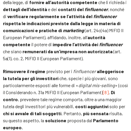
della legge, di
fornire all’autorità competente
che li richieda i
dettagli dell’identità
e dei
contatti del
finfluencer
, nonché
di
verificare regolarmente se l’attività del
finfluencer
rispetta le indicazioni previste dalla legge in materia di
comunicazioni e pratiche di
marketing
(art. 24c(4a) MiFID II
European Parliament), affidando, inoltre, all’
autorità
competente
il potere di
impedire l’attività dei
finfluencer
che siano
remunerati da un’impresa non autorizzata
(art.
5a(1), co. 2, MiFID II European Parliament).
Rimuovere il regime
previsto per i
finfluencer
alleggerisce
la tutela per gli investitori
che, specie i più giovani, sono
particolarmente esposti alle forme di «
digital mis-selling
» (così
il Considerando n. 31a MiFID II European Parliament)
[8]
.
Di
contro
, prevedere tale regime comporta, oltre a una maggior
tutela degli investitori più vulnerabili,
costi aggiuntivi
solo per
chi si avvale di tali soggetti
. Pertanto,
più sensata
risulta,
su questo aspetto, la
soluzione
proposta dal
Parlamento
europeo.