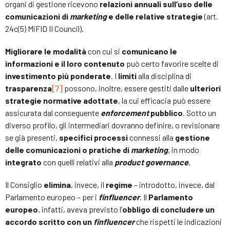
organi di gestione ricevono
relazioni annuali sull’uso delle
comunicazioni di
marketing
e delle relative strategie
(art.
24c(5) MiFID II Council).
Migliorare le modalità
con cui si
comunicano le
informazioni e il loro contenuto
può certo favorire scelte di
investimento più ponderate
. I
limiti
alla disciplina di
trasparenza
[7]
possono, inoltre, essere gestiti dalle
ulteriori
strategie normative adottate
, la cui efficacia può essere
assicurata dal conseguente
enforcement
pubblico
. Sotto un
diverso profilo, gli intermediari dovranno definire, o revisionare
se già presenti,
specifici processi
connessi alla
gestione
delle comunicazioni o pratiche di
marketing
, in modo
integrato
con quelli relativi alla
product governance
.
Il Consiglio
elimina
, invece, il
regime
– introdotto, invece, dal
Parlamento europeo – per i
finfluencer
. Il
Parlamento
europeo
, infatti, aveva previsto l’
obbligo di concludere un
accordo scritto con un
finfluencer
che rispetti le indicazioni