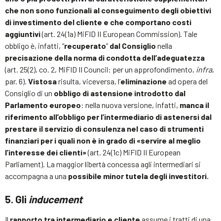
che non sono funzionali al conseguimento degli obiettivi
di investimento del cliente e che comportano costi
aggiuntivi
(art. 24(1a) MiFID II European Commission). Tale
obbligo è, infatti, “
recuperato
”
dal Consiglio
nella
precisazione della norma di condotta dell’adeguatezza
(art. 25(2), co. 2, MiFID II Council: per un approfondimento,
infra
,
par. 6).
Vistosa
risulta, viceversa, l’
eliminazione
ad opera del
Consiglio di un
obbligo di astensione introdotto dal
Parlamento europeo
: nella nuova versione, infatti,
manca il
riferimento all’obbligo per l’intermediario di astenersi dal
prestare il servizio di consulenza nel caso di strumenti
finanziari per i quali non è in grado di «servire al meglio
l’interesse dei clienti»
(art. 24(1c) MiFID II European
Parliament). La maggior libertà concessa agli intermediari si
accompagna a una
possibile minor tutela degli investitori.
5. Gli
inducement
Il
rapporto tra intermediario e cliente
assume i tratti di una