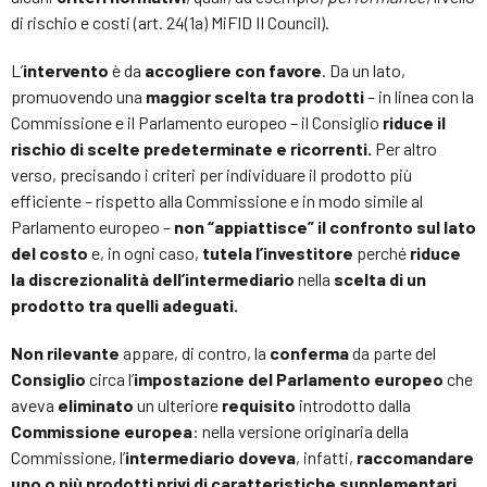
di rischio e costi (art. 24(1a) MiFID II Council).
L’
intervento
è da
accogliere con favore
. Da un lato,
promuovendo una
maggior scelta tra prodotti
– in linea con la
Commissione e il Parlamento europeo – il Consiglio
riduce il
rischio di scelte predeterminate e ricorrenti.
Per altro
verso, precisando i criteri per individuare il prodotto più
efficiente – rispetto alla Commissione e in modo simile al
Parlamento europeo –
non “appiattisce” il confronto sul lato
del costo
e, in ogni caso,
tutela l’investitore
perché
riduce
la discrezionalità dell’intermediario
nella
scelta di un
prodotto tra quelli adeguati.
Non
rilevante
appare, di contro, la
conferma
da parte del
Consiglio
circa l’
impostazione del Parlamento europeo
che
aveva
eliminato
un ulteriore
requisito
introdotto dalla
Commissione europea
: nella versione originaria della
Commissione, l’
intermediario doveva
, infatti,
raccomandare
uno o più prodotti privi di caratteristiche supplementari