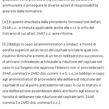
promuovere o proseguire le diverse azioni di responsabilità
previste dalla normativa.
[4] In quanto enucleata dalla precedente formulazione dell’art.
2448 c.c., e ritenuta applicabile anche alle s.r.l. in virtù del
richiamo di cui all’art. 2497 c.c. ante riforma.
[5] Obbligo in capo ad amministratori e sindaci, a fronte di
perdite superiori ad un terzo del capitale sociale le quali non
risultino diminuite a meno di un terzo nell’esercizio successivo,
di attivarsi richiedendo al tribunale la riduzione del capitale nel
caso in cui l’organo che approva il bilancio non vi provveda (artt.
2446, comma 2 e 2482-
bis
, commi 4 e 5, c.c.) e l’obbligo in capo
agli amministratori di provvedere alla delibera di riduzione del
capitale di cui al punto precedente nel caso in cui lo statuto o
una deliberazione assembleare abbia attribuito agli stessi la
facoltà di deliberare tale riduzione del capitale (artt. 2446,
comma 3 e 2482-
bis
, comma 6 c.c.).