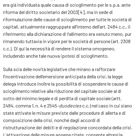
era già individuata quale causa di scioglimento per le s.p.a. ante
riforma del diritto societario del 2003[4], ma in sede di
riformulazione delle cause di scioglimento per tutte le società di
capitali, attualmente raggruppate all’interno dell’art. 2484 c.c., il
riferimento alla dichiarazione di fallimento era venuto meno, pur
rimanendo tuttavia in vigore per le società di persone (art. 2308
c.c.). Di qui la necessità di rendere il sistema omogeneo,
includendo anche tale nuova ipotesi di scioglimento.
Sulla scia delle novità legislative che mirano a rafforzare
l’incentivazione dell’emersione anticipata della crisi, la legge
delega introduce inoltre la possibilità di sospendere le cause di
scioglimento relative alla riduzione del capitale sociale al di
sotto del minimo legale e di perdita di capitale sociale (artt.
2484, comma 1, n. 4 e 2545-
duodecies
c.c.) nel caso in cui siano
state attivate le misure previste dalle procedure di allerta e di
composizione della crisi, nonché dagli accordi di
ristrutturazione dei debiti e di regolazione concordata della crisi.
L’attivazione delle misure appena citate, consente altresì la