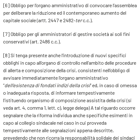
[6] Obbligo per l’organo amministrativo di convocare l’assemblea
per deliberare la riduzione ed il contemporaneo aumento del
capitale sociale (artt. 2447 e 2482-
ter
c.c.).
[7] Obbligo per gli amministratori di gestire società ai soli fini
conservativi (art. 2486 c.c.).
[8] Si tenga presente anche l’introduzione di nuovi specifici
obblighi in capo all’organo di controllo nell’ambito delle procedure
di allerta e composizione della crisi, consistenti nell’obbligo di
avvisare immediatamente l’organo amministrativo
“
dell’esistenza di fondati indizi della crisi
” ed, in caso di omessa
o inadeguata risposta, di informare tempestivamente
l’istituendo organismo di composizione assistita della crisi (si
veda art. 4, comma 1, lett. c), legge delega) A tal riguardo occorre
segnalare che la riforma individua anche specifiche esimenti in
capo al collegio sindacale nel caso in cui provveda
tempestivamente alle segnalazioni appena descritte,
prevedendo che non ricorra la responsabilità solidale dei sindaci