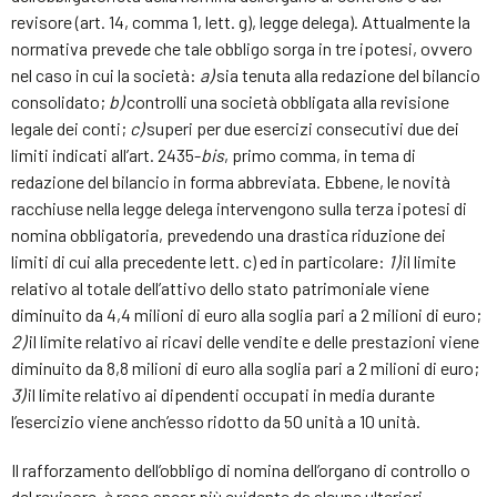
revisore (art. 14, comma 1, lett. g), legge delega). Attualmente la
normativa prevede che tale obbligo sorga in tre ipotesi, ovvero
nel caso in cui la società:
a)
sia tenuta alla redazione del bilancio
consolidato;
b)
controlli una società obbligata alla revisione
legale dei conti;
c)
superi per due esercizi consecutivi due dei
limiti indicati all’art. 2435-
bis
, primo comma, in tema di
redazione del bilancio in forma abbreviata. Ebbene, le novità
racchiuse nella legge delega intervengono sulla terza ipotesi di
nomina obbligatoria, prevedendo una drastica riduzione dei
limiti di cui alla precedente lett. c) ed in particolare:
1)
il limite
relativo al totale dell’attivo dello stato patrimoniale viene
diminuito da 4,4 milioni di euro alla soglia pari a 2 milioni di euro;
2)
il limite relativo ai ricavi delle vendite e delle prestazioni viene
diminuito da 8,8 milioni di euro alla soglia pari a 2 milioni di euro;
3)
il limite relativo ai dipendenti occupati in media durante
l’esercizio viene anch’esso ridotto da 50 unità a 10 unità.
Il rafforzamento dell’obbligo di nomina dell’organo di controllo o
del revisore, è reso ancor più evidente da alcune ulteriori