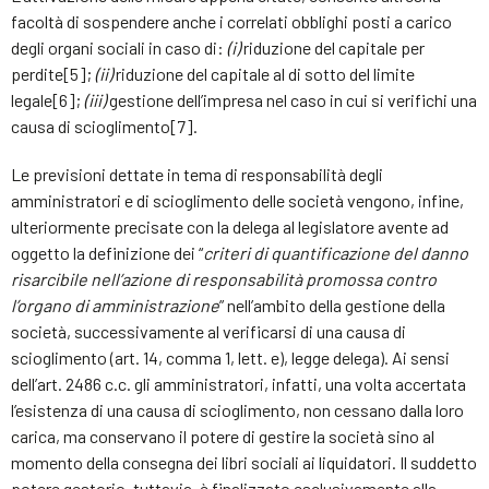
facoltà di sospendere anche i correlati obblighi posti a carico
degli organi sociali in caso di:
(i)
riduzione del capitale per
perdite[5];
(ii)
riduzione del capitale al di sotto del limite
legale[6];
(iii)
gestione dell’impresa nel caso in cui si verifichi una
causa di scioglimento[7].
Le previsioni dettate in tema di responsabilità degli
amministratori e di scioglimento delle società vengono, infine,
ulteriormente precisate con la delega al legislatore avente ad
oggetto la definizione dei “
criteri di quantificazione del danno
risarcibile nell’azione di responsabilità promossa contro
l’organo di amministrazione
” nell’ambito della gestione della
società, successivamente al verificarsi di una causa di
scioglimento (art. 14, comma 1, lett. e), legge delega). Ai sensi
dell’art. 2486 c.c. gli amministratori, infatti, una volta accertata
l’esistenza di una causa di scioglimento, non cessano dalla loro
carica, ma conservano il potere di gestire la società sino al
momento della consegna dei libri sociali ai liquidatori. Il suddetto
potere gestorio, tuttavia, è finalizzato esclusivamente alla