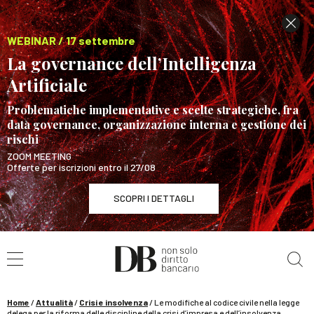
WEBINAR / 17 settembre
La governance dell’Intelligenza
Artificiale
Problematiche implementative e scelte strategiche, fra
data governance, organizzazione interna e gestione dei
rischi
ZOOM MEETING
Offerte per iscrizioni entro il 27/08
SCOPRI I DETTAGLI
Cerca nel sito
WEBINAR / 17 settembre
La governance dell’Intelligenza Artificiale
SCOPRI I DETTAGLI
Home
/
Attualità
/
Crisi e insolvenza
/
Le modifiche al codice civile nella legge
delega per la riforma delle discipline della crisi d’impresa e dell’insolvenza