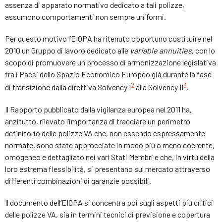
assenza di apparato normativo dedicato a tali polizze,
assumono comportamenti non sempre uniformi.
Per questo motivo l’EIOPA ha ritenuto opportuno costituire nel
2010 un Gruppo di lavoro dedicato alle
variable
annuities
, con lo
scopo di promuovere un processo di armonizzazione legislativa
tra i Paesi dello Spazio Economico Europeo già durante la fase
2
3
di transizione dalla direttiva Solvency I
alla Solvency II
.
Il Rapporto pubblicato dalla vigilanza europea nel 2011 ha,
anzitutto, rilevato l’importanza di tracciare un perimetro
definitorio delle polizze VA che, non essendo espressamente
normate, sono state approcciate in modo più o meno coerente,
omogeneo e dettagliato nei vari Stati Membri e che, in virtù della
loro estrema flessibilità, si presentano sul mercato attraverso
differenti combinazioni di garanzie possibili.
Il documento dell’EIOPA si concentra poi sugli aspetti più critici
delle polizze VA, sia in termini tecnici di previsione e copertura