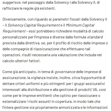
suggerisce, nel passaggio dalla Solvency I alla Solvency II, di
rafforzare le regole già esistenti.
Diversamente, con riguardo ai parametri fissati dalla Solvency II
– il
Solvency
Capital
Requirement
e il
Minimum Capital
Requirement
– essi potrebbero richiedere modalità di calcolo
personalizzate per l’impresa e diverse dalla formula
standard
prevista dalla direttiva, se, per il profilo di rischio delle imprese o
delle compagnie di riassicurazione che effettuano tali
operazioni, risulti necessaria una valutazione che includa nel
calcolo ulteriori fattori.
Come già anticipato, in tema di
governance
delle imprese di
assicurazione, la vigilanza insiste, inoltre, circa l’opportunità di
dettare criteri uniformi e più stringenti per i gruppi assicurativi
interessati alla distribuzione e alla gestione di prodotti VA, così
come per le imprese emittenti che optino per riassicurare o
esternalizzare i rischi assunti in copertura, in modo tale che
l’intera gestione sia propriamente armonizzata e le informazioni