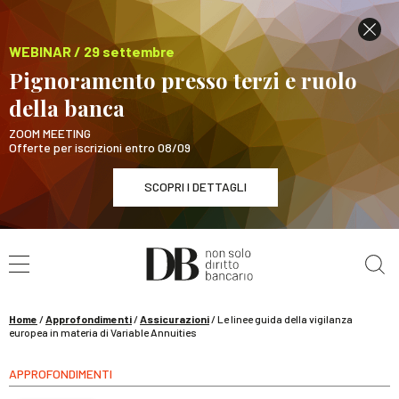
WEBINAR / 29 settembre
Pignoramento presso terzi e ruolo
della banca
ZOOM MEETING
Offerte per iscrizioni entro 08/09
SCOPRI I DETTAGLI
Cerca nel sito
WEBINAR / 29 settembre
Pignoramento presso terzi e ruolo della banca
SCOPRI I DETTAGLI
Home
/
Approfondimenti
/
Assicurazioni
/
Le linee guida della vigilanza
europea in materia di Variable Annuities
APPROFONDIMENTI