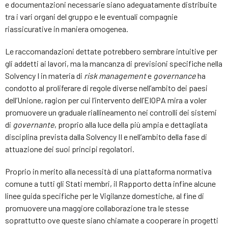
e documentazioni necessarie siano adeguatamente distribuite
tra i vari organi del gruppo e le eventuali compagnie
riassicurative in maniera omogenea.
Le raccomandazioni dettate potrebbero sembrare intuitive per
gli addetti ai lavori, ma la mancanza di previsioni specifiche nella
Solvency I in materia di
risk
management
e
governance
ha
condotto al proliferare di regole diverse nell’ambito dei paesi
dell’Unione, ragion per cui l’intervento dell’EIOPA mira a voler
promuovere un graduale riallineamento nei controlli dei sistemi
di
governante
, proprio alla luce della più ampia e dettagliata
disciplina prevista dalla Solvency II e nell’ambito della fase di
attuazione dei suoi principi regolatori.
Proprio in merito alla necessità di una piattaforma normativa
comune a tutti gli Stati membri, il Rapporto detta infine alcune
linee guida specifiche per le Vigilanze domestiche, al fine di
promuovere una maggiore collaborazione tra le stesse
soprattutto ove queste siano chiamate a cooperare in progetti