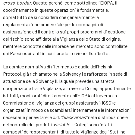
cross-border
. Questo perché, come sottolinea l’EIOPA, il
coordinamento in queste operazioni è fondamentale,
soprattutto se si considera che generalmente la
regolamentazione prudenziale per le compagnia di
assicurazione ed il controllo sui propri programmi di gestione
del rischio sono affidate alla Vigilanza dello Stato di origine,
mentre le condotte delle imprese nel mercato sono controllate
dai Paesi ospitanti in cui il prodotto viene distribuito.
La cornice normativa di riferimento è quella dell’Helsinki
Protocol, già richiamato nella Solvency I e rafforzata in sede di
attuazione della Solvency II, la quale prevede una stretta
cooperazione tra le Vigilanze, attraverso Collegi appositamente
istituiti, monitorati direttamente dall’EIOPA attraverso la
Commissione di vigilanza dei gruppi assicurativi (IGSC) e
organizzati in modo da scambiarsi internamente le informazioni
necessarie per evitare le c.d.
“
black
areas
”
nella distribuzione e
nel controllo dei prodotti
v
ariable
. I Collegi sono infatti
composti da rappresentanti di tutte le Vigilanze degli Stati nei