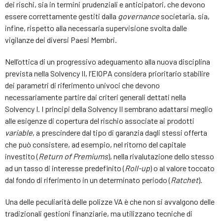
dei rischi, sia in termini prudenziali e anticipatori, che devono
essere correttamente gestiti dalla
governance
societaria, sia,
infine, rispetto alla necessaria supervisione svolta dalle
vigilanze dei diversi Paesi Membri.
Nell’ottica di un progressivo adeguamento alla nuova disciplina
prevista nella Solvency II, l’EIOPA considera prioritario stabilire
dei parametri di riferimento univoci che devono
necessariamente partire dai criteri generali dettati nella
Solvency I. I principi della Solvency II sembrano adattarsi meglio
alle esigenze di copertura del rischio associate ai prodotti
variable
, a prescindere dal tipo di garanzia dagli stessi offerta
che può consistere, ad esempio, nel ritorno del capitale
investito (
Return
of
Premiums
), nella rivalutazione dello stesso
ad un tasso di interesse predefinito (
Roll-up
) o al valore toccato
dal fondo di riferimento in un determinato periodo (
Ratchet
).
Una delle peculiarità delle polizze VA è che non si avvalgono delle
tradizionali gestioni finanziarie, ma utilizzano tecniche di