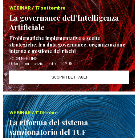
WEBINAR / 17 settembre
La governance dell’Intelligenza
Artificiale
Problematiche implementative e scelte
strategiche, fra data governance, organizzazione
interna e gestione dei rischi
ZOOM MEETING
Offerte per iscrizioni entro il 27/08
SCOPRI I DETTAGLI
WEBINAR / 1° Ottobre
La riforma del sistema
sanzionatorio del TUF