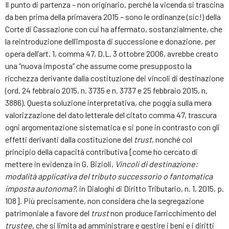
Il punto di partenza – non originario, perché la vicenda si trascina
da ben prima della primavera 2015 – sono le ordinanze (sic!) della
Corte di Cassazione con cui ha affermato, sostanzialmente, che
la reintroduzione dell’imposta di successione e donazione, per
opera dell’art. 1, comma 47, D.L. 3 ottobre 2006, avrebbe creato
una “nuova imposta” che assume come presupposto la
ricchezza derivante dalla costituzione dei vincoli di destinazione
(ord. 24 febbraio 2015, n. 3735 e n. 3737 e 25 febbraio 2015, n.
3886). Questa soluzione interpretativa, che poggia sulla mera
valorizzazione del dato letterale del citato comma 47, trascura
ogni argomentazione sistematica e si pone in contrasto con gli
effetti derivanti dalla costituzione del
trust
, nonché col
principio della capacità contributiva [come ho cercato di
mettere in evidenza in G. Bizioli,
Vincoli di destinazione:
modalità applicativa del tributo successorio o fantomatica
imposta autonoma?
, in Dialoghi di Diritto Tributario, n. 1, 2015, p.
108]. Più precisamente, non considera che la segregazione
patrimoniale a favore del
trust
non produce l’arricchimento del
trustee
, che si limita ad amministrare e gestire i beni e i diritti