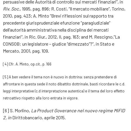
persuasive delle Autorità di controllo sui mercati finanziari”, in
Riv. Soc
., 1995, pag. 896; R. Costi, “Il mercato mobiliare”, Torino,
2010, pag. 423; A. Minto “Brevi riflessioni sul rapporto tra
precedente giurisprudenziale efunzione “paragiudiziale”
dell’autorità amministrativa nella disciplina dei mercati
finanziari”, in Ric. Giur., 2012, II, pag. 163; and M. Rescigno,”La
CONSOB: un legislatore – giudice “dimezzato”?”, in Stato e
Mercato, 2001, pag. 109.
[4
]
Cfr. A. Minto, op.cit., p. 166
[
5]
A ben vedere il tema non è nuovo in dottrina: senza pretendere di
affrontare in questa sede il noto dibattito dottrinale, basti ricordare le c.d.
leggi interpretative (c.d interpretazione autentica) e il tema del loro effetto
retroattivo rispetto alla loro entrata in vigore.
[6] S. Morlino,
La Product Goverance nel nuovo regime MiFID
2, in
Dirittobancario, aprile 2015.