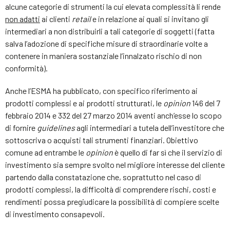
alcune categorie di strumenti la cui elevata complessità li rende
non adatti
ai clienti
retail
e in relazione ai quali si invitano gli
intermediari a non distribuirli a tali categorie di soggetti (fatta
salva l’adozione di specifiche misure di straordinarie volte a
contenere in maniera sostanziale l’innalzato rischio di non
conformità).
Anche l’ESMA ha pubblicato, con specifico riferimento ai
prodotti complessi e ai prodotti strutturati, le
opinion
146 del 7
febbraio 2014 e 332 del 27 marzo 2014 aventi anch’esse lo scopo
di fornire
guidelines
agli intermediari a tutela dell’investitore che
sottoscriva o acquisti tali strumenti finanziari. Obiettivo
comune ad entrambe le
opinion
è quello di far sì che il servizio di
investimento sia sempre svolto nel migliore interesse del cliente
partendo dalla constatazione che, soprattutto nel caso di
prodotti complessi, la difficoltà di comprendere rischi, costi e
rendimenti possa pregiudicare la possibilità di compiere scelte
di investimento consapevoli.