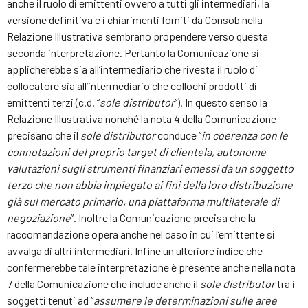
anche il ruolo di emittenti ovvero a tutti gli intermediari, la
versione definitiva e i chiarimenti forniti da Consob nella
Relazione Illustrativa sembrano propendere verso questa
seconda interpretazione. Pertanto la Comunicazione si
applicherebbe sia all’intermediario che rivesta il ruolo di
collocatore sia all’intermediario che collochi prodotti di
emittenti terzi (c.d. “
sole distributor
”). In questo senso la
Relazione Illustrativa nonché la nota 4 della Comunicazione
precisano che il
sole distributor
conduce “
in coerenza con le
connotazioni del proprio target di clientela, autonome
valutazioni sugli strumenti finanziari emessi da un soggetto
terzo che non abbia impiegato ai fini della loro distribuzione
già sul mercato primario, una piattaforma multilaterale di
negoziazione
”. Inoltre la Comunicazione precisa che la
raccomandazione opera anche nel caso in cui l’emittente si
avvalga di altri intermediari. Infine un ulteriore indice che
confermerebbe tale interpretazione è presente anche nella nota
7 della Comunicazione che include anche il
sole distributor
tra i
soggetti tenuti ad “
assumere le determinazioni sulle aree