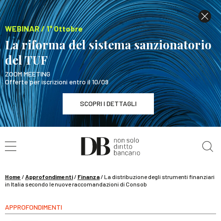
WEBINAR / 1° Ottobre
La riforma del sistema sanzionatorio
del TUF
ZOOM MEETING
Offerte per iscrizioni entro il 10/09
SCOPRI I DETTAGLI
Cerca nel sito
WEBINAR / 1° Ottobre
La riforma del sistema sanzionatorio del TUF
SCOPRI I DETTAGLI
Home
/
Approfondimenti
/
Finanza
/
La distribuzione degli strumenti finanziari
in Italia secondo le nuove raccomandazioni di Consob
APPROFONDIMENTI