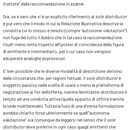
trattate
” dalla raccomandazione in esame.
Ora, se è vero che vi è un esplicito riferimento al
sole distributor
è pur vero che il modo in cui la Relazione Illustrativa descrive la
condotta cui lo stesso è tenuto (compie “autonome valutazioni”)
non fuga del tutto il dubbio che in tal caso la raccomandazione
risulti meno netta rispetto all’ipotesi di coincidenza della figura
di emittente e intermediario, per il cui caso non vengono
adoperate analoghe espressioni.
E’ ben possibile che le diverse modalità di descrizione derivino
dalla circostanza che, per ragioni fattuali, il
sole distributor
è
soggetto passivo nella scelta di usare o meno la piattaforma di
negoziazione ai fini dell’offerta, mentre l’emittente-distributore è
tenuto ad una condotta attiva (quella appunto di offrire tramite
la sede multilaterale). Tuttavia l’uso di una diversa formulazione
avrebbe chiarito forse ulteriormente se quell’”autonoma
valutazione” sia comunque da leggersi nel senso che il
sole
distributor
deve preferire in ogni caso quegli emittenti che