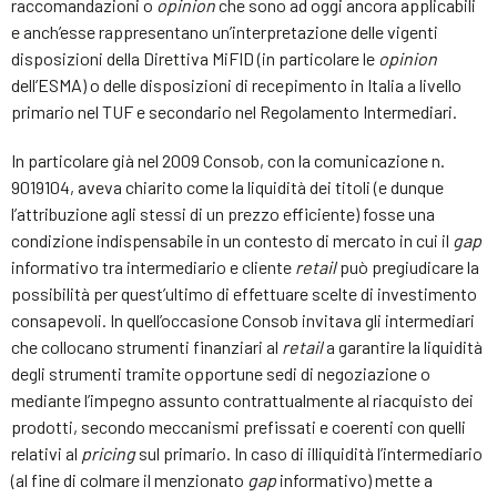
raccomandazioni o
opinion
che sono ad oggi ancora applicabili
e anch’esse rappresentano un’interpretazione delle vigenti
disposizioni della Direttiva MiFID (in particolare le
opinion
dell’ESMA) o delle disposizioni di recepimento in Italia a livello
primario nel TUF e secondario nel Regolamento Intermediari.
In particolare già nel 2009 Consob, con la comunicazione n.
9019104, aveva chiarito come la liquidità dei titoli (e dunque
l’attribuzione agli stessi di un prezzo efficiente) fosse una
condizione indispensabile in un contesto di mercato in cui il
gap
informativo tra intermediario e cliente
retail
può pregiudicare la
possibilità per quest’ultimo di effettuare scelte di investimento
consapevoli. In quell’occasione Consob invitava gli intermediari
che collocano strumenti finanziari al
retail
a garantire la liquidità
degli strumenti tramite opportune sedi di negoziazione o
mediante l’impegno assunto contrattualmente al riacquisto dei
prodotti, secondo meccanismi prefissati e coerenti con quelli
relativi al
pricing
sul primario. In caso di illiquidità l’intermediario
(al fine di colmare il menzionato
gap
informativo) mette a