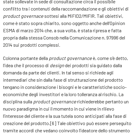
state sollevate in sede di consultazione circa il possibile
conflitto tra i contenuti della raccomandazione e gli obiettivi di
product governace
sottesi alla MiFID2/MIFIR. Tali obiettivi,
come è stato sopra chiarito, sono oggetto anche dell’Opinion
ESMA di marzo 2014 che, a sua volta, è stata ripresa e fatta
propria dalla stessa Consob nella Comunicazione n. 97996 del
2014 sui prodotti complessi.
Colonna portante della
product governance
è, come s’è detto,
l’idea che il processo di
design
dei prodotti sia guidato dalla
domanda da parte dei clienti. In tal senso si richiede agli
intermediari che sin dalla fase di strutturazione del prodotto
tengano in considerazione i bisogni e le caratteristiche socio-
economiche degli investitori e la loro tolleranza al rischio. La
disciplina sulla
product governance
richiederebbe pertanto un
nuovo paradigma in cui il momento in cui viene in rilievo
l’interesse del cliente e la sua tutela sono anticipati alla fase di
creazione del prodotto.[6] Tale obiettivo può essere perseguito
tramite accordi che vedano coinvolto l’ideatore dello strumento