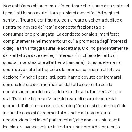
Non dobbiamo chiaramente dimenticare che l’usura è un reato ed
i penalisti hanno avuto i loro problemi esegetici. Ad oggi, mi
sembra, il reato è configurato come reato a schema duplice e
rientra nel novero dei reati a condotta frazionata o a
consumazione prolungata. La condotta penale si manifesta
compiutamente nel momento un cui la promessa degli interessi
o degli altri vantaggi usurari è accettata. Ciò indipendentemente
dalla effettiva dazione degli interessi (mi chiedo l’effetto di
questa impostazione all’attività bancaria). Dunque, elemento
costitutivo della fattispecie è la promessa e non la effettiva
2
dazione.
Anche i penalisti, però, hanno dovuto confrontarsi
con una lettera della norma non del tutto coerente con la
ricostruzione ora delineata del reato. Infatti, l’art. 644
ter
c.p.
stabilisce che la prescrizione del reato di usura decorre dal
giorno dell’ultima riscossione sia degli interessi che del capitale.
In questo caso si è argomentato, anche attraverso una
ricostruzione dei lavori parlamentari, che non era chiaro se il
legislatore avesse voluto introdurre una norma di contenuto