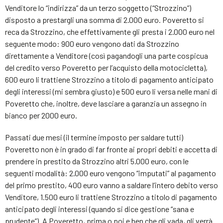
Venditore lo “indirizza” da un terzo soggetto (“Strozzino”)
disposto a prestargli una somma di 2.000 euro. Poveretto si
reca da Strozzino, che effettivamente gli presta i 2.000 euro nel
seguente modo: 900 euro vengono dati da Strozzino
direttamente a Venditore (così pagandogli una parte cospicua
del credito verso Poveretto per l’acquisto della motocicletta),
600 euro li trattiene Strozzino a titolo di pagamento anticipato
degli interessi (mi sembra giusto) e 500 euro li versa nelle mani di
Poveretto che, inoltre, deve lasciare a garanzia un assegno in
bianco per 2000 euro.
Passati due mesi (il termine imposto per saldare tutti)
Poveretto non è in grado di far fronte ai propri debiti e accetta di
prendere in prestito da Strozzino altri 5.000 euro, con le
seguenti modalità: 2.000 euro vengono “imputati” al pagamento
del primo prestito, 400 euro vanno a saldare l’intero debito verso
Venditore, 1.500 euro li trattiene Strozzino a titolo di pagamento
anticipato degli interessi (quando si dice gestione “sana e
prudente”). A Poveretto, prima o poi e ben che gli vada, gli verrà