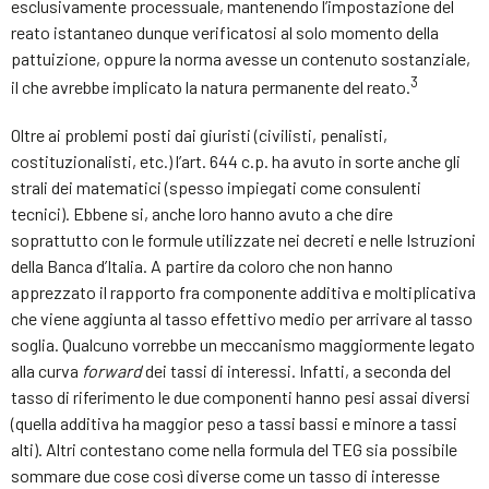
esclusivamente processuale, mantenendo l’impostazione del
reato istantaneo dunque verificatosi al solo momento della
pattuizione, oppure la norma avesse un contenuto sostanziale,
3
il che avrebbe implicato la natura permanente del reato.
Oltre ai problemi posti dai giuristi (civilisti, penalisti,
costituzionalisti, etc.) l’art. 644 c.p. ha avuto in sorte anche gli
strali dei matematici (spesso impiegati come consulenti
tecnici). Ebbene si, anche loro hanno avuto a che dire
soprattutto con le formule utilizzate nei decreti e nelle Istruzioni
della Banca d’Italia. A partire da coloro che non hanno
apprezzato il rapporto fra componente additiva e moltiplicativa
che viene aggiunta al tasso effettivo medio per arrivare al tasso
soglia. Qualcuno vorrebbe un meccanismo maggiormente legato
alla curva
forward
dei tassi di interessi. Infatti, a seconda del
tasso di riferimento le due componenti hanno pesi assai diversi
(quella additiva ha maggior peso a tassi bassi e minore a tassi
alti). Altri contestano come nella formula del TEG sia possibile
sommare due cose così diverse come un tasso di interesse