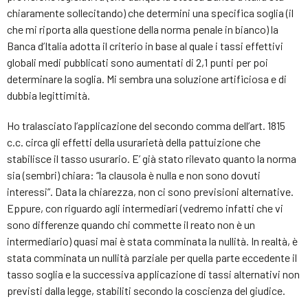
chiaramente sollecitando) che determini una specifica soglia (il
che mi riporta alla questione della norma penale in bianco) la
Banca d’Italia adotta il criterio in base al quale i tassi effettivi
globali medi pubblicati sono aumentati di 2,1 punti per poi
determinare la soglia. Mi sembra una soluzione artificiosa e di
dubbia legittimità.
Ho tralasciato l’applicazione del secondo comma dell’art. 1815
c.c. circa gli effetti della usurarietà della pattuizione che
stabilisce il tasso usurario. E’ già stato rilevato quanto la norma
sia (sembri) chiara: “la clausola è nulla e non sono dovuti
interessi”. Data la chiarezza, non ci sono previsioni alternative.
Eppure, con riguardo agli intermediari (vedremo infatti che vi
sono differenze quando chi commette il reato non è un
intermediario) quasi mai è stata comminata la nullità. In realtà, è
stata comminata un nullità parziale per quella parte eccedente il
tasso soglia e la successiva applicazione di tassi alternativi non
previsti dalla legge, stabiliti secondo la coscienza del giudice.