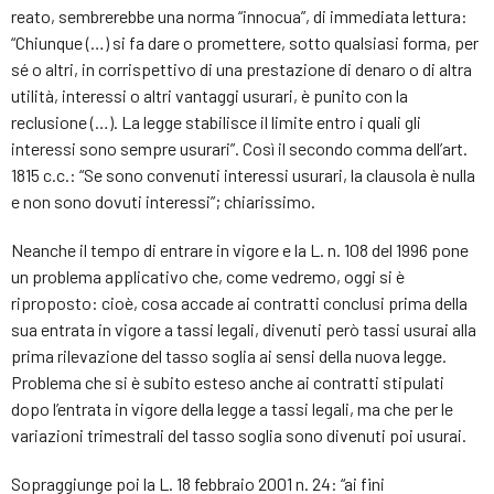
reato, sembrerebbe una norma “innocua”, di immediata lettura:
“Chiunque (…) si fa dare o promettere, sotto qualsiasi forma, per
sé o altri, in corrispettivo di una prestazione di denaro o di altra
utilità, interessi o altri vantaggi usurari, è punito con la
reclusione (…). La legge stabilisce il limite entro i quali gli
interessi sono sempre usurari”. Così il secondo comma dell’art.
1815 c.c.: “Se sono convenuti interessi usurari, la clausola è nulla
e non sono dovuti interessi”; chiarissimo.
Neanche il tempo di entrare in vigore e la L. n. 108 del 1996 pone
un problema applicativo che, come vedremo, oggi si è
riproposto: cioè, cosa accade ai contratti conclusi prima della
sua entrata in vigore a tassi legali, divenuti però tassi usurai alla
prima rilevazione del tasso soglia ai sensi della nuova legge.
Problema che si è subito esteso anche ai contratti stipulati
dopo l’entrata in vigore della legge a tassi legali, ma che per le
variazioni trimestrali del tasso soglia sono divenuti poi usurai.
Sopraggiunge poi la L. 18 febbraio 2001 n. 24: “ai fini