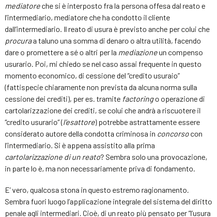
mediatore
che si è interposto fra la persona offesa dal reato e
l’intermediario, mediatore che ha condotto il cliente
dall’intermediario. Il reato di usura è previsto anche per colui che
procura
a taluno una somma di denaro o altra utilità, facendo
dare o promettere a sé o altri per la
mediazione
un compenso
usurario. Poi, mi chiedo se nel caso assai frequente in questo
momento economico, di cessione del “credito usuraio”
(fattispecie chiaramente non prevista da alcuna norma sulla
cessione dei crediti), per es. tramite
factoring
o operazione di
cartolarizzazione dei crediti, se colui che andrà a riscuotere il
“credito usurario” (
l’esattore
) potrebbe astrattamente essere
considerato autore della condotta criminosa in
concorso
con
l’intermediario. Si è appena assistito alla prima
cartolarizzazione di un reato
? Sembra solo una provocazione,
in parte lo è, ma non necessariamente priva di fondamento.
E’ vero, qualcosa stona in questo estremo ragionamento.
Sembra fuori luogo l’applicazione integrale del sistema del diritto
penale agli intermediari. Cioè, di un reato più pensato per “l’usura