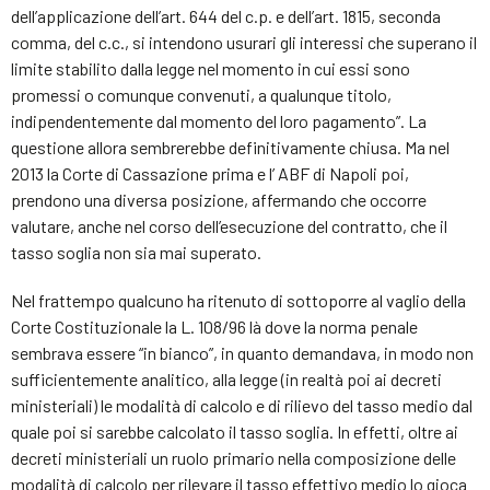
dell’applicazione dell’art. 644 del c.p. e dell’art. 1815, seconda
comma, del c.c., si intendono usurari gli interessi che superano il
limite stabilito dalla legge nel momento in cui essi sono
promessi o comunque convenuti, a qualunque titolo,
indipendentemente dal momento del loro pagamento”. La
questione allora sembrerebbe definitivamente chiusa. Ma nel
2013 la Corte di Cassazione prima e l’ ABF di Napoli poi,
prendono una diversa posizione, affermando che occorre
valutare, anche nel corso dell’esecuzione del contratto, che il
tasso soglia non sia mai superato.
Nel frattempo qualcuno ha ritenuto di sottoporre al vaglio della
Corte Costituzionale la L. 108/96 là dove la norma penale
sembrava essere “in bianco”, in quanto demandava, in modo non
sufficientemente analitico, alla legge (in realtà poi ai decreti
ministeriali) le modalità di calcolo e di rilievo del tasso medio dal
quale poi si sarebbe calcolato il tasso soglia. In effetti, oltre ai
decreti ministeriali un ruolo primario nella composizione delle
modalità di calcolo per rilevare il tasso effettivo medio lo gioca