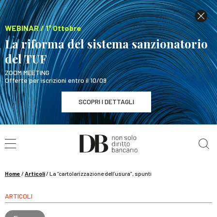
WEBINAR / 1° Ottobre
La riforma del sistema sanzionatorio
del TUF
ZOOM MEETING
Offerte per iscrizioni entro il 10/09
SCOPRI I DETTAGLI
Cerca nel sito
WEBINAR / 1° Ottobre
La riforma del sistema sanzionatorio del TUF
SCOPRI I DETTAGLI
Home
/
Articoli
/
La “cartolarizzazione dell’usura”, spunti
ARTICOLI