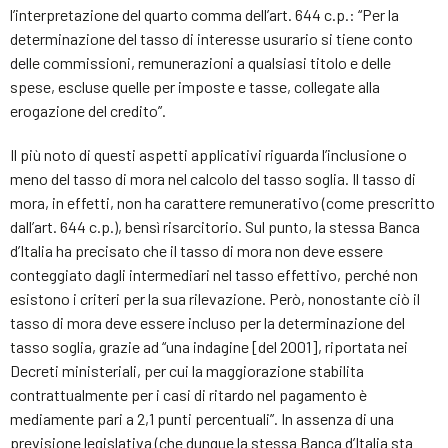
l’interpretazione del quarto comma dell’art. 644 c.p.: “Per la
determinazione del tasso di interesse usurario si tiene conto
delle commissioni, remunerazioni a qualsiasi titolo e delle
spese, escluse quelle per imposte e tasse, collegate alla
erogazione del credito”.
Il più noto di questi aspetti applicativi riguarda l’inclusione o
meno del tasso di mora nel calcolo del tasso soglia. Il tasso di
mora, in effetti, non ha carattere remunerativo (come prescritto
dall’art. 644 c.p.), bensì risarcitorio. Sul punto, la stessa Banca
d’Italia ha precisato che il tasso di mora non deve essere
conteggiato dagli intermediari nel tasso effettivo, perché non
esistono i criteri per la sua rilevazione. Però, nonostante ciò il
tasso di mora deve essere incluso per la determinazione del
tasso soglia, grazie ad “una indagine [del 2001], riportata nei
Decreti ministeriali, per cui la maggiorazione stabilita
contrattualmente per i casi di ritardo nel pagamento è
mediamente pari a 2,1 punti percentuali”. In assenza di una
previsione legislativa (che dunque la stessa Banca d’Italia sta