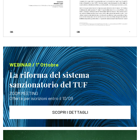
WEBINAR / 1° Ottobre
La riforma del sistema
sanzionatorio del TUF
ZOOM MEETING
Offerte per iscrizioni entro il 10/09
SCOPRI I DETTAGLI