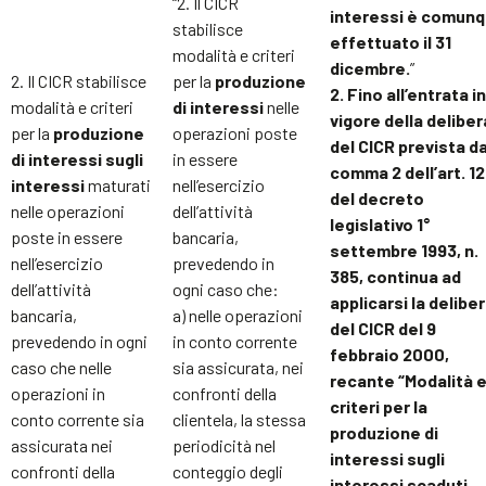
“2. Il CICR
interessi è comun
stabilisce
effettuato il 31
modalità e criteri
dicembre.
”
2. Il CICR stabilisce
per la
produzione
2. Fino all’entrata in
modalità e criteri
di interessi
nelle
vigore della deliber
per la
produzione
operazioni poste
del CICR prevista da
di interessi sugli
in essere
comma 2 dell’art. 1
interessi
maturati
nell’esercizio
del decreto
nelle operazioni
dell’attività
legislativo 1°
poste in essere
bancaria,
settembre 1993, n.
nell’esercizio
prevedendo in
385, continua ad
dell’attività
ogni caso che:
applicarsi la delibe
bancaria,
a) nelle operazioni
del CICR del 9
prevedendo in ogni
in conto corrente
febbraio 2000,
caso che nelle
sia assicurata, nei
recante “Modalità 
operazioni in
confronti della
criteri per la
conto corrente sia
clientela, la stessa
produzione di
assicurata nei
periodicità nel
interessi sugli
confronti della
conteggio degli
interessi scaduti