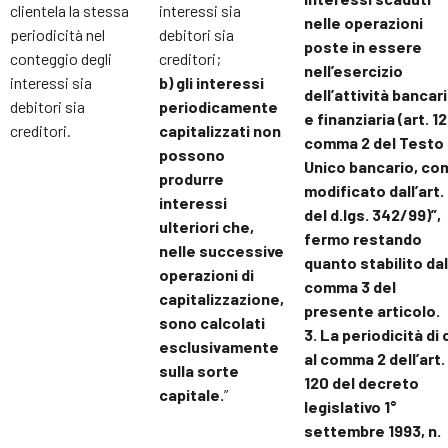
clientela la stessa
interessi sia
nelle operazioni
periodicità nel
debitori sia
poste in essere
conteggio degli
creditori;
nell’esercizio
interessi sia
b) gli interessi
dell’attività bancar
debitori sia
periodicamente
e finanziaria (art. 12
creditori.
capitalizzati non
comma 2 del Testo
possono
Unico bancario, co
produrre
modificato dall’art.
interessi
del d.lgs. 342/99)”,
ulteriori che,
fermo restando
nelle successive
quanto stabilito dal
operazioni di
comma 3 del
capitalizzazione,
presente articolo.
sono calcolati
3. La periodicità di 
esclusivamente
al comma 2 dell’art.
sulla sorte
120 del decreto
capitale.
”
legislativo 1°
settembre 1993, n.