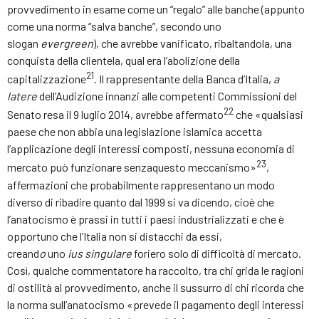
provvedimento in esame come un “regalo” alle banche (appunto
come una norma “salva banche”, secondo uno
slogan
evergreen
), che avrebbe vanificato, ribaltandola, una
conquista della clientela, qual era l’abolizione della
21
capitalizzazione
. Il rappresentante della Banca d’Italia,
a
latere
dell’Audizione innanzi alle competenti Commissioni del
22
Senato resa il 9 luglio 2014, avrebbe affermato
che «qualsiasi
paese che non abbia una legislazione islamica accetta
l’applicazione degli interessi composti, nessuna economia di
23
mercato può funzionare senzaquesto meccanismo»
,
affermazioni che probabilmente rappresentano un modo
diverso di ribadire quanto dal 1999 si va dicendo, cioè che
l’anatocismo è prassi in tutti i paesi industrializzati e che è
opportuno che l’Italia non si distacchi da essi,
creand
o
uno
ius singulare
foriero solo di difficoltà di mercato.
Così, qualche commentatore ha raccolto, tra chi grida le ragioni
di ostilità al provvedimento, anche il sussurro di chi ricorda che
la norma sull’anatocismo «prevede il pagamento degli interessi