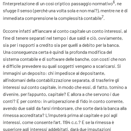
6
l’interpretazione di un così criptico passaggio normativo
, ne
sfugge il senso (perché una volta sola e non mai?), mentre ne è di
7
immediata comprensione la complessità contabile
.
Occorre infatti affiancare al conto capitale un conto interessi, al
fine di tenere separati nel tempo i due saldi e ciò, ovviamente,
sia per i rapporti a credito sia per quelli a debito per la banca.
Una conseguenza certa è quindi la profonda modifica del
sistema contabile e di software delle banche, con costi che non
è difficile prevedere su quali soggetti vengano a scaricarsi. Si
immagini un deposito: chi impedisce al depositante,
all’indomani della contabilizzazione separata, di trasferire gli
interessi sul conto capitale, in modo che essi, di fatto, tornino a
divenire, per l’appunto, capitale? E allora a che servono i due
conti? E per contro: in un’operazione di fido in conto corrente,
avendo due saldi da farsi rimborsare, che sorte darà la banca alla
rimessa accreditata? L’imputerà prima al capitale e poi agli
interessi, come consente l’art. 1194 c.c.? E se la rimessa è
superiore agli interessi addebitati, darà due imputazioni