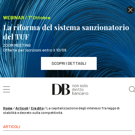
WEBINAR / 1° Ottobre
La riforma del sistema sanzionatorio
del TUF
ZOOM MEETING
Offerte per iscrizioni entro il 10/09
SCOPRI I DETTAGLI
Cerca nel sito
WEBINAR / 1° Ottobre
La riforma del sistema sanzionatorio del TUF
SCOPRI I DETTAGLI
Home
/
Articoli
/
Credito
/
La capitalizzazione degli interessi fra legge di
stabilità e decreto sulla competitività
ARTICOLI