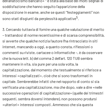
dell’anatocismo bancario»
è stata alla base dei molti segnali di
soddisfazione che hanno seguito l’apparizione della
disposizione in esame, anche se questi “festeggiamenti” non
5
sono stati disgiunti da perplessità applicative
.
3. Cercando tuttavia di fornire una qualche valutazione di merito
– trattandosi di norme recentissime e di scarsa comprensibilità,
si avverte che qualche notizia l’autore l’ha rintracciato in siti
internet, mancando a oggi, a quanto consta, riflessioni o
commenti su riviste, cartacee o informatiche –, è da osservare
che la nuova lett. b) del comma 2 dell’art. 120 TUB sembra
mantenere in vita, sia pure per una sola volta, la
capitalizzazione, dal momento che testualmente si riferisce a
interessi «capitalizzati», cioè che si sono trasformati in
capitale. Sembrerebbe infatti che nel rapporto di conto si sia
verificata una capitalizzazione, ma che dopo, vale a dire «nelle
successive operazioni di capitalizzazione» (quelle dei trimestri
seguenti, sembra doversi intendere), non possono prodursi
«ulteriori» interessi composti. Ammesso che sia questa