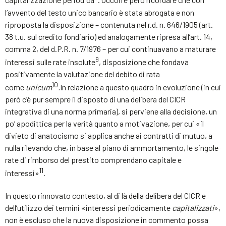
capitalizzazione periodica
. Occorre però ricordare che con
l’avvento del testo unico bancario è stata abrogata e non
riproposta la disposizione – contenuta nel r.d. n. 646/1905 (art.
38 t.u. sul credito fondiario) ed analogamente ripresa all’art. 14,
comma 2, del d.P.R. n. 7/1976 – per cui continuavano a maturare
9
interessi sulle rate insolute
, disposizione che fondava
positivamente la valutazione del debito di rata
10
come
unicum
.
In relazione a questo quadro in evoluzione (in cui
però c’è pur sempre il disposto di una delibera del CICR
integrativa di una norma primaria), si perviene alla decisione, un
po’ apodittica per la verità quanto a motivazione, per cui «il
divieto di anatocismo si applica anche ai contratti di mutuo, a
nulla rilevando che, in base al piano di ammortamento, le singole
rate di rimborso del prestito comprendano capitale e
11
interessi»
.
In questo rinnovato contesto, al di là della delibera del CICR e
dell’utilizzo dei termini «interessi periodicamente
capitalizzati
»,
non è escluso che la nuova disposizione in commento possa