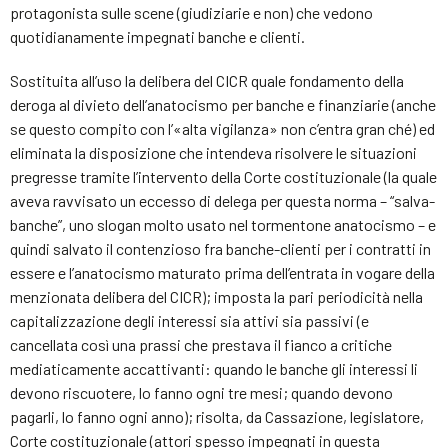
protagonista sulle scene (giudiziarie e non) che vedono
quotidianamente impegnati banche e clienti.
Sostituita all’uso la delibera del CICR quale fondamento della
deroga al divieto dell’anatocismo per banche e finanziarie (anche
se questo compito con l’«alta vigilanza» non c’entra gran ché) ed
eliminata la disposizione che intendeva risolvere le situazioni
pregresse tramite l’intervento della Corte costituzionale (la quale
aveva ravvisato un eccesso di delega per questa norma – “salva-
banche”, uno slogan molto usato nel tormentone anatocismo – e
quindi salvato il contenzioso fra banche-clienti per i contratti in
essere e l’anatocismo maturato prima dell’entrata in vogare della
menzionata delibera del CICR); imposta la pari periodicità nella
capitalizzazione degli interessi sia attivi sia passivi (e
cancellata così una prassi che prestava il fianco a critiche
mediaticamente accattivanti: quando le banche gli interessi li
devono riscuotere, lo fanno ogni tre mesi; quando devono
pagarli, lo fanno ogni anno); risolta, da Cassazione, legislatore,
Corte costituzionale (attori spesso impegnati in questa