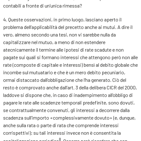
contabili a fronte di un’unica rimessa?
4. Queste osservazioni, in primo luogo, lasciano aperto il
problema dell’applicabilità del precetto anche ai mutui. A dire il
vero, almeno secondo una tesi, non vi sarebbe nulla da
capitalizzare nel mutuo, a meno di non estendere
atecnicamente il termine alle ipotesi di rate scadute e non
pagate sui quali si formano interessi che attengono però non alle
rate (composte di capitale e interessi) bensì al debito globale che
incombe sul mutuatario e che è un mero debito pecuniario,
ormai distaccato dall’obbligazione che l’ha generato. Ciò del
resto è comprovato anche dall’art. 3 della delibera CICR del 2000,
laddove si dispone che, in caso di inadempimento all’obbligo di
pagare le rate alle scadenze temporali predefinite, sono dovuti,
se contrattualmente convenuti, gli interessi a decorrere dalla
scadenza sull’importo «complessivamente dovuto» (e, dunque,
anche sulla rata o parte di rata che comprende interessi
corrispettivi); su tali interessi invece non è consentita la
8