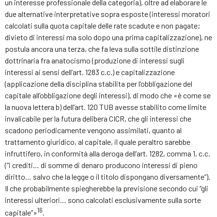
un interesse professionale della categoria), oltre ad elaborare le
due alternative interpretative sopra esposte (interessi moratori
calcolati sulla quota capitale delle rate scadute e non pagate;
divieto di interessi ma solo dopo una prima capitalizzazione), ne
postula ancora una terza, che fa leva sulla sottile distinzione
dottrinaria fra anatocismo (produzione di interessi sugli
interessi ai sensi dell’art. 1283 c.c.) e capitalizzazione
(applicazione della disciplina stabilita per l’obbligazione del
capitale all’obbligazione degli interessi), di modo che «è come se
la nuova lettera b) dell’art. 120 TUB avesse stabilito come limite
invalicabile per la futura delibera CICR, che gli interessi che
scadono periodicamente vengono assimilati, quanto al
trattamento giuridico, al capitale, il quale peraltro sarebbe
infruttifero, in conformità alla deroga dell’art. 1282, comma 1, c.c.
(“i crediti… di somme di denaro producono interessi di pieno
diritto… salvo che la legge o il titolo dispongano diversamente”).
Il che probabilmente spiegherebbe la previsione secondo cui “gli
interessi ulteriori… sono calcolati esclusivamente sulla sorte
16
capitale”»
.