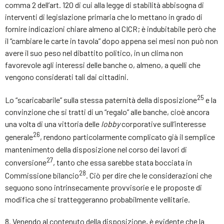
comma 2 dell’art. 120 di cui alla legge di stabilità abbisogna di
interventi di legislazione primaria che lo mettano in grado di
fornire indicazioni chiare almeno al CICR; è indubitabile però che
il “cambiare le carte in tavola” dopo appena sei mesi non può non
avere il suo peso nel dibattito politico, in un clima non
favorevole agli interessi delle banche o, almeno, a quelli che
vengono considerati tali dai cittadini.
25
Lo “scaricabarile” sulla stessa paternità della disposizione
e la
convinzione che si tratti di un “regalo” alle banche, cioè ancora
una volta di una vittoria delle
lobby
corporative sull’interesse
26
generale
, rendono particolarmente complicato già il semplice
mantenimento della disposizione nel corso dei lavori di
27
conversione
, tanto che essa sarebbe stata bocciata in
28
Commissione bilancio
. Ciò per dire che le considerazioni che
seguono sono intrinsecamente provvisorie e le proposte di
modifica che si tratteggeranno probabilmente vellitarie.
8. Venendo al contenuto della disposizione, è evidente che la