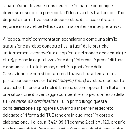
l’anatocismo dovesse considerarsi eliminato e comunque
dovesse esserlo, sia pure con la differenza che, trattandosi di un
disposto normativo, esso decorrerebbe dalla sua entrata in
vigore e non avrebbe l’efficacia di una sentenza interpretativa.
All’epoca, molti commentatori segnalarono come una simile
statuizione avrebbe condotto l’Italia fuori dalle pratiche
uniformemente conosciute e applicate nel mondo occidentale (e
oltre), perché la capitalizzazione degli interessi è prassi diffusa
e comune a tutte le banche, sicché la posizione della
Cassazione, se non si fosse corretta, avrebbe attentato al la
parità concorrenziale (il
level playing field)
, avrebbe cioè posto
le banche italiane (e le filiali di banche estere operanti in Italia), in
una situazione di svantaggio competitivo rispetto al resto della
UE (
reverse discrimination
). Fu in primo luogo questa
considerazione a spingere il Governo a inserire nel decreto
delegato di riforma del TUB (che era in quei mesi in corso di
elaborazione: il d.lgs. n. 342/1991) il comma 2 dell’art. 120, proprio
per la necessità di fare presto ed evitare soluzioni di continuità