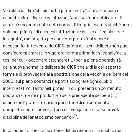
Verrebbe da dire “chi più ne ha più ne metta” tanto è oscura e
suscettibile di diverse valutazioni l’applicazione del divieto di
anatocismo contenuto nella norma di legge in esame, sicché non
solo per principi di esegesi istituzionale della c.d. “legislazione
integrata”, ma proprio per dare interpretazioni sicure è
necessario l’intervento del CICR, prima della cui delibera non può
considerarsi entrata in vigore la norma primaria: si condivide la
tesi per cui «occorrerà attendere (…) per la piena operatività
della nuova norma, la delibera del CICR che al di là dell’aspetto
formale di provvedere alla sostituzione della vecchia delibera del
2000, sul piano sostanziale potrà sciogliere ogni dubbio
interpretativo, tanto nell’ipotesi in cui presenti un contenuto
sostanzialmente riproduttivo della precedente delibera (…)
quanto nell’ipotesi in cui sia portatrice di un contenuto
completamente nuovo (…) con cui venga riscritta
ex novo
la
17
disciplina dell’anatocismo bancario»
.
6. Un aspetto che non si ritiene debba revocarsi in dubbio ma