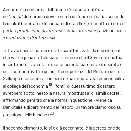
Anche qui la conferma dell’intento “restauratorio” sta
nell’
incipit
del comma dove torna la dizione originaria, secondo
la quale il Comitato è incaricato di stabilire le modalità e i criteri
per la «
produzione di interessi sugli interessi
», anziché per la
«
produzione di interessi
».
Tuttavia questa norma è stata caratterizzata da due elementi
che vale la pena sottolineare. Il primo è che il Governo, che l’ha
inserita nel d.l., stenta a riconoscerne la paternità: il decreto è
sulla competitività e quindi di competenza del Ministro dello
Sviluppo economico, che però ne ha imputata la responsabilità
19
al collega dell’economia
; “fonti” di quest’ultimo dicastero
avrebbero sottolineato la natura “mostruosa” di simili decreti,
affermando peraltro che la norma in questione «viene da
Bankitalia e dipartimento del Tesoro, un favore clamoroso su
20
pressione delle banche»
.
Il secondo elemento, lo si è già accennato, è la percezione del