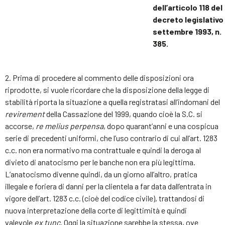
dell’articolo 118 del
decreto legislativo 
settembre 1993, n.
385.
2. Prima di procedere al commento delle disposizioni ora
riprodotte, si vuole ricordare che la disposizione della legge di
stabilità riporta la situazione a quella registratasi all’indomani del
revirement
della Cassazione del 1999, quando cioè la S.C. si
accorse,
re melius perpensa
, dopo quarant’anni e una cospicua
serie di precedenti uniformi, che l’uso contrario di cui all’art. 1283
c.c. non era normativo ma contrattuale e quindi la deroga al
divieto di anatocismo per le banche non era più legittima.
L’anatocismo divenne quindi, da un giorno all’altro, pratica
illegale e foriera di danni per la clientela a far data dall’entrata in
vigore dell’art. 1283 c.c. (cioè del codice civile), trattandosi di
nuova interpretazione della corte di legittimità e quindi
valevole
ex tunc
. Oggi la situazione sarebbe la stessa, ove