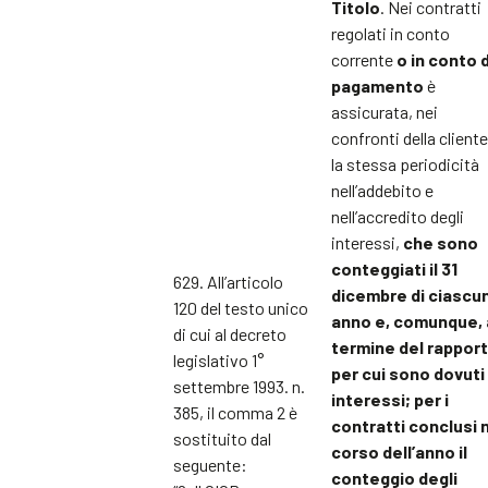
Titolo
. Nei contratti
regolati in conto
corrente
o in conto d
pagamento
è
assicurata, nei
confronti della cliente
la stessa periodicità
nell’addebito e
nell’accredito degli
interessi,
che sono
conteggiati il 31
629. All’articolo
dicembre di ciascu
120 del testo unico
anno e, comunque, 
di cui al decreto
termine del rappor
legislativo 1°
per cui sono dovuti
settembre 1993. n.
interessi; per i
385, il comma 2 è
contratti conclusi 
sostituito dal
corso dell’anno il
seguente:
conteggio degli