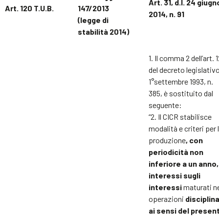
Art. 31, d.l. 24 giugn
Art. 120 T.U.B.
147/2013
2014, n. 91
(legge di
stabilità 2014)
1. Il comma 2 dell’art. 
del decreto legislativ
1°settembre 1993, n.
385, è sostituito dal
seguente:
“2. Il CICR stabilisce
modalità e criteri per 
produzione
, con
periodicità non
inferiore a un anno,
interessi sugli
interessi
maturati ne
operazioni
disciplin
ai sensi del presen