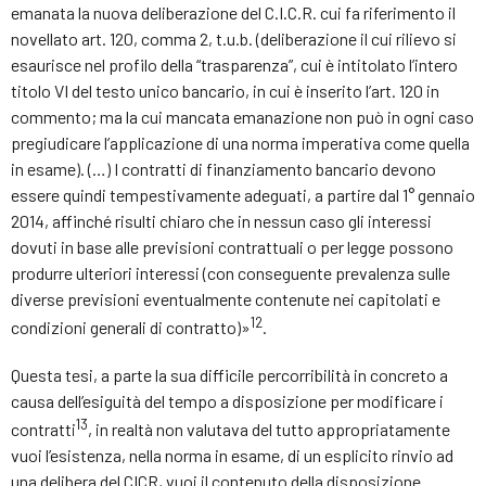
emanata la nuova deliberazione del C.I.C.R. cui fa riferimento il
novellato art. 120, comma 2, t.u.b. (deliberazione il cui rilievo si
esaurisce nel profilo della “trasparenza”, cui è intitolato l’intero
titolo VI del testo unico bancario, in cui è inserito l’art. 120 in
commento; ma la cui mancata emanazione non può in ogni caso
pregiudicare l’applicazione di una norma imperativa come quella
in esame). (…) I contratti di finanziamento bancario devono
essere quindi tempestivamente adeguati, a partire dal 1° gennaio
2014, affinché risulti chiaro che in nessun caso gli interessi
dovuti in base alle previsioni contrattuali o per legge possono
produrre ulteriori interessi (con conseguente prevalenza sulle
diverse previsioni eventualmente contenute nei capitolati e
12
condizioni generali di contratto)»
.
Questa tesi, a parte la sua difficile percorribilità in concreto a
causa dell’esiguità del tempo a disposizione per modificare i
13
contratti
, in realtà non valutava del tutto appropriatamente
vuoi l’esistenza, nella norma in esame, di un esplicito rinvio ad
una delibera del CICR, vuoi il contenuto della disposizione