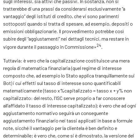
sugli interessi, sia attivi che passivi. In sostanza, non si
tratterebbe di una prassi da considerarsi esclusivamente “a
vantaggio” degli istituti di credito, che vi sono parimenti
sottoposti quando si tratta di spesare, ad esempio, depositi o
emissioni obbligazionarie. Il provvedimento potrebbe così
subire degli “aggiustamenti” nei dettagli tecnici, ma restare in
24
vigore durante il passaggio in Commissione»
.
Tuttavia: è vero che la capitalizzazione costituisce una mera
regola di matematica finanziaria (quel regime di interesse
composto che, ad esempio lo Stato applica tranquillamente sui
Bot) i cui effetti sul tasso di interesse sono quantificabili
matematicamente (tasso x%capitalizzato = tasso x + y% non
capitalizzato: del resto, l’ISC serve proprio a far conoscere
all’affidato il tasso di interesse capitalizzato); è vero che ad ogni
aggiustamento normativo seguirà un conseguente
aggiustamento finanziario nei tassi applicati in base a formule
note, sicché il vantaggio per la clientela è ben definito e
determinabile; è vero che, come si è dimostrato, la versione del