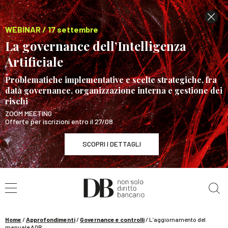
WEBINAR / 17 settembre
La governance dell’Intelligenza
Artificiale
Problematiche implementative e scelte strategiche, fra
data governance, organizzazione interna e gestione dei
rischi
ZOOM MEETING
Offerte per iscrizioni entro il 27/08
SCOPRI I DETTAGLI
Cerca nel sito
WEBINAR / 17 settembre
La governance dell’Intelligenza Artificiale
SCOPRI I DETTAGLI
Home
/
Approfondimenti
/
Governance e controlli
/
L’aggiornamento del
manuale AQR