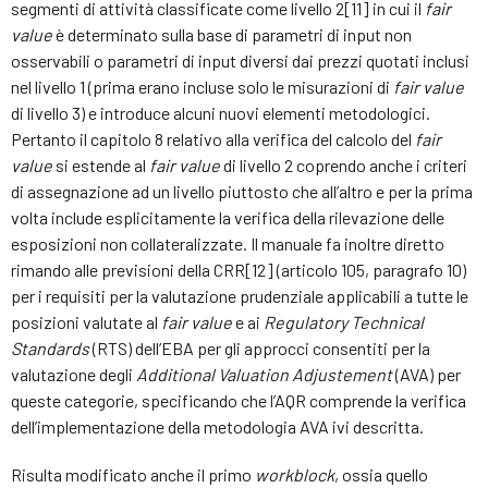
segmenti di attività classificate come livello 2[11] in cui il
fair
value
è determinato sulla base di parametri di input non
osservabili o parametri di input diversi dai prezzi quotati inclusi
nel livello 1 (prima erano incluse solo le misurazioni di
fair value
di livello 3) e introduce alcuni nuovi elementi metodologici.
Pertanto il capitolo 8 relativo alla verifica del calcolo del
fair
value
si estende al
fair value
di livello 2 coprendo anche i criteri
di assegnazione ad un livello piuttosto che all’altro e per la prima
volta include esplicitamente la verifica della rilevazione delle
esposizioni non collateralizzate. Il manuale fa inoltre diretto
rimando alle previsioni della CRR[12] (articolo 105, paragrafo 10)
per i requisiti per la valutazione prudenziale applicabili a tutte le
posizioni valutate al
fair value
e ai
Regulatory Technical
Standards
(RTS) dell’EBA per gli approcci consentiti per la
valutazione degli
Additional Valuation Adjustement
(AVA) per
queste categorie, specificando che l’AQR comprende la verifica
dell’implementazione della metodologia AVA ivi descritta.
Risulta modificato anche il primo
workblock
, ossia quello