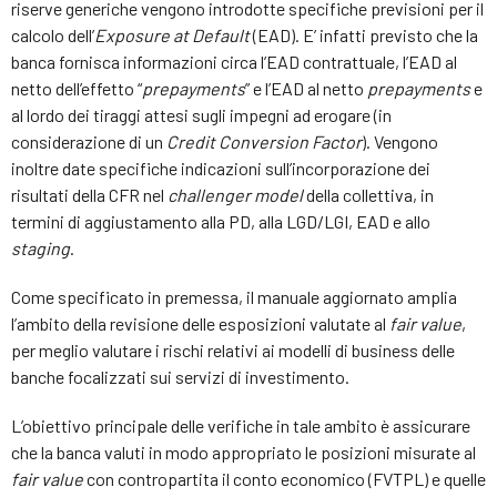
riserve generiche vengono introdotte specifiche previsioni per il
calcolo dell’
Exposure at Default
(EAD). E’ infatti previsto che la
banca fornisca informazioni circa l’EAD contrattuale, l’EAD al
netto dell’effetto “
prepayments
” e l’EAD al netto
prepayments
e
al lordo dei tiraggi attesi sugli impegni ad erogare (in
considerazione di un
Credit Conversion Factor
). Vengono
inoltre date specifiche indicazioni sull’incorporazione dei
risultati della CFR nel
challenger model
della collettiva, in
termini di aggiustamento alla PD, alla LGD/LGI, EAD e allo
staging
.
Come specificato in premessa, il manuale aggiornato amplia
l’ambito della revisione delle esposizioni valutate al
fair value
,
per meglio valutare i rischi relativi ai modelli di business delle
banche focalizzati sui servizi di investimento.
L’obiettivo principale delle verifiche in tale ambito è assicurare
che la banca valuti in modo appropriato le posizioni misurate al
fair value
con contropartita il conto economico (FVTPL) e quelle