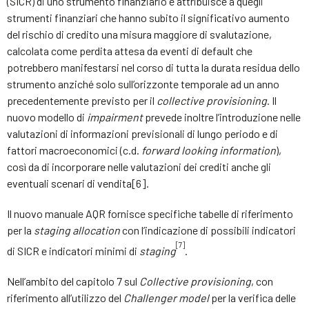
(SICR) di uno strumento finanziario e attribuisce a quegli
strumenti finanziari che hanno subito il significativo aumento
del rischio di credito una misura maggiore di svalutazione,
calcolata come perdita attesa da eventi di default che
potrebbero manifestarsi nel corso di tutta la durata residua dello
strumento anziché solo sull’orizzonte temporale ad un anno
precedentemente previsto per il
collective provisioning
. Il
nuovo modello di
impairment
prevede inoltre l’introduzione nelle
valutazioni di informazioni previsionali di lungo periodo e di
fattori macroeconomici (c.d.
forward looking information
),
così da di incorporare nelle valutazioni dei crediti anche gli
eventuali scenari di vendita[6].
Il nuovo manuale AQR fornisce specifiche tabelle di riferimento
per la
staging allocation
con l’indicazione di possibili indicatori
[7]
di SICR e indicatori minimi di
staging
.
Nell’ambito del capitolo 7 sul
Collective provisioning
, con
riferimento all’utilizzo del
Challenger model
per la verifica delle