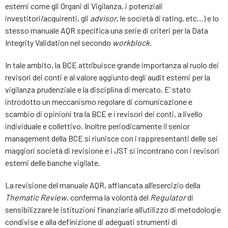
esterni come gli Organi di Vigilanza, i potenziali
investitori/acquirenti, gli
advisor
, le società di rating, etc…) e lo
stesso manuale AQR specifica una serie di criteri per la Data
Integrity Validation nel secondo
workblock.
In tale ambito, la BCE attribuisce grande importanza al ruolo dei
revisori dei conti e al valore aggiunto degli audit esterni per la
vigilanza prudenziale e la disciplina di mercato. E’ stato
introdotto un meccanismo regolare di comunicazione e
scambio di opinioni tra la BCE e i revisori dei conti, a livello
individuale e collettivo. Inoltre periodicamente il senior
management della BCE si riunisce con i rappresentanti delle sei
maggiori società di revisione e i JST si incontrano con i revisori
esterni delle banche vigilate.
La revisione del manuale AQR, affiancata all’esercizio della
Thematic Review
, conferma la volontà del
Regulator
di
sensibilizzare le istituzioni finanziarie all’utilizzo di metodologie
condivise e alla definizione di adeguati strumenti di