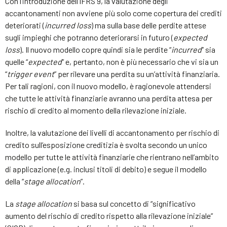
Con l’introduzione dell’IFRS 9, la valutazione degli
accantonamenti non avviene più solo come copertura dei crediti
deteriorati (
incurred loss
) ma sulla base delle perdite attese
sugli impieghi che potranno deteriorarsi in futuro (
expected
loss
). Il nuovo modello copre quindi sia le perdite “
incurred
” sia
quelle “
expected
” e, pertanto, non è più necessario che vi sia un
“
trigger event
” per rilevare una perdita su un’attività finanziaria.
Per tali ragioni, con il nuovo modello, è ragionevole attendersi
che tutte le attività finanziarie avranno una perdita attesa per
rischio di credito al momento della rilevazione iniziale.
Inoltre, la valutazione dei livelli di accantonamento per rischio di
credito sull’esposizione creditizia è svolta secondo un unico
modello per tutte le attività finanziarie che rientrano nell’ambito
di applicazione (e.g. inclusi titoli di debito) e segue il modello
della “
stage allocation
”.
La
stage allocation
si basa sul concetto di “significativo
aumento del rischio di credito rispetto alla rilevazione iniziale”