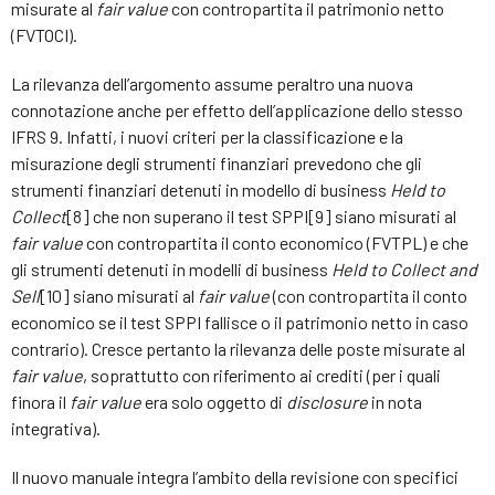
misurate al
fair value
con contropartita il patrimonio netto
(FVTOCI).
La rilevanza dell’argomento assume peraltro una nuova
connotazione anche per effetto dell’applicazione dello stesso
IFRS 9. Infatti, i nuovi criteri per la classificazione e la
misurazione degli strumenti finanziari prevedono che gli
strumenti finanziari detenuti in modello di business
Held to
Collect
[8] che non superano il test SPPI[9] siano misurati al
fair value
con contropartita il conto economico (FVTPL) e che
gli strumenti detenuti in modelli di business
Held to Collect and
Sell
[10] siano misurati al
fair value
(con contropartita il conto
economico se il test SPPI fallisce o il patrimonio netto in caso
contrario). Cresce pertanto la rilevanza delle poste misurate al
fair value
, soprattutto con riferimento ai crediti (per i quali
finora il
fair value
era solo oggetto di
disclosure
in nota
integrativa).
Il nuovo manuale integra l’ambito della revisione con specifici