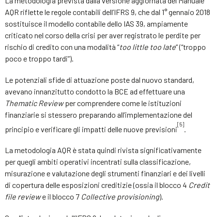
La metodologia prevista dalla versione aggiornata del Manuale
AQR riflette le regole contabili dell’IFRS 9, che dal 1° gennaio 2018
sostituisce il modello contabile dello IAS 39, ampiamente
criticato nel corso della crisi per aver registrato le perdite per
rischio di credito con una modalità “
too little too late
” (“troppo
poco e troppo tardi”).
Le potenziali sfide di attuazione poste dal nuovo standard,
avevano innanzitutto condotto la BCE ad effettuare una
Thematic Review
per comprendere come le istituzioni
finanziarie si stessero preparando all’implementazione del
[5]
principio e verificare gli impatti delle nuove previsioni
.
La metodologia AQR è stata quindi rivista significativamente
per quegli ambiti operativi incentrati sulla classificazione,
misurazione e valutazione degli strumenti finanziari e dei livelli
di copertura delle esposizioni creditizie (ossia il blocco 4
Credit
file review
e il blocco 7
Collective provisioning
).