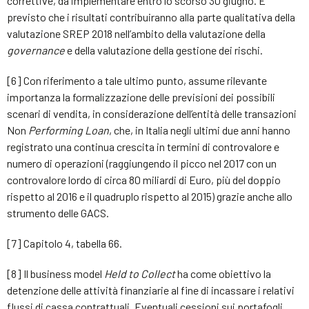
correttive, da implementare entro lo scorso 30 giugno. E’
previsto che i risultati contribuiranno alla parte qualitativa della
valutazione SREP 2018 nell’ambito della valutazione della
governance
e della valutazione della gestione dei rischi.
[6] Con riferimento a tale ultimo punto, assume rilevante
importanza la formalizzazione delle previsioni dei possibili
scenari di vendita, in considerazione dell’entità delle transazioni
Non
Performing Loan
, che, in Italia negli ultimi due anni hanno
registrato una continua crescita in termini di controvalore e
numero di operazioni (raggiungendo il picco nel 2017 con un
controvalore lordo di circa 80 miliardi di Euro, più del doppio
rispetto al 2016 e il quadruplo rispetto al 2015) grazie anche allo
strumento delle GACS.
[7] Capitolo 4, tabella 66.
[8] Il business model
Held to Collect
ha come obiettivo la
detenzione delle attività finanziarie al fine di incassare i relativi
flussi di cassa contrattuali. Eventuali cessioni sui portafogli