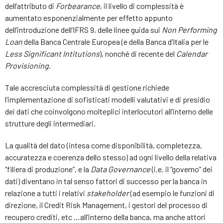
dell’attributo di
Forbearance
, il livello di complessità è
aumentato esponenzialmente per effetto appunto
dell’introduzione dell’IFRS 9, delle linee guida sui
Non Performing
Loan
della Banca Centrale Europea (e della Banca d’Italia per le
Less Significant Intitutions
), nonché di recente del
Calendar
Provisioning
.
Tale accresciuta complessità di gestione richiede
l’implementazione di sofisticati modelli valutativi e di presidio
dei dati che coinvolgono molteplici interlocutori all’interno delle
strutture degli intermediari.
La qualità del dato (intesa come disponibilità, completezza,
accuratezza e coerenza dello stesso) ad ogni livello della relativa
“filiera di produzione”, e la
Data Governance
(i.e. il “governo” dei
dati) diventano in tal senso fattori di successo per la banca in
relazione a tutti i relativi
stakeholder
(ad esempio le funzioni di
direzione, il Credit Risk Management, i gestori del processo di
recupero crediti, etc …all’interno della banca, ma anche attori