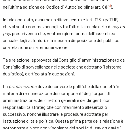
3
nell’ultima edizione del Codice di Autodisciplina (art. 6)) (
).
In tale contesto, assume un rilievo centrale l’art. 123-
ter
TUF,
che, al sesto comma, accoglie, tra l’altro, la regola del c.d.
say
on
pay
, prescrivendo che, ventuno giorni prima dell’assemblea
annuale degli azionisti, sia messa a disposizione del pubblico
una relazione sulla remunerazione.
Tale relazione, approvata dal Consiglio di amministrazione (o dal
Consiglio di sorveglianza nelle società che adottano il sistema
dualistico), è articolata in due sezioni.
La
prima sezione
deve descrivere le politiche della società in
materia di remunerazione dei componenti degli organi di
amministrazione, dei direttori generali e dei dirigenti con
responsabilità strategiche con riferimento all’esercizio
successivo, nonché illustrare le procedure adottate per
l’attuazione di tale politica. Questa prima parte della relazione è
sottoposta al voto non vincolante dei soci (c.d.
say
on
pay
) e i