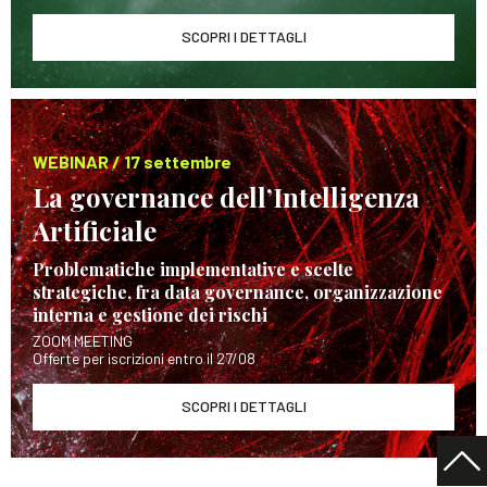
SCOPRI I DETTAGLI
WEBINAR / 17 settembre
La governance dell’Intelligenza
Artificiale
Problematiche implementative e scelte
strategiche, fra data governance, organizzazione
interna e gestione dei rischi
ZOOM MEETING
Offerte per iscrizioni entro il 27/08
SCOPRI I DETTAGLI