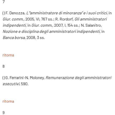
7
() F. Denozza,
L’“amministratore di minoranza” e i suoi critici
, in
Giur. comm
., 2005, VI, 767 ss.; R. Rordorf,
Gli amministratori
indipendenti
, in
Giur. comm
., 2007, I, 154 ss.; N. Salanitro,
Nozione e disciplina degli amministratori indipendenti
, in
Banca borsa
, 2008, 3 ss.
ritorna
8
() G. Ferrarini-N. Moloney,
Remunerazione degli amministratori
esecutivi
, 590.
ritorna
9