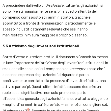
A prescindere dal livello di
disclosure
, tuttavia, gli azionisti si
sono rivelati maggiormente sensibili rispetto all’entità del
compenso corrisposto agli amministratori, giacché è
soprattutto a fronte di remunerazioni particolarmente (e
spesso ingiustificatamente) elevate che essi hanno
manifestato in misura maggiore il proprio dissenso.
3.3
Attivismo degli investitori istituzionali.
Sotto diverso e ulteriore profilo, il documento Consob ha messo
in luce l’importanza dell’attivismo degli investitori istituzionali in
relazione alle decisioni sul compenso dei
manager
, tanto che il
dissenso espresso dagli azionisti al riguardo è parso
positivamente correlato alla presenza di investitori istituzionali
attivi e partecipi. Questi ultimi, infatti, possono ricoprire un
ruolo assai significativo, non solo prendendo parte
all’assemblea generale degli azionisti, ma soprattutto eleggendo
– negli ordinamenti in cui è previsto – (almeno) un consigliere c.d.
6
“di minoranza” (
). Secondo lo studio condotto dalla Consob,