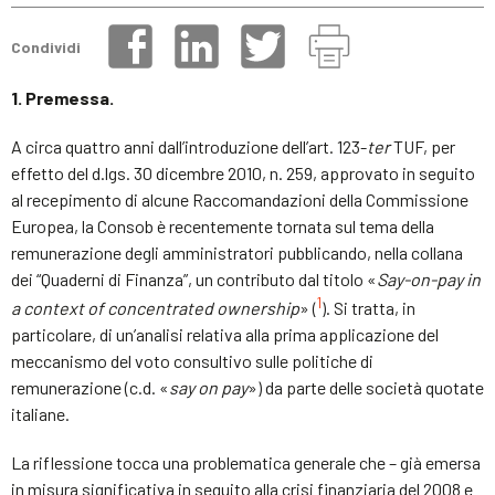
Condividi
1.
Premessa.
A circa quattro anni dall’introduzione dell’art. 123-
ter
TUF, per
effetto del d.lgs. 30 dicembre 2010, n. 259, approvato in seguito
al recepimento di alcune Raccomandazioni della Commissione
Europea, la Consob è recentemente tornata sul tema della
remunerazione degli amministratori pubblicando, nella collana
dei “Quaderni di Finanza”, un contributo dal titolo «
Say-on-pay
in
1
a
context
of
concentrated
ownership
» (
). Si tratta, in
particolare, di un’analisi relativa alla prima applicazione del
meccanismo del voto consultivo sulle politiche di
remunerazione (c.d. «
say
on
pay
») da parte delle società quotate
italiane.
La riflessione tocca una problematica generale che – già emersa
in misura significativa in seguito alla crisi finanziaria del 2008 e