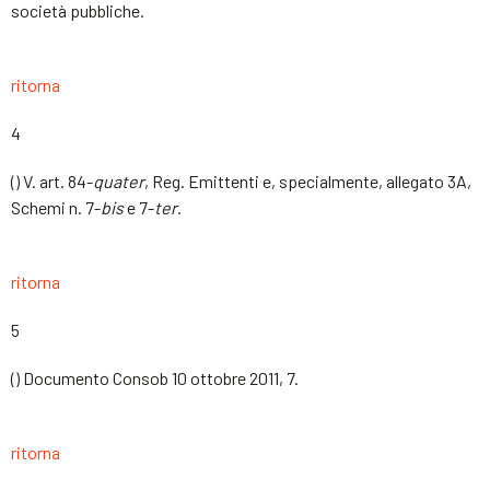
società pubbliche.
ritorna
4
() V. art. 84-
quater
, Reg. Emittenti e, specialmente, allegato 3A,
Schemi n. 7-
bis
e 7-
ter
.
ritorna
5
() Documento Consob 10 ottobre 2011, 7.
ritorna