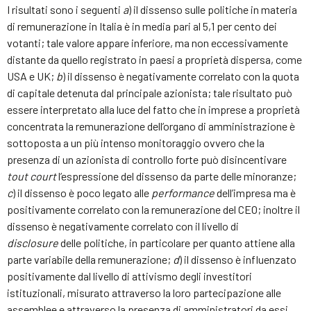
I risultati sono i seguenti
a
) il dissenso sulle politiche in materia
di remunerazione in Italia è in media pari al 5,1 per cento dei
votanti; tale valore appare inferiore, ma non eccessivamente
distante da quello registrato in paesi a proprietà dispersa, come
USA e UK;
b
) il dissenso è negativamente correlato con la quota
di capitale detenuta dal principale azionista; tale risultato può
essere interpretato alla luce del fatto che in imprese a proprietà
concentrata la remunerazione dell’organo di amministrazione è
sottoposta a un più intenso monitoraggio ovvero che la
presenza di un azionista di controllo forte può disincentivare
tout court
l’espressione del dissenso da parte delle minoranze;
c
) il dissenso è poco legato alle
performance
dell’impresa ma è
positivamente correlato con la remunerazione del CEO; inoltre il
dissenso è negativamente correlato con il livello di
disclosure
delle politiche, in particolare per quanto attiene alla
parte variabile della remunerazione;
d
) il dissenso è influenzato
positivamente dal livello di attivismo degli investitori
istituzionali, misurato attraverso la loro partecipazione alle
assemblee e attraverso la presenza di amministratori da essi