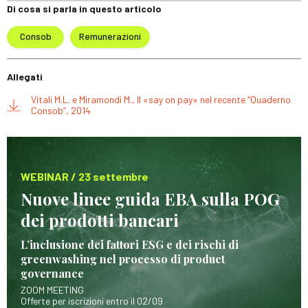
Di cosa si parla in questo articolo
Consob
Remunerazioni
Allegati
Vitali M.L. e Miramondi M., Il «say on pay» nel recente “Quaderno
Consob”, 2014
WEBINAR / 23 settembre
Nuove linee guida EBA sulla POG
dei prodotti bancari
L’inclusione dei fattori ESG e dei rischi di
greenwashing nel processo di product
governance
ZOOM MEETING
Offerte per iscrizioni entro il 02/09