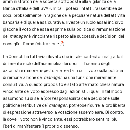
amministratori nelle società sottoposte alla vigilanza della
Banca d’Italia e dell’ISVAP. In tali ipotesi, infatti, l’assemblea dei
soci, probabilmente in ragione della peculiare natura dell’attività
bancaria e di quella assicurativa, riveste un ruolo assai incisivo
giacché il voto che essa esprime sulla politica di remunerazione
dei
manager
è vincolante rispetto alle successive decisioni del
9
consiglio di amministrazione (
).
La Consob ha tuttavia rilevato che in tale contesto, malgrado il
differente ruolo dell’assemblea dei soci, il dissenso degli
azionisti è minore rispetto alle realtà in cui il voto sulla politica
di remunerazione dei
manager
ha una funzione meramente
consultiva. A questo proposito è stato affermato che la natura
vincolante del voto espresso dagli azionisti, i quali in tal modo
assumono su di sé la (cor)responsabilità della decisione sulle
politiche retributive dei
manager
, potrebbe ridurre la loro libertà
di espressione attraverso la votazione assembleare. Di contro,
là dove il voto non è vincolante, essi potrebbero sentirsi più
liberi di manifestare il proprio dissenso.