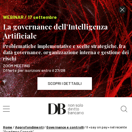
WEBINAR / 17 settembre
La governance dell’Intelligenza
Artificiale
Problematiche implementative e scelte strategiche, fra
data governance, organizzazione interna e gestione dei
rischi
ZOOM MEETING
Offerte per iscrizioni entro il 27/08
SCOPRI I DETTAGLI
Cerca nel sito
WEBINAR / 17 settembre
La governance dell’Intelligenza Artificiale
SCOPRI I DETTAGLI
Home
/
Approfondimenti
/
Governance e controlli
/
Il «say on pay» nel recente
“Quaderno Consob”