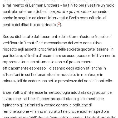
al fallimento di Lehman Brothers – ha finito per rivestire un ruolo
centrale nelle tematiche di
corporate governance
tornando,
anche in seguito ad alcuni interventi a livello comunitario, al
2
centro del dibattito dottrinario (
).
Scopo dichiarato del documento della Commissione è quello di
verificare la “tenuta” del meccanismo del voto consultivo
rispetto agli assetti proprietari delle società quotate italiane. In
particolare, si tratta di esaminare se esso possa effettivamente
rappresentare uno strumento con cui possa essere
efficacemente espresso il dissenso degli azionisti anche in
situazioni in cui l’azionariato sia modulato in maniera, e in
misura, tali da vedere una netta prevalenza dei soci di controllo.
È senz’altro d’interesse la metodologia adottata dagli autori del
lavoro che – al fine di accertare quali siano gli elementi che
spingano gli azionisti a votare contro le politiche di
remunerazione – hanno misurato tale propensione rispetto a
una serie di variabili rispettivamente riguardanti la struttura della