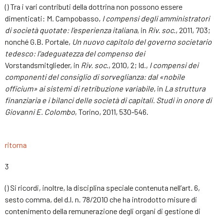
() Tra i vari contributi della dottrina non possono essere
dimenticati: M. Campobasso,
I compensi degli amministratori
di società quotate: l’esperienza italiana
, in
Riv. soc
., 2011, 703;
nonché G.B. Portale,
Un nuovo capitolo del governo societario
tedesco: l’adeguatezza del compenso dei
Vorstandsmitglieder, in
Riv
. soc
., 2010, 2; Id.,
I compensi dei
componenti del consiglio di sorveglianza: dal «nobile
officium
» ai sistemi di retribuzione variabile
, in
La struttura
finanziaria e i bilanci delle società di capitali. Studi in onore di
Giovanni E. Colombo
, Torino, 2011, 530-546.
ritorna
3
() Si ricordi, inoltre, la disciplina speciale contenuta nell’art. 6,
sesto comma, del d.l. n. 78/2010 che ha introdotto misure di
contenimento della remunerazione degli organi di gestione di