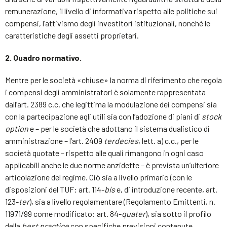
remunerazione, il livello di informativa rispetto alle politiche sui
compensi, l’attivismo degli investitori istituzionali, nonché le
caratteristiche degli assetti proprietari.
2.
Quadro normativo.
Mentre per le società «chiuse» la norma di riferimento che regola
i compensi degli amministratori è solamente rappresentata
dall’art. 2389 c.c. che legittima la modulazione dei compensi sia
con la partecipazione agli utili sia con l’adozione di piani di
stock
option
e – per le società che adottano il sistema dualistico di
amministrazione – l’art. 2409
terdecies
, lett. a) c.c., per le
società quotate – rispetto alle quali rimangono in ogni caso
applicabili anche le due norme anzidette – è prevista un’ulteriore
articolazione del regime. Ciò sia a livello primario (con le
disposizioni del TUF: art. 114-
bis
e, di introduzione recente, art.
123-
ter
), sia a livello regolamentare (Regolamento Emittenti, n.
11971/99 come modificato: art. 84-
quater
), sia sotto il profilo
della
best
practice
con specifiche previsioni contenute