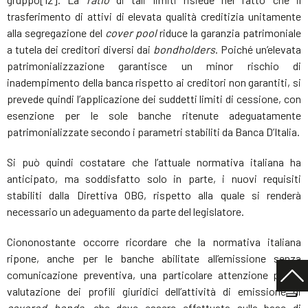
trasferimento di attivi di elevata qualità creditizia unitamente
alla segregazione del
cover pool
riduce la garanzia patrimoniale
a tutela dei creditori diversi dai
bondholders
. Poiché un’elevata
patrimonializzazione garantisce un minor rischio di
inadempimento della banca rispetto ai creditori non garantiti, si
prevede quindi l’applicazione dei suddetti limiti di cessione, con
esenzione per le sole banche ritenute adeguatamente
patrimonializzate secondo i parametri stabiliti da Banca D’Italia.
Si può quindi costatare che l’attuale normativa italiana ha
anticipato, ma soddisfatto solo in parte, i nuovi requisiti
stabiliti dalla Direttiva OBG, rispetto alla quale si renderà
necessario un adeguamento da parte del legislatore.
Ciononostante occorre ricordare che la normativa italiana
ripone, anche per le banche abilitate all’emissione senza
comunicazione preventiva, una particolare attenzione per la
valutazione dei profili giuridici dell’attività di emissione di
covered bonds
, che deve essere effettuata sulla base di