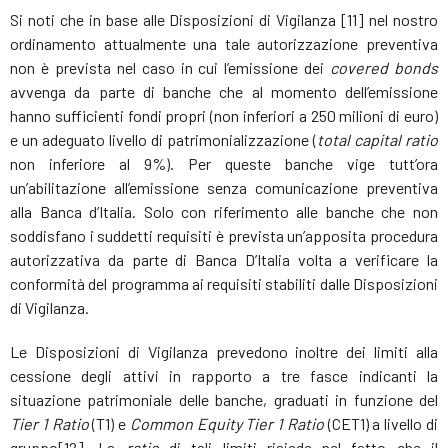
Si noti che in base alle Disposizioni di Vigilanza [11] nel nostro
ordinamento attualmente una tale autorizzazione preventiva
non è prevista nel caso in cui l’emissione dei
covered bonds
avvenga da parte di banche che al momento dell’emissione
hanno sufficienti fondi propri (non inferiori a 250 milioni di euro)
e un adeguato livello di patrimonializzazione (
total capital ratio
non inferiore al 9%). Per queste banche vige tutt’ora
un’abilitazione all’emissione senza comunicazione preventiva
alla Banca d’Italia. Solo con riferimento alle banche che non
soddisfano i suddetti requisiti è prevista un’apposita procedura
autorizzativa da parte di Banca D’Italia volta a verificare la
conformità del programma ai requisiti stabiliti dalle Disposizioni
di Vigilanza.
Le Disposizioni di Vigilanza prevedono inoltre dei limiti alla
cessione degli attivi in rapporto a tre fasce indicanti la
situazione patrimoniale delle banche, graduati in funzione del
Tier 1 Ratio
(T1) e
Common Equity Tier 1 Ratio
(CET1) a livello di
gruppo[12]. La
ratio
di tali limiti risiede nel fatto che il