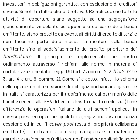
investitori in obbligazioni garantite, con esclusione di creditori
diversi. Si noti tra l’altro che la Direttiva OBG richiede che tutte le
attività di copertura siano soggette ad una segregazione
giuridicamente vincolante ed opponibile da parte della banca
emittente, siano protette da eventuali diritti di credito di terzi e
non facciano parte della massa fallimentare della banca
emittente sino al soddisfacimento del credito prioritario dei
bondholders
. Il principio è implementato nel nostro
ordinamento attraverso i richiami alle norme in materia di
cartolarizzazione dalla Legge 130 (art. 3, commi 2, 2-
bis
, 2-
ter
e
3, art. 4 e art. 6, comma 2). Come si è detto, infatti, lo schema
delle operazioni di emissione di obbligazioni bancarie garantite
in Italia si caratterizza per il trasferimento dal patrimonio delle
banche cedenti alla SPV di beni di elevata qualità creditizia (il che
differenzia le operazioni italiane da altri schemi applicati in
diversi paesi europei, nei quali la segregazione avviene senza
cessione ed in cui il
cover pool
resta di proprietà dellabanca
emittente). Il richiamo alla disciplina speciale in materia di
cartolarizzazione ha quindi lo scopo di rendere applicabile anche