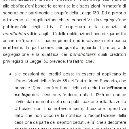
alle obbligazioni bancarie garantite le disposizioni in materia di
separazione patrimoniale proprie della Legge 130. Ed è proprio
attraverso tale applicazione che si concretizza la segregazione
patrimoniale degli attivi di copertura e la garanzia ai
bondholders
di intangibilità delle obbligazioni bancarie garantite
anche nell’ipotesi di inadempimento od insolvenza della banca
emittente. In particolare, per quanto riguarda il principio di
segregazione e la qualifica dei
bondholders
quali creditori
privilegiati, la Legge 130 prevede, tra l’altro, che:
alle cessioni dei crediti poste in essere si applicano le
disposizioni dell’articolo 58 del Testo Unico Bancario, che
prevede (i) nei confronti dei debitori ceduti un’
efficacia
ex lege
della cessione, in deroga all’art. 1264 del codice
civile, dal momento della sua pubblicazione nella Gazzetta
Ufficiale, con una notevole semplificazione operativa
dato che non occorre la notifica o l’accettazione della
cessione da parte dei debitori ceduti, e (ii) che a decorrere
da tale data tutte le garanzie e i privilegi di qualsiasi tipo si