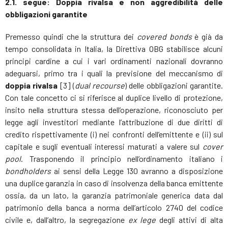
2.1. segue: Doppia rivalsa e non aggredibilità delle
obbligazioni garantite
Premesso quindi che la struttura dei
covered bonds
è già da
tempo consolidata in Italia, la Direttiva OBG stabilisce alcuni
principi cardine a cui i vari ordinamenti nazionali dovranno
adeguarsi, primo tra i quali la previsione del meccanismo di
doppia rivalsa
[3] (
dual recourse
) delle obbligazioni garantite.
Con tale concetto ci si riferisce al duplice livello di protezione,
insito nella struttura stessa dell’operazione, riconosciuto per
legge agli investitori mediante l’attribuzione di due diritti di
credito rispettivamente (i) nei confronti dell’emittente e (ii) sul
capitale e sugli eventuali interessi maturati a valere sul
cover
pool
. Trasponendo il principio nell’ordinamento italiano i
bondholders
ai sensi della Legge 130 avranno a disposizione
una duplice garanzia in caso di insolvenza della banca emittente
ossia, da un lato, la garanzia patrimoniale generica data dal
patrimonio della banca a norma dell’articolo 2740 del codice
civile e, dall’altro, la segregazione
ex lege
degli attivi di alta