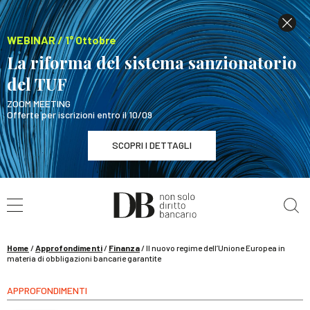
WEBINAR / 1° Ottobre
La riforma del sistema sanzionatorio
del TUF
ZOOM MEETING
Offerte per iscrizioni entro il 10/09
SCOPRI I DETTAGLI
Cerca nel sito
WEBINAR / 1° Ottobre
La riforma del sistema sanzionatorio del TUF
SCOPRI I DETTAGLI
Home
/
Approfondimenti
/
Finanza
/
Il nuovo regime dell’Unione Europea in
materia di obbligazioni bancarie garantite
APPROFONDIMENTI