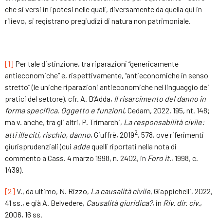
che si versi in ipotesi nelle quali, diversamente da quella qui in
rilievo, si registrano pregiudizi di natura non patrimoniale.
[1]
Per tale distinzione, tra riparazioni “genericamente
antieconomiche” e, rispettivamente, “antieconomiche in senso
stretto” (le uniche riparazioni antieconomiche nel linguaggio dei
pratici del settore), cfr. A. D’Adda,
Il risarcimento del danno in
forma specifica. Oggetto e funzioni
, Cedam, 2022, 195, nt. 148;
ma v. anche, tra gli altri, P. Trimarchi,
La responsabilità civile:
2
atti illeciti, rischio, danno
, Giuffrè, 2019
, 578, ove riferimenti
giurisprudenziali (cui
adde
quelli riportati nella nota di
commento a Cass. 4 marzo 1998, n. 2402, in
Foro it.
, 1998, c.
1439).
[2]
V., da ultimo, N. Rizzo,
La causalità civile
, Giappichelli, 2022,
41 ss., e già A. Belvedere,
Causalità giuridica?
, in
Riv. dir. civ.
,
2006, 16 ss.