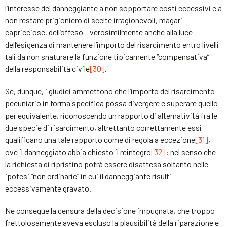
l’interesse del danneggiante a non sopportare costi eccessivi e a
non restare prigioniero di scelte irragionevoli, magari
capricciose, dell’offeso – verosimilmente anche alla luce
dell’esigenza di mantenere l’importo del risarcimento entro livelli
tali da non snaturare la funzione tipicamente “compensativa”
della responsabilità civile
[30]
.
Se, dunque, i giudici ammettono che l’importo del risarcimento
pecuniario in forma specifica possa divergere e superare quello
per equivalente, riconoscendo un rapporto di alternatività fra le
due specie di risarcimento, altrettanto correttamente essi
qualificano una tale rapporto come di regola a eccezione
[31]
,
ove il danneggiato abbia chiesto il reintegro
[32]
: nel senso che
la richiesta di ripristino potrà essere disattesa soltanto nelle
ipotesi “non ordinarie” in cui il danneggiante risulti
eccessivamente gravato.
Ne consegue la censura della decisione impugnata, che troppo
frettolosamente aveva escluso la plausibilità della riparazione e