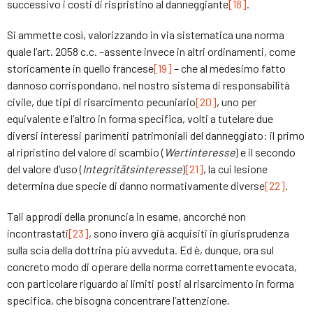
successivo i costi di rispristino al danneggiante
[18]
.
Si ammette così, valorizzando in via sistematica una norma
quale l’art. 2058 c.c. –assente invece in altri ordinamenti, come
storicamente in quello francese
[19]
– che al medesimo fatto
dannoso corrispondano, nel nostro sistema di responsabilità
civile, due tipi di risarcimento pecuniario
[20]
, uno per
equivalente e l’altro in forma specifica, volti a tutelare due
diversi interessi parimenti patrimoniali del danneggiato: il primo
al ripristino del valore di scambio (
Wertinteresse
) e il secondo
del valore d’uso (
Integritätsinteresse
)
[21]
, la cui lesione
determina due specie di danno normativamente diverse
[22]
.
Tali approdi della pronuncia in esame, ancorché non
incontrastati
[23]
, sono invero già acquisiti in giurisprudenza
sulla scia della dottrina più avveduta. Ed è, dunque, ora sul
concreto modo di operare della norma correttamente evocata,
con particolare riguardo ai limiti posti al risarcimento in forma
specifica, che bisogna concentrare l’attenzione.