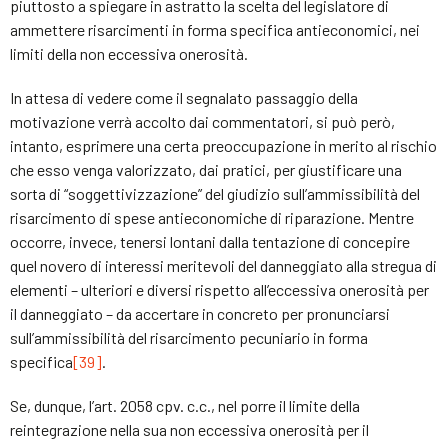
piuttosto a spiegare in astratto la scelta del legislatore di
ammettere risarcimenti in forma specifica antieconomici, nei
limiti della non eccessiva onerosità.
In attesa di vedere come il segnalato passaggio della
motivazione verrà accolto dai commentatori, si può però,
intanto, esprimere una certa preoccupazione in merito al rischio
che esso venga valorizzato, dai pratici, per giustificare una
sorta di “soggettivizzazione” del giudizio sull’ammissibilità del
risarcimento di spese antieconomiche di riparazione. Mentre
occorre, invece, tenersi lontani dalla tentazione di concepire
quel novero di interessi meritevoli del danneggiato alla stregua di
elementi – ulteriori e diversi rispetto all’eccessiva onerosità per
il danneggiato – da accertare in concreto per pronunciarsi
sull’ammissibilità del risarcimento pecuniario in forma
specifica
[39]
.
Se, dunque, l’art. 2058 cpv. c.c., nel porre il limite della
reintegrazione nella sua non eccessiva onerosità per il