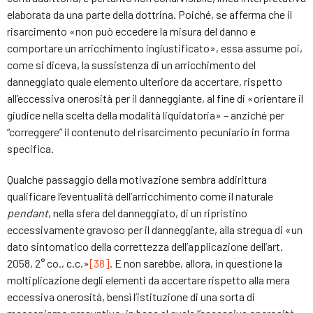
elaborata da una parte della dottrina. Poiché, se afferma che il
risarcimento «non può eccedere la misura del danno e
comportare un arricchimento ingiustificato», essa assume poi,
come si diceva, la sussistenza di un arricchimento del
danneggiato quale elemento ulteriore da accertare, rispetto
all’eccessiva onerosità per il danneggiante, al fine di «orientare il
giudice nella scelta della modalità liquidatoria» – anziché per
“correggere” il contenuto del risarcimento pecuniario in forma
specifica.
Qualche passaggio della motivazione sembra addirittura
qualificare l’eventualità dell’arricchimento come il naturale
pendant
, nella sfera del danneggiato, di un ripristino
eccessivamente gravoso per il danneggiante, alla stregua di «un
dato sintomatico della correttezza dell’applicazione dell’art.
2058, 2° co., c.c.»
[38]
. E non sarebbe, allora, in questione la
moltiplicazione degli elementi da accertare rispetto alla mera
eccessiva onerosità, bensì l’istituzione di una sorta di