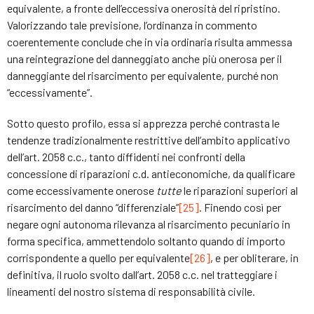
equivalente, a fronte dell’eccessiva onerosità del ripristino.
Valorizzando tale previsione, l’ordinanza in commento
coerentemente conclude che in via ordinaria risulta ammessa
una reintegrazione del danneggiato anche più onerosa per il
danneggiante del risarcimento per equivalente, purché non
“eccessivamente”.
Sotto questo profilo, essa si apprezza perché contrasta le
tendenze tradizionalmente restrittive dell’ambito applicativo
dell’art. 2058 c.c., tanto diffidenti nei confronti della
concessione di riparazioni c.d. antieconomiche, da qualificare
come eccessivamente onerose
tutte
le riparazioni superiori al
risarcimento del danno “differenziale”
[25]
. Finendo così per
negare ogni autonoma rilevanza al risarcimento pecuniario in
forma specifica, ammettendolo soltanto quando di importo
corrispondente a quello per equivalente
[26]
, e per obliterare, in
definitiva, il ruolo svolto dall’art. 2058 c.c. nel tratteggiare i
lineamenti del nostro sistema di responsabilità civile.