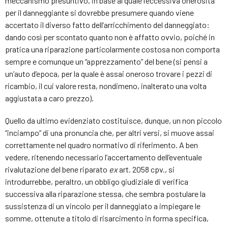
meccanismo presuntivo, in base al quale l’eccessiva onerosità
per il danneggiante si dovrebbe presumere quando viene
accertato il diverso fatto dell’arricchimento del danneggiato:
dando così per scontato quanto non è affatto ovvio, poiché in
pratica una riparazione particolarmente costosa non comporta
sempre e comunque un “apprezzamento” del bene (si pensi a
un’auto d’epoca, per la quale è assai oneroso trovare i pezzi di
ricambio, il cui valore resta, nondimeno, inalterato una volta
aggiustata a caro prezzo).
Quello da ultimo evidenziato costituisce, dunque, un non piccolo
“inciampo” di una pronuncia che, per altri versi, si muove assai
correttamente nel quadro normativo di riferimento. A ben
vedere, ritenendo necessario l’accertamento dell’eventuale
rivalutazione del bene riparato
ex
art. 2058 cpv., si
introdurrebbe, peraltro, un obbligo giudiziale di verifica
successiva alla riparazione stessa, che sembra postulare la
sussistenza di un vincolo per il danneggiato a impiegare le
somme, ottenute a titolo di risarcimento in forma specifica,