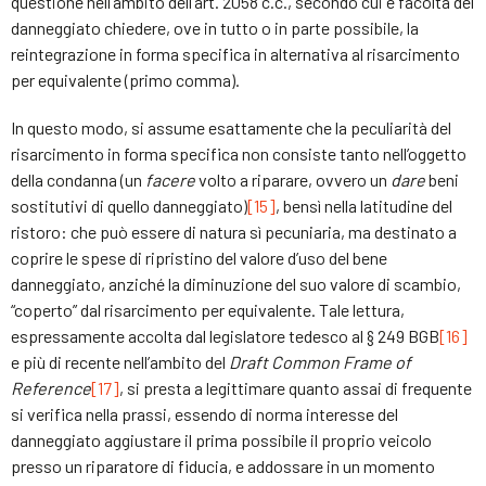
questione nell’ambito dell’art. 2058 c.c., secondo cui è facoltà del
danneggiato chiedere, ove in tutto o in parte possibile, la
reintegrazione in forma specifica in alternativa al risarcimento
per equivalente (primo comma).
In questo modo, si assume esattamente che la peculiarità del
risarcimento in forma specifica non consiste tanto nell’oggetto
della condanna (un
facere
volto a riparare, ovvero un
dare
beni
sostitutivi di quello danneggiato)
[15]
, bensì nella latitudine del
ristoro: che può essere di natura sì pecuniaria, ma destinato a
coprire le spese di ripristino del valore d’uso del bene
danneggiato, anziché la diminuzione del suo valore di scambio,
“coperto” dal risarcimento per equivalente. Tale lettura,
espressamente accolta dal legislatore tedesco al § 249 BGB
[16]
e più di recente nell’ambito del
Draft Common Frame of
Reference
[17]
, si presta a legittimare quanto assai di frequente
si verifica nella prassi, essendo di norma interesse del
danneggiato aggiustare il prima possibile il proprio veicolo
presso un riparatore di fiducia, e addossare in un momento