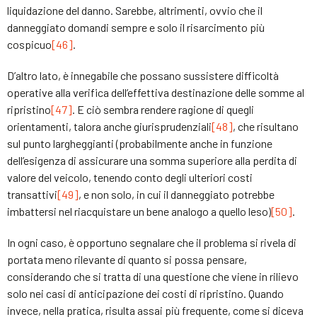
liquidazione del danno. Sarebbe, altrimenti, ovvio che il
danneggiato domandi sempre e solo il risarcimento più
cospicuo
[46]
.
D’altro lato, è innegabile che possano sussistere difficoltà
operative alla verifica dell’effettiva destinazione delle somme al
ripristino
[47]
. E ciò sembra rendere ragione di quegli
orientamenti, talora anche giurisprudenziali
[48]
, che risultano
sul punto largheggianti (probabilmente anche in funzione
dell’esigenza di assicurare una somma superiore alla perdita di
valore del veicolo, tenendo conto degli ulteriori costi
transattivi
[49]
, e non solo, in cui il danneggiato potrebbe
imbattersi nel riacquistare un bene analogo a quello leso)
[50]
.
In ogni caso, è opportuno segnalare che il problema si rivela di
portata meno rilevante di quanto si possa pensare,
considerando che si tratta di una questione che viene in rilievo
solo nei casi di anticipazione dei costi di ripristino. Quando
invece, nella pratica, risulta assai più frequente, come si diceva