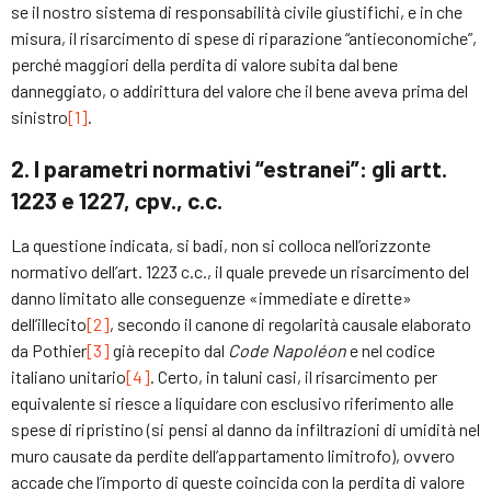
se il nostro sistema di responsabilità civile giustifichi, e in che
misura, il risarcimento di spese di riparazione “antieconomiche”,
perché maggiori della perdita di valore subita dal bene
danneggiato, o addirittura del valore che il bene aveva prima del
sinistro
[1]
.
2. I parametri normativi “estranei”: gli artt.
1223 e 1227, cpv., c.c.
La questione indicata, si badi, non si colloca nell’orizzonte
normativo dell’art. 1223 c.c., il quale prevede un risarcimento del
danno limitato alle conseguenze «immediate e dirette»
dell’illecito
[2]
, secondo il canone di regolarità causale elaborato
da Pothier
[3]
già recepito dal
Code Napoléon
e nel codice
italiano unitario
[4]
. Certo, in taluni casi, il risarcimento per
equivalente si riesce a liquidare con esclusivo riferimento alle
spese di ripristino (si pensi al danno da infiltrazioni di umidità nel
muro causate da perdite dell’appartamento limitrofo), ovvero
accade che l’importo di queste coincida con la perdita di valore