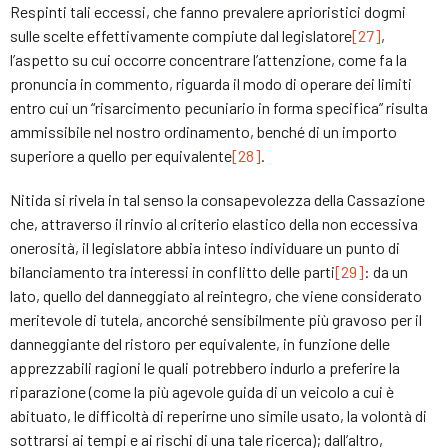
Respinti tali eccessi, che fanno prevalere aprioristici dogmi
sulle scelte effettivamente compiute dal legislatore
[27]
,
l’aspetto su cui occorre concentrare l’attenzione, come fa la
pronuncia in commento, riguarda il modo di operare dei limiti
entro cui un “risarcimento pecuniario in forma specifica” risulta
ammissibile nel nostro ordinamento, benché di un importo
superiore a quello per equivalente
[28]
.
Nitida si rivela in tal senso la consapevolezza della Cassazione
che, attraverso il rinvio al criterio elastico della non eccessiva
onerosità, il legislatore abbia inteso individuare un punto di
bilanciamento tra interessi in conflitto delle parti
[29]
: da un
lato, quello del danneggiato al reintegro, che viene considerato
meritevole di tutela, ancorché sensibilmente più gravoso per il
danneggiante del ristoro per equivalente, in funzione delle
apprezzabili ragioni le quali potrebbero indurlo a preferire la
riparazione (come la più agevole guida di un veicolo a cui è
abituato, le difficoltà di reperirne uno simile usato, la volontà di
sottrarsi ai tempi e ai rischi di una tale ricerca); dall’altro,