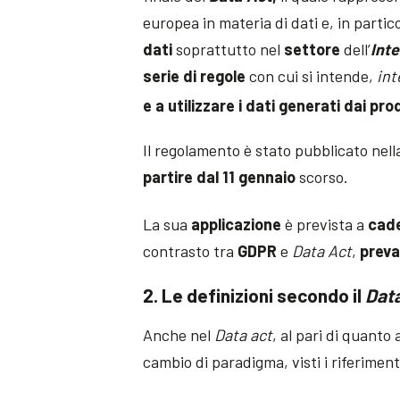
europea in materia di dati e, in partic
dati
soprattutto nel
settore
dell’
Inte
serie di regole
con cui si intende,
int
e a utilizzare i dati generati dai pro
Il regolamento è stato pubblicato nell
partire dal 11 gennaio
scorso.
La sua
applicazione
è prevista a
cade
contrasto tra
GDPR
e
Data Act
,
preva
2. Le definizioni secondo il
Dat
Anche nel
Data act
, al pari di quanto
cambio di paradigma, visti i riferimenti 