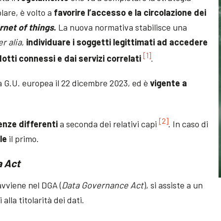
olare, è volto a
favorire l’accesso e la circolazione dei
rnet of things
.
La nuova normativa stabilisce una
er alia
,
individuare i soggetti legittimati ad accedere
[1]
dotti connessi e dai servizi correlati
.
a G.U. europea il 22 dicembre 2023, ed è
vigente a
[2]
nze differenti
a seconda dei relativi capi
. In caso di
le
il primo.
a Act
 avviene nel DGA (
Data Governance Act
), si assiste a un
alla titolarità dei dati.