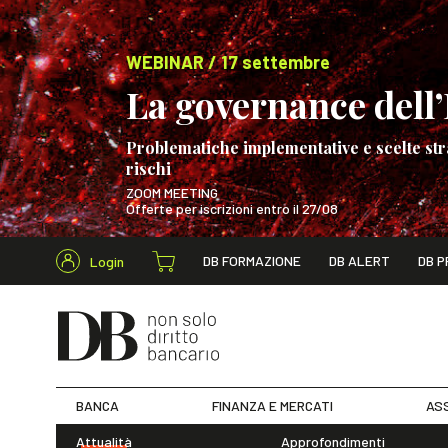
WEBINAR / 17 settembre
La governance dell’I
Problematiche implementative e scelte str
rischi
ZOOM MEETING
Offerte per iscrizioni entro il 27/08
Cerca nel s
DB FORMAZIONE
DB ALERT
DB P
Login
WEBINAR / 17 s
BANCA
FINANZA E MERCATI
ASS
Attualità
Approfondimenti