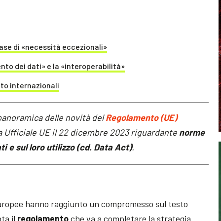
base di «necessità eccezionali»
ento dei dati» e la «interoperabilità»
to internazionali
panoramica delle novità del
Regolamento (UE)
a Ufficiale UE il 22 dicembre 2023 riguardante
norme
 e sul loro utilizzo (cd. Data Act)
.
i europee hanno raggiunto un compromesso sul testo
ta il
regolamento
che va a completare la strategia