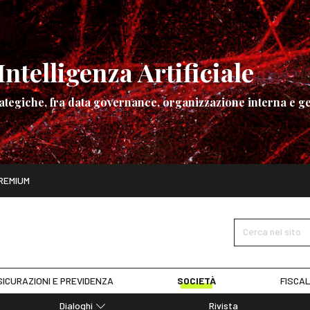
ntelligenza Artificiale
ategiche, fra data governance, organizzazione interna e ge
ito
REMIUM
ettembre
La governance dell’Intelligenza Artificiale
SCOPRI I DET
Cerca nel sito
ICURAZIONI E PREVIDENZA
SOCIETÀ
FISCAL
Dialoghi
Rivista