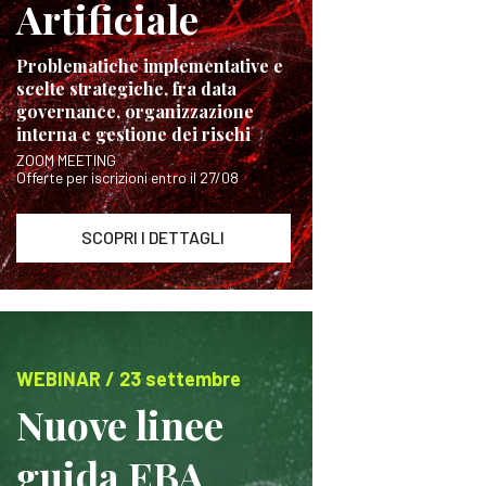
Artificiale
Problematiche implementative e
scelte strategiche, fra data
governance, organizzazione
interna e gestione dei rischi
ZOOM MEETING
Offerte per iscrizioni entro il 27/08
SCOPRI I DETTAGLI
WEBINAR / 23 settembre
Nuove linee
guida EBA