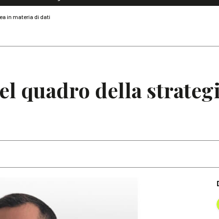
Dialoghi di Diritto dell'Economia
ea in materia di dati
Editoriali
Articoli
Note
el quadro della strateg