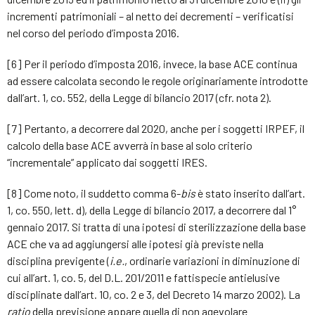
incrementi patrimoniali – al netto dei decrementi – verificatisi
nel corso del periodo d’imposta 2016.
[6] Per il periodo d’imposta 2016, invece, la base ACE continua
ad essere calcolata secondo le regole originariamente introdotte
dall’art. 1, co. 552, della Legge di bilancio 2017 (cfr. nota 2).
[7] Pertanto, a decorrere dal 2020, anche per i soggetti IRPEF, il
calcolo della base ACE avverrà in base al solo criterio
“incrementale” applicato dai soggetti IRES.
[8] Come noto, il suddetto comma 6-
bis
è stato inserito dall’art.
1, co. 550, lett. d), della Legge di bilancio 2017, a decorrere dal 1°
gennaio 2017. Si tratta di una ipotesi di sterilizzazione della base
ACE che va ad aggiungersi alle ipotesi già previste nella
disciplina previgente (
i.e.
, ordinarie variazioni in diminuzione di
cui all’art. 1, co. 5, del D.L. 201/2011 e fattispecie antielusive
disciplinate dall’art. 10, co. 2 e 3, del Decreto 14 marzo 2002). La
ratio
della previsione appare quella di non agevolare