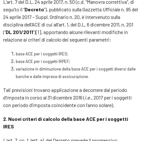
L’art. 7 del D.L. 24 aprile 2017, n. 50 (c.d. “Manovra correttiva”, di
seguito il “
Decreto
”), pubblicato sulla Gazzetta Ufficiale n. 95 del
24 aprile 2017 – Suppl. Ordinario n. 20, è intervenuto sulla
disciplina dell’ACE di cui all’art. 1, del D.L. 6 dicembre 2011, n. 201
(“
DL 201/2011
”)[1], apportando alcune rilevanti modifiche in
relazione ai criteri di calcolo dei seguenti parametri:
base ACE per i soggetti IRES;
base ACE per i soggetti IRPEF;
variazione in diminuzione della base ACE per i soggetti diversi dalle
banche e dalle imprese di assicurazione.
Tali previsioni trovano applicazione a decorrere dal periodo
d’imposta in corso al 31 dicembre 2016 (
i.e.
, 2017 per i soggetti
con periodo d’imposta coincidente con l’anno solare).
2. Nuovi criteri di calcolo della base ACE per i soggetti
IRES
L’art. 7, co. 1, lett. a), del Decreto prevede il progressivo