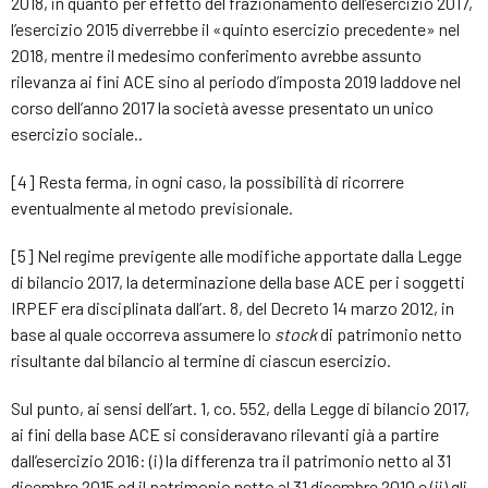
2018, in quanto per effetto del frazionamento dell’esercizio 2017,
l’esercizio 2015 diverrebbe il «quinto esercizio precedente» nel
2018, mentre il medesimo conferimento avrebbe assunto
rilevanza ai fini ACE sino al periodo d’imposta 2019 laddove nel
corso dell’anno 2017 la società avesse presentato un unico
esercizio sociale..
[4] Resta ferma, in ogni caso, la possibilità di ricorrere
eventualmente al metodo previsionale.
[5] Nel regime previgente alle modifiche apportate dalla Legge
di bilancio 2017, la determinazione della base ACE per i soggetti
IRPEF era disciplinata dall’art. 8, del Decreto 14 marzo 2012, in
base al quale occorreva assumere lo
stock
di patrimonio netto
risultante dal bilancio al termine di ciascun esercizio.
Sul punto, ai sensi dell’art. 1, co. 552, della Legge di bilancio 2017,
ai fini della base ACE si consideravano rilevanti già a partire
dall’esercizio 2016: (i) la differenza tra il patrimonio netto al 31
dicembre 2015 ed il patrimonio netto al 31 dicembre 2010 e (ii) gli