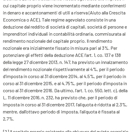
cui capitale proprio viene incrementato mediante conferimenti
in denaro e accantonamenti di utili a riserva (Aiuto alla Crescita
Economica o ACE). Tale regime agevolato consiste in una
deduzione dal reddito di società di capitali, società di persone e
imprenditori individuali in contabilità ordinaria, commisurata al
rendimento nozionale del capitale proprio. Il rendimento
nozionale era inizialmente fissato in misura pari al 3%. Per
potenziare gli effetti della deduzione ACE l’art. 1, co. 137 e 138
della legge 27 dicembre 2013, n. 147, ha previsto un innalzamento
del rendimento nozionale rispettivamente al 4%, per il periodo
d’imposta in corso al 31 dicembre 2014, al 4,5%, per il periodo in
corso al 31 dicembre 2015, e al 4,75%, per il periodo d’imposta in
corso al 31 dicembre 2016. Da ultimo, l’art. 1, co. 550, lett. c), della
L. 11 dicembre 2016, n. 232, ha previsto che, per il periodo di
imposta in corso al 31 dicembre 2017, l’aliquota è ridotta al 2,3%,
mentre, dall’ottavo periodo di imposta, l’aliquota è fissata al
2,7%.
[2] Il capitale proprio esistente alla chiusura del quinto esercizio