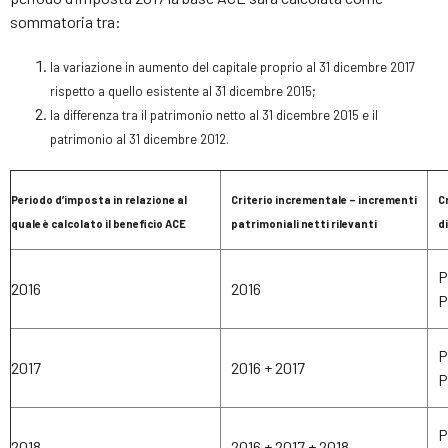
sommatoria tra:
la variazione in aumento del capitale proprio al 31 dicembre 2017
rispetto a quello esistente al 31 dicembre 2015;
la differenza tra il patrimonio netto al 31 dicembre 2015 e il
patrimonio al 31 dicembre 2012.
Periodo d’imposta in relazione al
Criterio incrementale – incrementi
C
quale è calcolato il beneficio ACE
patrimoniali netti rilevanti
d
P
2016
2016
P
P
2017
2016 + 2017
P
P
2018
2016 + 2017 + 2018