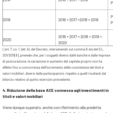
P
P
2019
2016 + 2017 +2018 + 2019
P
2016 + 2017 + 2018 + 2019 +
2020
2020
L’art. 7, co. 1, lett. b), del Decreto, intervenendo sul comma 6-
bis
del D.L.
201/2011[8], prevede che, per i soggetti diversi dalle banche e dalle imprese
di assicurazione, la variazione in aumento del capitale proprio non ha
effetto fino a concorrenza dell’incremento delle consistenze dei titoli e
valori mobiliari, diversi dalle partecipazioni, rispetto a quelli risultanti dal
bilancio relativo al quinto esercizio precedente.
4. Riduzione della base ACE connessa agli investimenti in
titoli e valori mobiliari
Viene dunque superato, anche con riferimento alla predetta