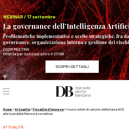
WEBINAR / 17 settembre
La governance dell’Intelligenza Artific
Problematiche implementative e scelte strategiche, fra da
governance, organizzazione interna e gestione dei risch
ZOOM MEETING
Offerte per iscrizioni entro il 27/08
SCOPRI I DETTAGLI
Cerca nel sito
WEBINAR / 17 settembre
La governance dell’Intelligenza Artificiale
SCOPRI I DETTAGLI
Home
/
Attualità
/
Fiscalità d'impresa
/
I nuovi criteri di calcolo della base ACE
alla luce della Manovra correttiva
ATTUALITÀ