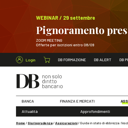
WEBINAR / 29 settembre
Pignoramento presso
ZOOM MEETING
Offerte per iscrizioni entro 08/09
Cerca nel s
DB FORMAZIONE
DB ALERT
DB P
Login
WEBINAR / 29 sett
BANCA
FINANZA E MERCATI
ASS
Attualità
Approfondimenti
Home
/
Giurisprudenza
/
Assicurazioni
/
Guida in stato di ebbrezza: l’e