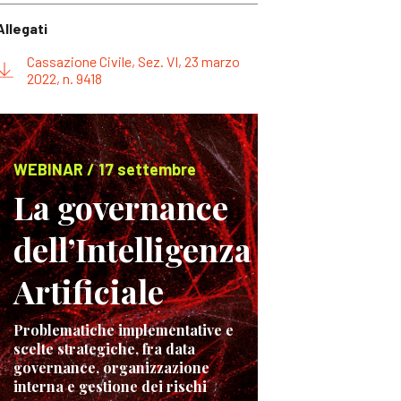
Allegati
Cassazione Civile, Sez. VI, 23 marzo
2022, n. 9418
WEBINAR / 17 settembre
La governance
dell’Intelligenza
Artificiale
Problematiche implementative e
scelte strategiche, fra data
governance, organizzazione
interna e gestione dei rischi