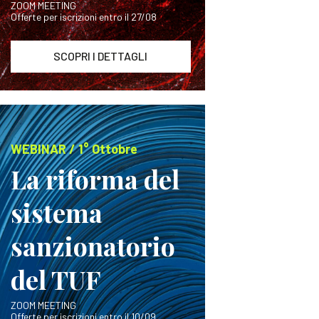
ZOOM MEETING
Offerte per iscrizioni entro il 27/08
SCOPRI I DETTAGLI
WEBINAR / 1° Ottobre
La riforma del
sistema
sanzionatorio
del TUF
ZOOM MEETING
Offerte per iscrizioni entro il 10/09