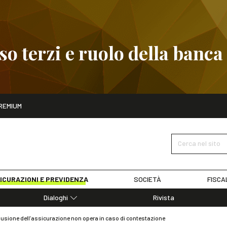
 terzi e ruolo della banca
ito
REMIUM
embre
Pignoramento presso terzi e ruolo della banca
SCOPRI I D
Cerca nel sito
ICURAZIONI E PREVIDENZA
SOCIETÀ
FISCA
Dialoghi
Rivista
Dialoghi di Diritto dell'Economia
sclusione dell’assicurazione non opera in caso di contestazione
Editoriali