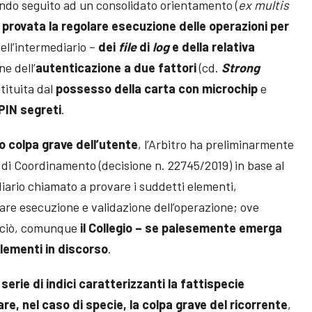
 dando seguito ad un consolidato orientamento (
ex multis
o
provata la regolare esecuzione delle operazioni per
ell’intermediario –
dei
file
di
log
e della relativa
ne dell’
autenticazione a due fattori
(cd.
Strong
stituita dal
possesso della carta con microchip
e
 PIN segreti
.
o colpa grave dell’utente
, l’Arbitro ha preliminarmente
 di Coordinamento (decisione n. 22745/2019) in base al
diario chiamato a provare i suddetti elementi,
re esecuzione e validazione dell’operazione; ove
 a ciò, comunque
il Collegio – se palesemente emerga
 elementi in discorso
.
serie di indici caratterizzanti la fattispecie
e, nel caso di specie, la colpa grave del ricorrente
,