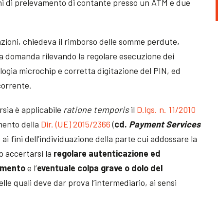
i di prelevamento di contante presso un ATM e due
.
azioni, chiedeva il rimborso delle somme perdute,
la domanda rilevando la regolare esecuzione dei
logia microchip e corretta digitazione del PIN, ed
icorrente.
ersia è applicabile
ratione temporis
il
D.lgs. n. 11/2010
mento della
Dir. (UE) 2015/2366
(
cd.
Payment Services
 ai fini dell’individuazione della parte cui addossare la
o accertarsi la
regolare autenticazione ed
gamento
e l’
eventuale colpa grave o dolo del
lle quali deve dar prova l’intermediario, ai sensi