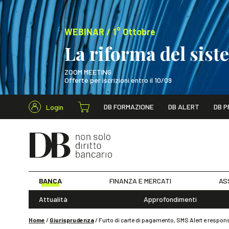
WEBINAR / 1° Ottobre
La riforma del sis
ZOOM MEETING
Offerte per iscrizioni entro il 10/09
Cerca nel s
DB FORMAZIONE
DB ALERT
DB P
Login
WEBINAR / 1° Ot
BANCA
FINANZA E MERCATI
AS
Attualità
Approfondimenti
Home
/
Giurisprudenza
/
Furto di carte di pagamento, SMS Alert e respons