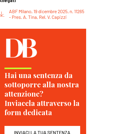
Allegati
ABF Milano, 19 dicembre 2025, n. 11265
- Pres. A. Tina, Rel. V. Capizzi
Hai una sentenza da
sottoporre alla nostra
attenzione?
Inviacela attraverso la
form dedicata
INVIACI LA TUA SENTENZA