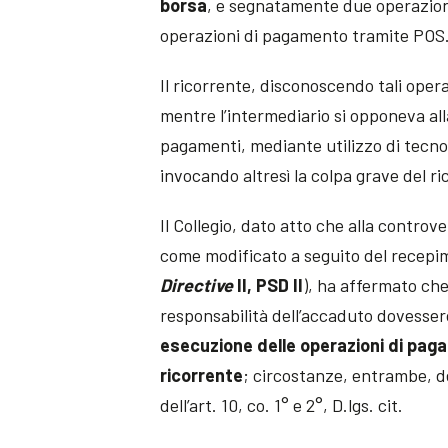
borsa
, e segnatamente due operazion
operazioni di pagamento tramite POS
Il ricorrente, disconoscendo tali oper
mentre l’intermediario si opponeva al
pagamenti, mediante utilizzo di tecno
invocando altresì la colpa grave del r
Il Collegio, dato atto che alla controv
come modificato a seguito del recepi
Directive
II, PSD II
), ha affermato che
responsabilità dell’accaduto dovesser
esecuzione delle operazioni di pa
ricorrente
; circostanze, entrambe, de
dell’art. 10, co. 1° e 2°, D.lgs. cit.