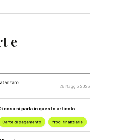
t e
 Catanzaro
25 Maggio 2026
Di cosa si parla in questo articolo
Carte di pagamento
frodi finanziarie