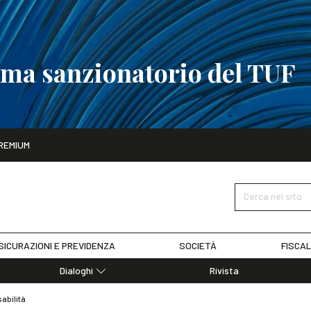
tema sanzionatorio del TUF
ito
REMIUM
tobre
La riforma del sistema sanzionatorio del TUF
SCOPRI I DET
Cerca nel sito
SICURAZIONI E PREVIDENZA
SOCIETÀ
FISCAL
Dialoghi
Rivista
Dialoghi di Diritto dell'Economia
abilità
Editoriali