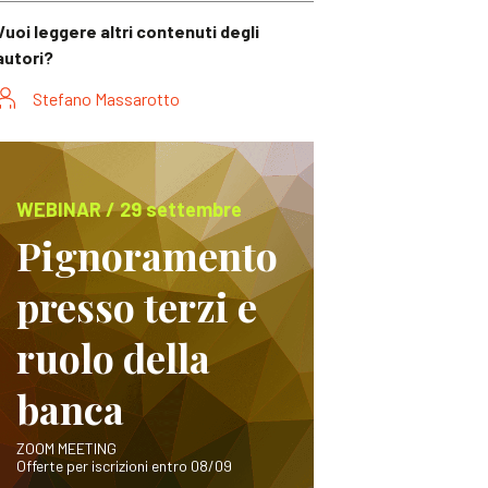
Vuoi leggere altri contenuti degli
autori?
Stefano Massarotto
WEBINAR / 29 settembre
Pignoramento
presso terzi e
ruolo della
banca
ZOOM MEETING
Offerte per iscrizioni entro 08/09