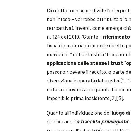
Ciò detto, non si condivide l’interpre
ben intesa – verrebbe attribuita alla 
retroattiva). Invero, come emerge chiar
n. 124 del 2019, “Stante il
riferimento 
fiscali in materia di imposte dirette 
individuati” di trust esteri “trasparen
applicazione delle stesse i trust “o
possono ricevere il reddito, o parte de
discrezionale operata dal trustee)”. D
natura innovativa, in quanto hanno i
imponibile prima inesistente[2][3].
Quanto all’individuazione del
luogo di
giurisdizioni “
a fiscalità privilegiata
”
riferimento all’art. 47-
bis
del TUIR sia