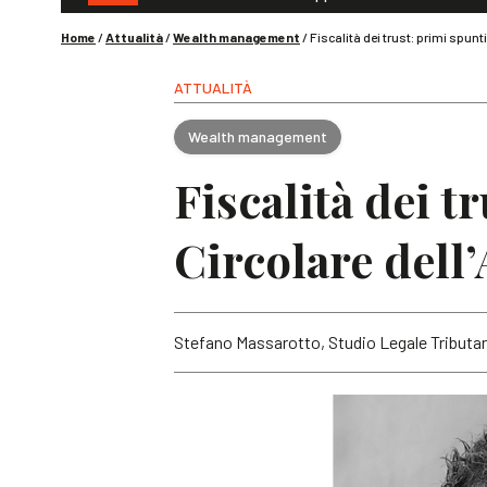
Home
/
Attualità
/
Wealth management
/
Fiscalità dei trust: primi spunt
ATTUALITÀ
Wealth management
Fiscalità dei t
Circolare dell’
Stefano Massarotto, Studio Legale Tributar