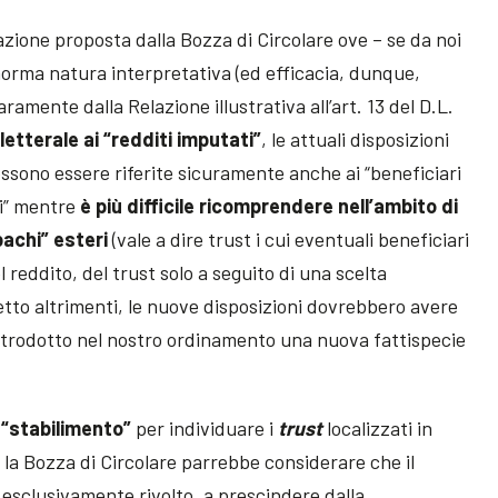
tazione proposta dalla Bozza di Circolare ove – se da noi
norma natura interpretativa (ed efficacia, dunque,
amente dalla Relazione illustrativa all’art. 13 del D.L.
letterale ai “redditi imputati”
, le attuali disposizioni
possono essere riferite sicuramente anche ai “beneficiari
ti” mentre
è più difficile ricomprendere nell’ambito di
pachi” esteri
(vale a dire trust i cui eventuali beneficiari
l reddito, del trust solo a seguito di una scelta
etto altrimenti, le nuove disposizioni dovrebbero avere
ntrodotto nel nostro ordinamento una nuova fattispecie
 “stabilimento”
per individuare i
trust
localizzati in
, la Bozza di Circolare parrebbe considerare che il
 esclusivamente rivolto, a prescindere dalla