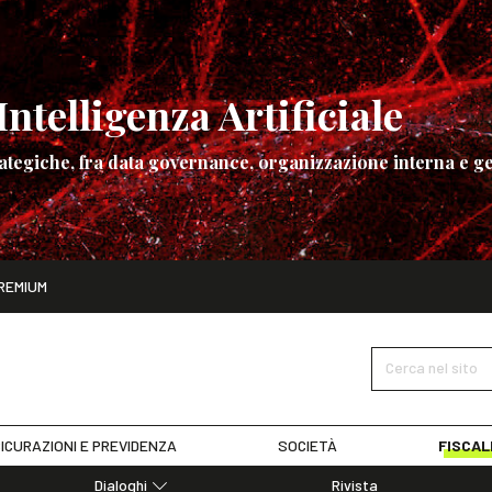
ntelligenza Artificiale
ategiche, fra data governance, organizzazione interna e ge
ito
REMIUM
ettembre
La governance dell’Intelligenza Artificiale
SCOPRI I DET
Cerca nel sito
ICURAZIONI E PREVIDENZA
SOCIETÀ
FISCAL
Dialoghi
Rivista