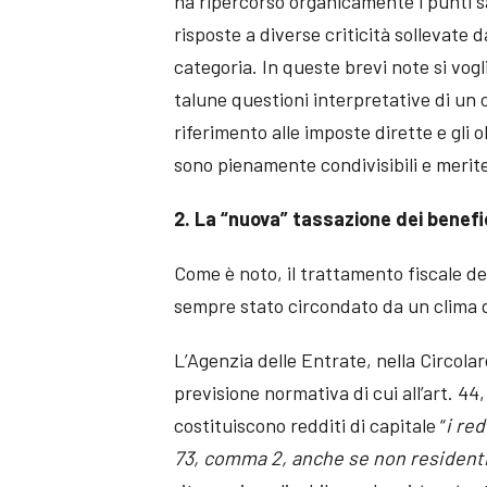
ha ripercorso organicamente i punti sa
risposte a diverse criticità sollevate d
categoria. In queste brevi note si vogli
talune questioni interpretative di un 
riferimento alle imposte dirette e gli 
sono pienamente condivisibili e meriter
2. La “nuova” tassazione dei benefic
Come è noto, il trattamento fiscale de
sempre stato circondato da un clima d
L’Agenzia delle Entrate, nella Circola
previsione normativa di cui all’art. 44
costituiscono redditi di capitale “
i red
73, comma 2, anche se non resident