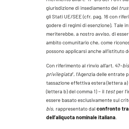
giurisdizione di insediamento del
trus
gli Stati UE/SEE (cfr. pag. 16 con rife
godere di regimi di esenzione). Tale i
meriterebbe, a nostro avviso, di esser
ambito comunitario che, come riconosc
possono applicarsi anche all’istituto 
Con riferimento al rinvio all’art. 47-
bi
privilegiata
”, l’Agenzia delle entrate p
tassazione effettiva estera (lettera a)
(lettera b) del comma 1) – il
test
per l’
essere basato esclusivamente sul criter
bis
, rappresentato dal
confronto tra
dell’aliquota nominale italiana
.