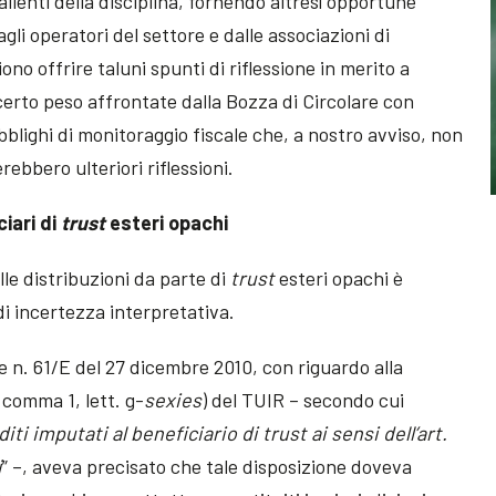
lienti della disciplina, fornendo altresì opportune
agli operatori del settore e dalle associazioni di
ono offrire taluni spunti di riflessione in merito a
certo peso affrontate dalla Bozza di Circolare con
obblighi di monitoraggio fiscale che, a nostro avviso, non
ebbero ulteriori riflessioni.
iari di
trust
esteri opachi
lle distribuzioni da parte di
trust
esteri opachi è
i incertezza interpretativa.
re n. 61/E del 27 dicembre 2010, con riguardo alla
, comma 1, lett. g-
sexies
) del TUIR – secondo cui
diti imputati al beneficiario di trust ai sensi dell’art.
i
” –, aveva precisato che tale disposizione doveva