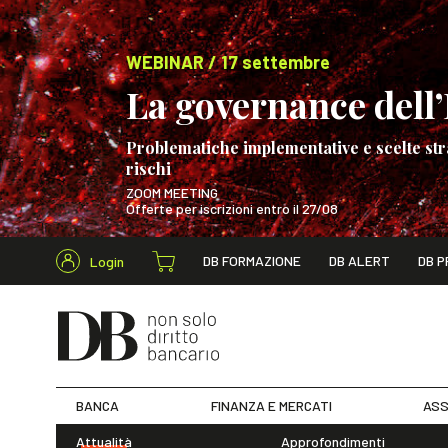
WEBINAR / 17 settembre
La governance dell’I
Problematiche implementative e scelte str
rischi
ZOOM MEETING
Offerte per iscrizioni entro il 27/08
Cerca nel s
DB FORMAZIONE
DB ALERT
DB P
Login
WEBINAR / 17 s
BANCA
FINANZA E MERCATI
ASS
Attualità
Approfondimenti