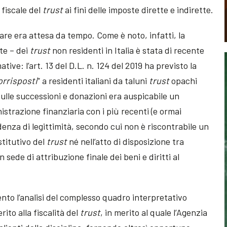
a fiscale del
trust
ai fini delle imposte dirette e indirette.
are era attesa da tempo. Come è noto, infatti, la
tte – dei
trust
non residenti in Italia è stata di recente
ive: l’art. 13 del D.L. n. 124 del 2019 ha previsto la
orrisposti
” a residenti italiani da taluni
trust
opachi
 sulle successioni e donazioni era auspicabile un
strazione finanziaria con i più recenti (e ormai
denza di legittimità, secondo cui non è riscontrabile un
stitutivo del
trust
né nell’atto di disposizione tra
in sede di attribuzione finale dei beni e diritti al
nto l’analisi del complesso quadro interpretativo
rito alla fiscalità del
trust
, in merito al quale l’Agenzia