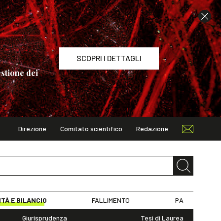
SCOPRI I DETTAGLI
stione dei
Direzione
Comitato scientifico
Redazione
TAGLI
ITÀ E BILANCIO
FALLIMENTO
PA
Giurisprudenza
Tesi di Laurea