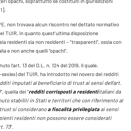
eri opachi, soprattutto se costituiti in giurisdizioni
1].
1/E, non trovava alcun riscontro nel dettato normativo
del TUIR, in quanto quest’ultima disposizione
sia residenti sia non residenti – “trasparenti”, ossia con
talia e non anche quelli “opachi”.
o l’art. 13 del D.L. n. 124 del 2019, il quale,
-sexies) del TUIR, ha introdotto nel novero dei redditi
dditi imputati al beneficiario di trust ai sensi dell’art.
i
”, quella dei “
redditi corrisposti a residenti
italiani da
uto stabiliti in Stati e territori che con riferimento al
 trust si considerano
a fiscalità privilegiata
ai sensi
rcipienti residenti non possono essere considerati
rt. 73
”.