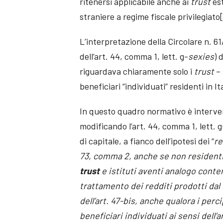
ritenersi applicabile anche ai
trust
est
straniere a regime fiscale privilegiato[
L’interpretazione della Circolare n. 6
dell’art. 44, comma 1, lett. g-
sexies
) 
riguardava chiaramente solo i
trust
– 
beneficiari “individuati” residenti in I
In questo quadro normativo è intervenut
modificando l’art. 44, comma 1, lett. g
di capitale, a fianco dell’ipotesi dei “
re
73, comma 2, anche se non resident
trust
e istituti aventi analogo conten
trattamento dei redditi prodotti dal
dell’art. 47-bis, anche qualora i pe
beneficiari individuati ai sensi dell’a